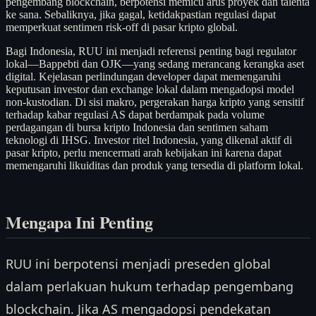
pengembang blockchain, berpotensi memicu arus proyek dan talenta
ke sana. Sebaliknya, jika gagal, ketidakpastian regulasi dapat
memperkuat sentimen risk-off di pasar kripto global.
Bagi Indonesia, RUU ini menjadi referensi penting bagi regulator
lokal—Bappebti dan OJK—yang sedang merancang kerangka aset
digital. Kejelasan perlindungan developer dapat memengaruhi
keputusan investor dan exchange lokal dalam mengadopsi model
non-kustodian. Di sisi makro, pergerakan harga kripto yang sensitif
terhadap kabar regulasi AS dapat berdampak pada volume
perdagangan di bursa kripto Indonesia dan sentimen saham
teknologi di IHSG. Investor ritel Indonesia, yang dikenal aktif di
pasar kripto, perlu mencermati arah kebijakan ini karena dapat
memengaruhi likuiditas dan produk yang tersedia di platform lokal.
Mengapa Ini Penting
RUU ini berpotensi menjadi preseden global
dalam perlakuan hukum terhadap pengembang
blockchain. Jika AS mengadopsi pendekatan