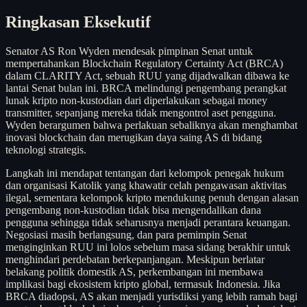
Ringkasan Eksekutif
Senator AS Ron Wyden mendesak pimpinan Senat untuk
mempertahankan Blockchain Regulatory Certainty Act (BRCA)
dalam CLARITY Act, sebuah RUU yang dijadwalkan dibawa ke
lantai Senat bulan ini. BRCA melindungi pengembang perangkat
lunak kripto non-kustodian dari diperlakukan sebagai money
transmitter, sepanjang mereka tidak mengontrol aset pengguna.
Wyden berargumen bahwa perlakuan sebaliknya akan menghambat
inovasi blockchain dan merugikan daya saing AS di bidang
teknologi strategis.
Langkah ini mendapat tentangan dari kelompok penegak hukum
dan organisasi Katolik yang khawatir celah pengawasan aktivitas
ilegal, sementara kelompok kripto mendukung penuh dengan alasan
pengembang non-kustodian tidak bisa mengendalikan dana
pengguna sehingga tidak seharusnya menjadi perantara keuangan.
Negosiasi masih berlangsung, dan para pemimpin Senat
menginginkan RUU ini lolos sebelum masa sidang berakhir untuk
menghindari perdebatan berkepanjangan. Meskipun berlatar
belakang politik domestik AS, perkembangan ini membawa
implikasi bagi ekosistem kripto global, termasuk Indonesia. Jika
BRCA diadopsi, AS akan menjadi yurisdiksi yang lebih ramah bagi