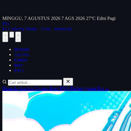
MINGGU, 7 AGUSTUS 2026
7 AGS 2026
27°C
Edisi Pagi
Pro
FEED
berry
Bisnis · Pasar · Indonesia
Beranda
Analisis
Emiten
Brief
PRO
Beranda
Analisis
Emiten
Brief
PRO
Berlangganan Pro →