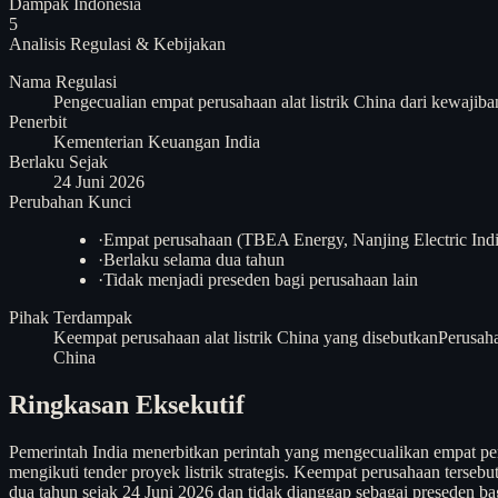
Dampak Indonesia
5
Analisis
Regulasi & Kebijakan
Nama Regulasi
Pengecualian empat perusahaan alat listrik China dari kewajiba
Penerbit
Kementerian Keuangan India
Berlaku Sejak
24 Juni 2026
Perubahan Kunci
·
Empat perusahaan (TBEA Energy, Nanjing Electric India, 
·
Berlaku selama dua tahun
·
Tidak menjadi preseden bagi perusahaan lain
Pihak Terdampak
Keempat perusahaan alat listrik China yang disebutkan
Perusaha
China
Ringkasan Eksekutif
Pemerintah India menerbitkan perintah yang mengecualikan empat perus
mengikuti tender proyek listrik strategis. Keempat perusahaan tersebu
dua tahun sejak 24 Juni 2026 dan tidak dianggap sebagai preseden bag