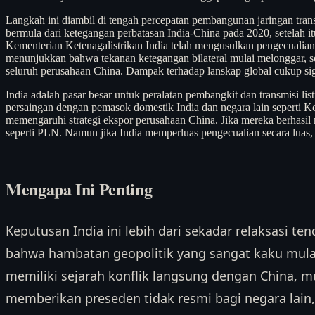
Langkah ini diambil di tengah percepatan pembangunan jaringan tran
bermula dari ketegangan perbatasan India-China pada 2020, setelah 
Kementerian Ketenagalistrikan India telah mengusulkan pengecualian b
menunjukkan bahwa tekanan ketegangan bilateral mulai melonggar, seti
seluruh perusahaan China. Dampak terhadap lanskap global cukup sig
India adalah pasar besar untuk peralatan pembangkit dan transmisi l
persaingan dengan pemasok domestik India dan negara lain seperti Ko
memengaruhi strategi ekspor perusahaan China. Jika mereka berhasil m
seperti PLN. Namun jika India memperluas pengecualian secara luas,
Mengapa Ini Penting
Keputusan India ini lebih dari sekadar relaksasi ten
bahwa hambatan geopolitik yang sangat kaku mulai
memiliki sejarah konflik langsung dengan China, m
memberikan preseden tidak resmi bagi negara lain