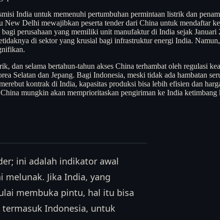
smisi India untuk memenuhi pertumbuhan permintaan listrik dan penamba
itu New Delhi mewajibkan peserta tender dari China untuk mendaftar k
agi perusahaan yang memiliki unit manufaktur di India sejak Januari 20
daknya di sektor yang krusial bagi infrastruktur energi India. Namun,
nifikan.
istrik, dan selama bertahun-tahun akses China terhambat oleh regulas
rea Selatan dan Jepang. Bagi Indonesia, meski tidak ada hambatan seru
erebut kontrak di India, kapasitas produksi bisa lebih efisien dan ha
 China mungkin akan memprioritaskan pengiriman ke India ketimbang k
der; ini adalah indikator awal
 melunak. Jika India, yang
ulai membuka pintu, hal itu bisa
, termasuk Indonesia, untuk