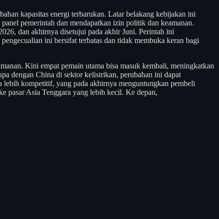
han kapasitas energi terbarukan. Latar belakang kebijakan ini
e panel pemerintah dan mendapatkan izin politik dan keamanan.
26, dan akhirnya disetujui pada akhir Juni. Perintah ini
 pengecualian ini bersifat terbatas dan tidak membuka keran bagi
i keamanan. Kini empat pemain utama bisa masuk kembali, meningkatkan
pa dengan China di sektor kelistrikan, perubahan ini dapat
rga lebih kompetitif, yang pada akhirnya menguntungkan pembeli
e pasar Asia Tenggara yang lebih kecil. Ke depan,