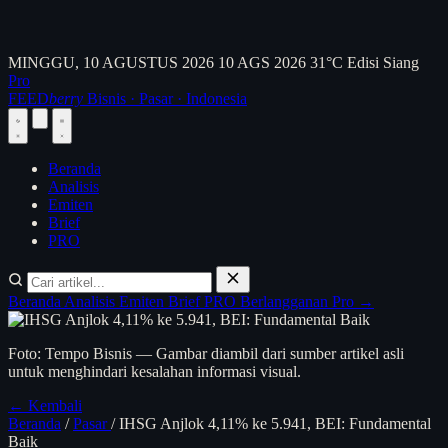
MINGGU, 10 AGUSTUS 2026
10 AGS 2026
31°C
Edisi Siang
Pro
FEED
berry
Bisnis · Pasar · Indonesia
Beranda
Analisis
Emiten
Brief
PRO
Beranda
Analisis
Emiten
Brief
PRO
Berlangganan Pro →
Foto: Tempo Bisnis — Gambar diambil dari sumber artikel asli
untuk menghindari kesalahan informasi visual.
← Kembali
Beranda
/
Pasar
/
IHSG Anjlok 4,11% ke 5.941, BEI: Fundamental
Baik