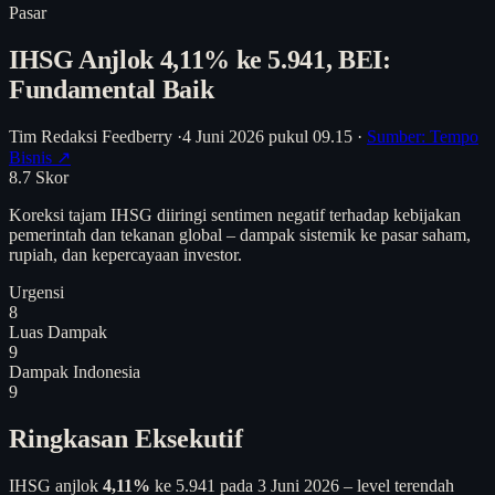
Pasar
IHSG Anjlok 4,11% ke 5.941, BEI:
Fundamental Baik
Tim Redaksi Feedberry
·
4 Juni 2026 pukul 09.15
·
Sumber: Tempo
Bisnis ↗
8.7
Skor
Koreksi tajam IHSG diiringi sentimen negatif terhadap kebijakan
pemerintah dan tekanan global – dampak sistemik ke pasar saham,
rupiah, dan kepercayaan investor.
Urgensi
8
Luas Dampak
9
Dampak Indonesia
9
Ringkasan Eksekutif
IHSG anjlok
4,11%
ke 5.941 pada 3 Juni 2026 – level terendah