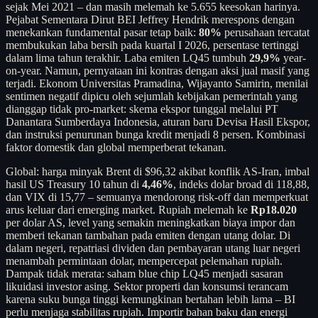
sejak Mei 2021 – dan masih melemah ke 5.655 keesokan harinya.
Pejabat Sementara Dirut BEI Jeffrey Hendrik merespons dengan
menekankan fundamental pasar tetap baik:
80%
perusahaan tercatat
membukukan laba bersih pada kuartal I 2026, persentase tertinggi
dalam lima tahun terakhir. Laba emiten LQ45 tumbuh
29,9%
year-
on-year. Namun, pernyataan ini kontras dengan aksi jual masif yang
terjadi. Ekonom Universitas Pramadina, Wijayanto Samirin, menilai
sentimen negatif dipicu oleh sejumlah kebijakan pemerintah yang
dianggap tidak pro-market: skema ekspor tunggal melalui PT
Danantara Sumberdaya Indonesia, aturan baru Devisa Hasil Ekspor,
dan instruksi penurunan bunga kredit menjadi 8 persen. Kombinasi
faktor domestik dan global memperberat tekanan.
Global: harga minyak Brent di $96,32 akibat konflik AS-Iran, imbal
hasil US Treasury 10 tahun di
4,46%
, indeks dolar broad di 118,88,
dan VIX di 15,77 – semuanya mendorong risk-off dan memperkuat
arus keluar dari emerging market. Rupiah melemah ke
Rp18.020
per dolar AS, level yang semakin meningkatkan biaya impor dan
memberi tekanan tambahan pada emiten dengan utang dolar. Di
dalam negeri, repatriasi dividen dan pembayaran utang luar negeri
menambah permintaan dolar, mempercepat pelemahan rupiah.
Dampak tidak merata: saham blue chip LQ45 menjadi sasaran
likuidasi investor asing. Sektor properti dan konsumsi terancam
karena suku bunga tinggi kemungkinan bertahan lebih lama – BI
perlu menjaga stabilitas rupiah. Importir bahan baku dan energi