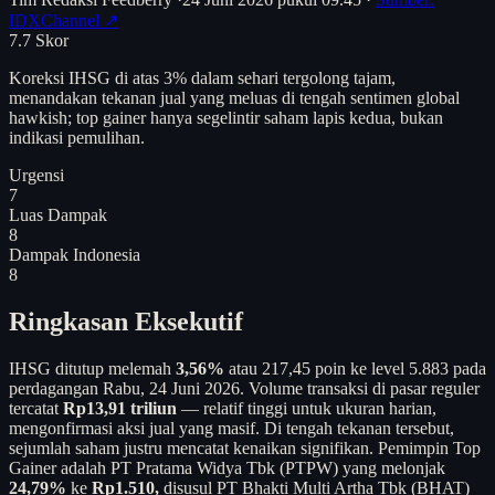
IDXChannel ↗
7.7
Skor
Koreksi IHSG di atas 3% dalam sehari tergolong tajam,
menandakan tekanan jual yang meluas di tengah sentimen global
hawkish; top gainer hanya segelintir saham lapis kedua, bukan
indikasi pemulihan.
Urgensi
7
Luas Dampak
8
Dampak Indonesia
8
Ringkasan Eksekutif
IHSG ditutup melemah
3,56%
atau 217,45 poin ke level 5.883 pada
perdagangan Rabu, 24 Juni 2026. Volume transaksi di pasar reguler
tercatat
Rp13,91 triliun
— relatif tinggi untuk ukuran harian,
mengonfirmasi aksi jual yang masif. Di tengah tekanan tersebut,
sejumlah saham justru mencatat kenaikan signifikan. Pemimpin Top
Gainer adalah PT Pratama Widya Tbk (PTPW) yang melonjak
24,79%
ke
Rp1.510,
disusul PT Bhakti Multi Artha Tbk (BHAT)