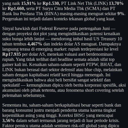
yang naik
15,91%
ke
Rp1.530,
PT Link Net Tbk (LINK)
13,70%
ke
Rp1.660,
serta PT Surya Citra Media Tbk (SCMA) dan PT
Bank Ina Perdana Tbk (BINA) masing-masing menguat sekitar
9%
.
Pergerakan ini terjadi dalam konteks tekanan global yang kuat.
Sinyal hawkish dari Federal Reserve pada pertengahan Juni —
dengan proyeksi dot plot yang mengindikasikan potensi kenaikan
suku bunga lebih lanjut — mendorong imbal hasil US Treasury 10
tahun tembus
4,467%
dan indeks dolar AS menguat. Dampaknya
langsung terasa di emerging market: rupiah terdepresiasi ke level
Rp17.935
per dolar AS, menekan valuasi aset berdenominasi
rupiah. Yang tidak terlihat dari headline semata adalah sifat top
gainer kali ini. Kenaikan saham-saham seperti PTPW, BHAT, dan
LINK bukan berasal dari sektor defensif atau blue chip, melainkan
saham dengan kapitalisasi relatif kecil hingga menengah. Ini
mengindikasikan bahwa aksi beli bersifat sangat selektif dan
spekulatif — kemungkinan dipicu oleh berita korporasi spesifik, aksi
akumulasi oleh pihak tertentu, atau fenomena short covering setelah
pelemahan sebelumnya.
Sementara itu, saham-saham berkapitalisasi besar seperti bank dan
barang konsumsi justru menjadi penderita utama karena tingkat
kepemilikan asing yang tinggi. Koreksi IHSG yang mencapai
3,56%
dalam sehari termasuk jarang terjadi di luar periode krisis.
Faktor pemicu utama adalah sentimen risk-off global yang dipicu