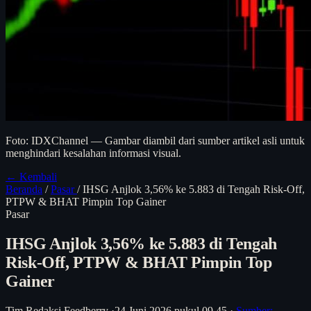
Foto: IDXChannel — Gambar diambil dari sumber artikel asli untuk
menghindari kesalahan informasi visual.
← Kembali
Beranda
/
Pasar
/
IHSG Anjlok 3,56% ke 5.883 di Tengah Risk-Off,
PTPW & BHAT Pimpin Top Gainer
Pasar
IHSG Anjlok 3,56% ke 5.883 di Tengah
Risk-Off, PTPW & BHAT Pimpin Top
Gainer
Tim Redaksi Feedberry
·
24 Juni 2026 pukul 09.45
·
Sumber: