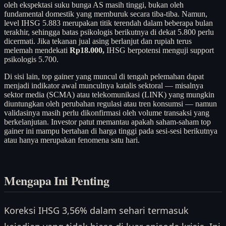
oleh ekspektasi suku bunga AS masih tinggi, bukan oleh
fundamental domestik yang memburuk secara tiba-tiba. Namun,
level IHSG 5.883 merupakan titik terendah dalam beberapa bulan
terakhir, sehingga batas psikologis berikutnya di dekat 5.800 perlu
dicermati. Jika tekanan jual asing berlanjut dan rupiah terus
melemah mendekati
Rp18.000,
IHSG berpotensi menguji support
psikologis 5.700.
Di sisi lain, top gainer yang muncul di tengah pelemahan dapat
menjadi indikator awal munculnya katalis sektoral — misalnya
sektor media (SCMA) atau telekomunikasi (LINK) yang mungkin
diuntungkan oleh perubahan regulasi atau tren konsumsi — namun
validasinya masih perlu dikonfirmasi oleh volume transaksi yang
berkelanjutan. Investor patut memantau apakah saham-saham top
gainer ini mampu bertahan di harga tinggi pada sesi-sesi berikutnya
atau hanya merupakan fenomena satu hari.
Mengapa Ini Penting
Koreksi IHSG 3,56% dalam sehari termasuk