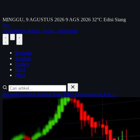
MINGGU, 9 AGUSTUS 2026
9 AGS 2026
32°C
Edisi Siang
Pro
FEED
berry
Bisnis · Pasar · Indonesia
Beranda
Analisis
Emiten
Brief
PRO
Beranda
Analisis
Emiten
Brief
PRO
Berlangganan Pro →