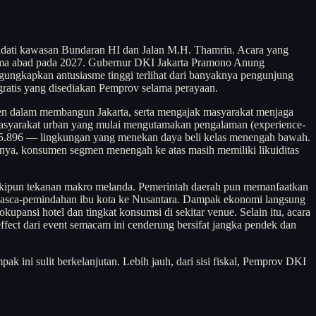
adati kawasan Bundaran HI dan Jalan M.H. Thamrin. Acara yang
 lima abad pada 2027. Gubernur DKI Jakarta Pramono Anung
ngkapkan antusiasme tinggi terlihat dari banyaknya pengunjung
gratis yang disediakan Pemprov selama perayaan.
 dalam membangun Jakarta, serta mengajak masyarakat menjaga
 masyarakat urban yang mulai mengutamakan pengalaman (experience-
5.896 — lingkungan yang menekan daya beli kelas menengah bawah.
Artinya, konsumen segmen menengah ke atas masih memiliki likuiditas
eskipun tekanan makro melanda. Pemerintah daerah pun memanfaatkan
i pasca-pemindahan ibu kota ke Nusantara. Dampak ekonomi langsung
upansi hotel dan tingkat konsumsi di sekitar venue. Selain itu, acara
fect dari event semacam ini cenderung bersifat jangka pendek dan
pak ini sulit berkelanjutan. Lebih jauh, dari sisi fiskal, Pemprov DKI