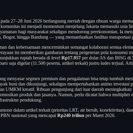
r pada 27–28 Juni 2026 berlangsung meriah dengan ribuan warga mem
asi komunitas ini menjadi momentum menjelang Jakarta memasuki usia
amanan bagi masyarakat sekaligus mendorong perekonomian. Ia mengu
n, Bogor, hingga Bandung — yang memanfaatkan fasilitas transportasi 
n dan kebersamaan mencerminkan semangat kolaborasi semua elemen
, perayaan ini memberikan gambaran tentang pergeseran pola konsumsi
nunjukkan rupiah berada di level
Rp17.957
per dolar AS dan IHSG di 
 saja digelar (11.500 peserta, artikel terkait) justru ludes terjual. 
gi yang menyasar segmen premium dan pengalaman bisa tetap tumbuh m
 layak huni dan dikunjungi, sekaligus mempertahankan animo investas
r, dan UMKM kreatif. Ribuan pengunjung dari luar daerah meningkatkan ok
omosikan produk dan jasanya. Namun, perlu dicatat bahwa multiplier ef
frastruktur pendukung.
mono dalam artikel terkait (prioritas LRT, air bersih, konektivitas), dam
t APBN nasional yang mencapai
Rp240 triliun
per Maret 2026.