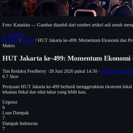
Foto: Katadata — Gambar diambil dari sumber artikel asli untuk meng
← Kembali
Beranda
/
Makro
/
HUT Jakarta ke-499: Momentum Ekonomi dan Per
Makro
HUT Jakarta ke-499: Momentum Ekonomi d
Tim Redaksi Feedberry
·
28 Juni 2026 pukul 14.50
·
Sumber: Katada
6.7
Skor
Perayaan HUT Jakarta ke-499 berhasil menggerakkan ekonomi lokal d
tekanan fiskal dan nilai tukar yang lebih luas.
Urgensi
6
Luas Dampak
7
Dampak Indonesia
7