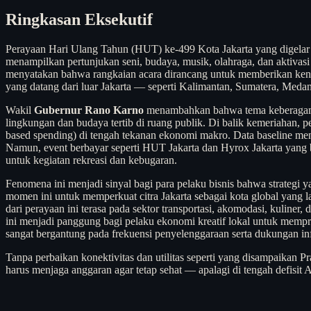
Ringkasan Eksekutif
Perayaan Hari Ulang Tahun (HUT) ke-499 Kota Jakarta yang digela
menampilkan pertunjukan seni, budaya, musik, olahraga, dan aktiv
menyatakan bahwa rangkaian acara dirancang untuk memberikan keny
yang datang dari luar Jakarta — seperti Kalimantan, Sumatera, Meda
Wakil
Gubernur Rano Karno
menambahkan bahwa tema keberagama
lingkungan dan budaya tertib di ruang publik. Di balik kemeriahan
based spending) di tengah tekanan ekonomi makro. Data baseline me
Namun, event berbayar seperti HUT Jakarta dan Hyrox Jakarta yang baru
untuk kegiatan rekreasi dan kebugaran.
Fenomena ini menjadi sinyal bagi para pelaku bisnis bahwa strate
momen ini untuk memperkuat citra Jakarta sebagai kota global yang
dari perayaan ini terasa pada sektor transportasi, akomodasi, kuline
ini menjadi panggung bagi pelaku ekonomi kreatif lokal untuk mempr
sangat bergantung pada frekuensi penyelenggaraan serta dukungan in
Tanpa perbaikan konektivitas dan utilitas seperti yang disampaikan Pra
harus menjaga anggaran agar tetap sehat — apalagi di tengah defisi