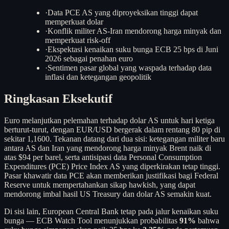
·
Data PCE AS yang diproyeksikan tinggi dapat
memperkuat dolar
·
Konflik militer AS-Iran mendorong harga minyak dan
memperkuat risk-off
·
Ekspektasi kenaikan suku bunga ECB 25 bps di Juni
2026 sebagai penahan euro
·
Sentimen pasar global yang waspada terhadap data
inflasi dan ketegangan geopolitik
Ringkasan Eksekutif
Euro melanjutkan pelemahan terhadap dolar AS untuk hari ketiga
berturut-turut, dengan EUR/USD bergerak dalam rentang 80 pip di
sekitar 1,1600. Tekanan datang dari dua sisi: ketegangan militer baru
antara AS dan Iran yang mendorong harga minyak Brent naik di
atas $94 per barel, serta antisipasi data Personal Consumption
Expenditures (PCE) Price Index AS yang diperkirakan tetap tinggi.
Pasar khawatir data PCE akan memberikan justifikasi bagi Federal
Reserve untuk mempertahankan sikap hawkish, yang dapat
mendorong imbal hasil US Treasury dan dolar AS semakin kuat.
Di sisi lain, European Central Bank tetap pada jalur kenaikan suku
bunga — ECB Watch Tool menunjukkan probabilitas
91%
bahwa