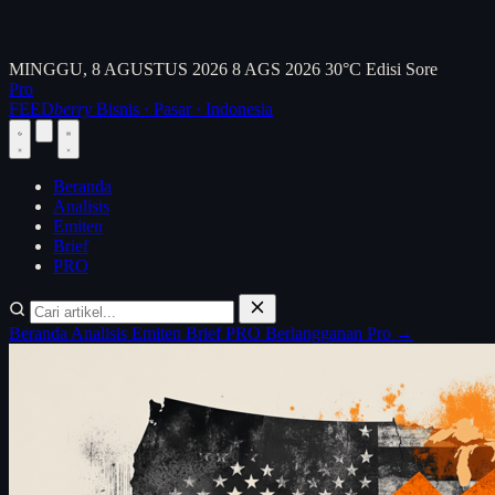
MINGGU, 8 AGUSTUS 2026
8 AGS 2026
30°C
Edisi Sore
Pro
FEED
berry
Bisnis · Pasar · Indonesia
Beranda
Analisis
Emiten
Brief
PRO
Beranda
Analisis
Emiten
Brief
PRO
Berlangganan Pro →