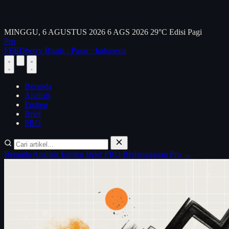
MINGGU, 6 AGUSTUS 2026
6 AGS 2026
29°C
Edisi Pagi
Pro
FEED
berry
Bisnis · Pasar · Indonesia
Beranda
Analisis
Emiten
Brief
PRO
Beranda
Analisis
Emiten
Brief
PRO
Berlangganan Pro →