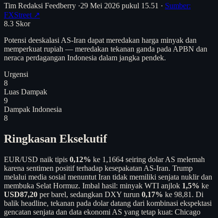
Tim Redaksi Feedberry
·
29 Mei 2026 pukul 15.51
·
Sumber:
FXStreet ↗
8.3
Skor
Potensi deeskalasi AS-Iran dapat meredakan harga minyak dan
memperkuat rupiah — meredakan tekanan ganda pada APBN dan
neraca perdagangan Indonesia dalam jangka pendek.
Urgensi
8
Luas Dampak
9
Dampak Indonesia
8
Ringkasan Eksekutif
EUR/USD naik tipis
0,12%
ke 1,1664 seiring dolar AS melemah
karena sentimen positif terhadap kesepakatan AS-Iran. Trump
melalui media sosial menuntut Iran tidak memiliki senjata nuklir dan
membuka Selat Hormuz. Imbal hasil: minyak WTI anjlok
1,5%
ke
USD87,20
per barel, sedangkan DXY turun
0,17%
ke 98,81. Di
balik headline, tekanan pada dolar datang dari kombinasi ekspektasi
gencatan senjata dan data ekonomi AS yang tetap kuat: Chicago