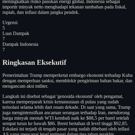
meningkatkan risiko pasokan energi global. Indonesia sebagai
importir minyak netto menghadapi tekanan tambahan pada fiskal,
rupiah, dan inflasi dalam jangka pendek.
Urgensi
5
Luas Dampak
7
Dampak Indonesia
7
Ringkasan Eksekutif
Pemerintahan Trump memperketat embargo ekonomi terhadap Kuba
dengan memperluas sanksi, memblokir pengiriman bahan bakar, dan
mengancam aksi militer.
Langkah ini disebut sebagai 'genosida ekonomi' oleh pengamat,
karena memperparah krisis kemanusiaan di pulau yang sudah
terisolasi selama lebih dari enam dekade. Di saat yang sama, Trump
juga mengintensifkan ancaman serangan terhadap Iran, mendorong
harga minyak mentah WTI kembali naik ke $88,5 per barel setelah
sempat turun ke bawah $86. Brent bertahan di level tinggi $92,85.
Eskalasi ini terjadi di tengah pasar yang sudah dibebani oleh inflasi
AS yang mencapai level tertinggi dalam tiga tahun terakhir,