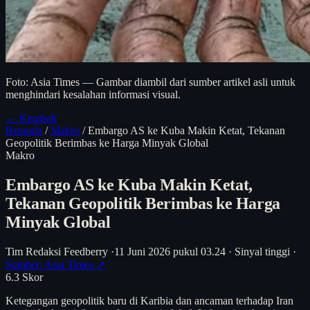
Foto: Asia Times — Gambar diambil dari sumber artikel asli untuk
menghindari kesalahan informasi visual.
← Kembali
Beranda
/
Makro
/
Embargo AS ke Kuba Makin Ketat, Tekanan
Geopolitik Berimbas ke Harga Minyak Global
Makro
Embargo AS ke Kuba Makin Ketat,
Tekanan Geopolitik Berimbas ke Harga
Minyak Global
Tim Redaksi Feedberry
·
11 Juni 2026 pukul 03.24
·
Sinyal tinggi
·
Sumber: Asia Times ↗
6.3
Skor
Ketegangan geopolitik baru di Karibia dan ancaman terhadap Iran