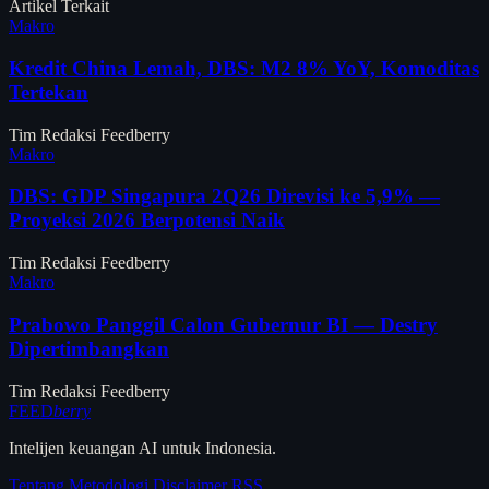
Artikel Terkait
Makro
Kredit China Lemah, DBS: M2 8% YoY, Komoditas
Tertekan
Tim Redaksi Feedberry
Makro
DBS: GDP Singapura 2Q26 Direvisi ke 5,9% —
Proyeksi 2026 Berpotensi Naik
Tim Redaksi Feedberry
Makro
Prabowo Panggil Calon Gubernur BI — Destry
Dipertimbangkan
Tim Redaksi Feedberry
FEED
berry
Intelijen keuangan AI untuk Indonesia.
Tentang
Metodologi
Disclaimer
RSS