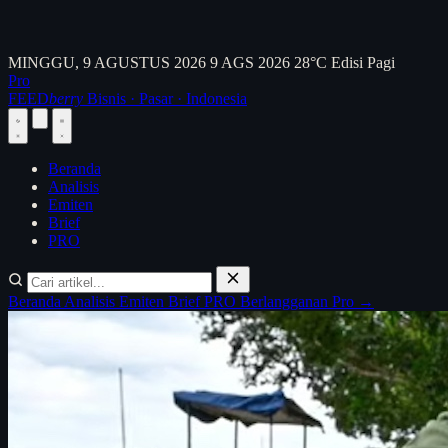
MINGGU, 9 AGUSTUS 2026
9 AGS 2026
28°C
Edisi Pagi
Pro
FEED
berry
Bisnis · Pasar · Indonesia
Beranda
Analisis
Emiten
Brief
PRO
Beranda
Analisis
Emiten
Brief
PRO
Berlangganan Pro →