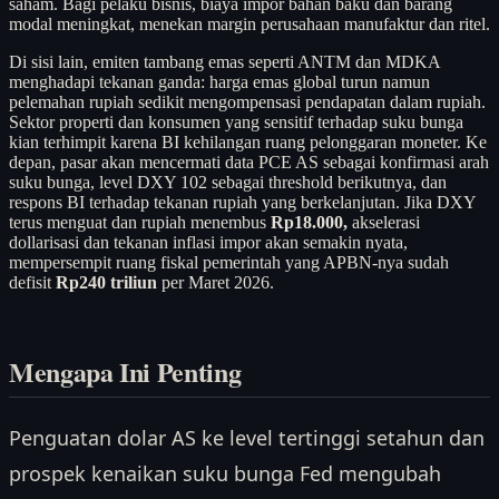
saham. Bagi pelaku bisnis, biaya impor bahan baku dan barang
modal meningkat, menekan margin perusahaan manufaktur dan ritel.
Di sisi lain, emiten tambang emas seperti ANTM dan MDKA
menghadapi tekanan ganda: harga emas global turun namun
pelemahan rupiah sedikit mengompensasi pendapatan dalam rupiah.
Sektor properti dan konsumen yang sensitif terhadap suku bunga
kian terhimpit karena BI kehilangan ruang pelonggaran moneter. Ke
depan, pasar akan mencermati data PCE AS sebagai konfirmasi arah
suku bunga, level DXY 102 sebagai threshold berikutnya, dan
respons BI terhadap tekanan rupiah yang berkelanjutan. Jika DXY
terus menguat dan rupiah menembus
Rp18.000,
akselerasi
dollarisasi dan tekanan inflasi impor akan semakin nyata,
mempersempit ruang fiskal pemerintah yang APBN-nya sudah
defisit
Rp240 triliun
per Maret 2026.
Mengapa Ini Penting
Penguatan dolar AS ke level tertinggi setahun dan
prospek kenaikan suku bunga Fed mengubah