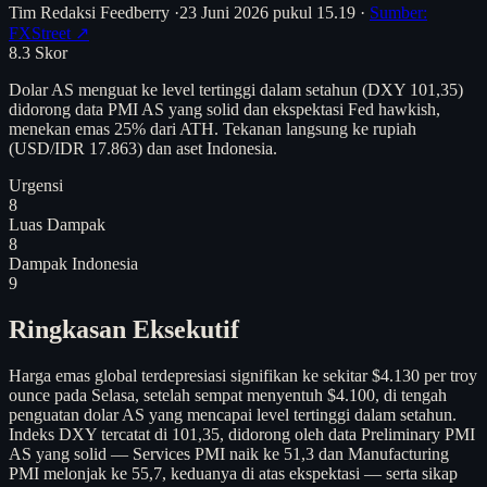
Tim Redaksi Feedberry
·
23 Juni 2026 pukul 15.19
·
Sumber:
FXStreet ↗
8.3
Skor
Dolar AS menguat ke level tertinggi dalam setahun (DXY 101,35)
didorong data PMI AS yang solid dan ekspektasi Fed hawkish,
menekan emas 25% dari ATH. Tekanan langsung ke rupiah
(USD/IDR 17.863) dan aset Indonesia.
Urgensi
8
Luas Dampak
8
Dampak Indonesia
9
Ringkasan Eksekutif
Harga emas global terdepresiasi signifikan ke sekitar $4.130 per troy
ounce pada Selasa, setelah sempat menyentuh $4.100, di tengah
penguatan dolar AS yang mencapai level tertinggi dalam setahun.
Indeks DXY tercatat di 101,35, didorong oleh data Preliminary PMI
AS yang solid — Services PMI naik ke 51,3 dan Manufacturing
PMI melonjak ke 55,7, keduanya di atas ekspektasi — serta sikap