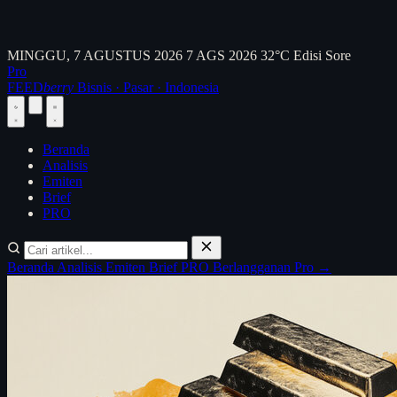
MINGGU, 7 AGUSTUS 2026
7 AGS 2026
32°C
Edisi Sore
Pro
FEED
berry
Bisnis · Pasar · Indonesia
Beranda
Analisis
Emiten
Brief
PRO
Beranda
Analisis
Emiten
Brief
PRO
Berlangganan Pro →