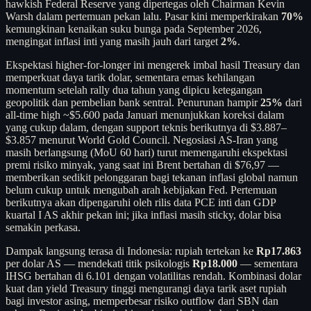
hawkish Federal Reserve yang dipertegas oleh Chairman Kevin
Warsh dalam pertemuan pekan lalu. Pasar kini memperkirakan
70%
kemungkinan kenaikan suku bunga pada September 2026,
mengingat inflasi inti yang masih jauh dari target
2%
.
Ekspektasi higher-for-longer ini mengerek imbal hasil Treasury dan
memperkuat daya tarik dolar, sementara emas kehilangan
momentum setelah rally dua tahun yang dipicu ketegangan
geopolitik dan pembelian bank sentral. Penurunan hampir
25%
dari
all-time high ~$5.600 pada Januari menunjukkan koreksi dalam
yang cukup dalam, dengan support teknis berikutnya di $3.887–
$3.857 menurut World Gold Council. Negosiasi AS-Iran yang
masih berlangsung (MoU 60 hari) turut memengaruhi ekspektasi
premi risiko minyak, yang saat ini Brent bertahan di $76,97 —
memberikan sedikit pelonggaran bagi tekanan inflasi global namun
belum cukup untuk mengubah arah kebijakan Fed. Pertemuan
berikutnya akan dipengaruhi oleh rilis data PCE inti dan GDP
kuartal I AS akhir pekan ini; jika inflasi masih sticky, dolar bisa
semakin perkasa.
Dampak langsung terasa di Indonesia: rupiah tertekan ke
Rp17.863
per dolar AS — mendekati titik psikologis
Rp18.000
— sementara
IHSG bertahan di 6.101 dengan volatilitas rendah. Kombinasi dolar
kuat dan yield Treasury tinggi mengurangi daya tarik aset rupiah
bagi investor asing, memperbesar risiko outflow dari SBN dan