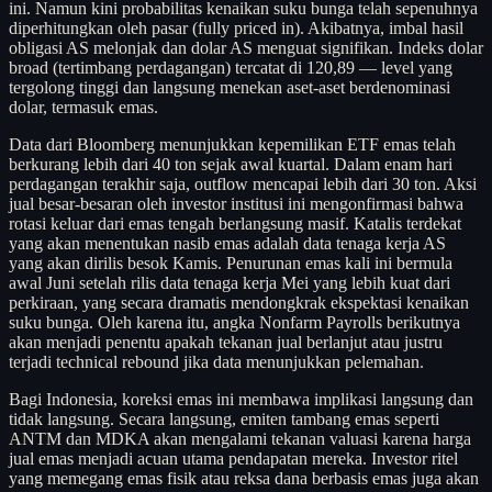
ini. Namun kini probabilitas kenaikan suku bunga telah sepenuhnya
diperhitungkan oleh pasar (fully priced in). Akibatnya, imbal hasil
obligasi AS melonjak dan dolar AS menguat signifikan. Indeks dolar
broad (tertimbang perdagangan) tercatat di 120,89 — level yang
tergolong tinggi dan langsung menekan aset-aset berdenominasi
dolar, termasuk emas.
Data dari Bloomberg menunjukkan kepemilikan ETF emas telah
berkurang lebih dari 40 ton sejak awal kuartal. Dalam enam hari
perdagangan terakhir saja, outflow mencapai lebih dari 30 ton. Aksi
jual besar-besaran oleh investor institusi ini mengonfirmasi bahwa
rotasi keluar dari emas tengah berlangsung masif. Katalis terdekat
yang akan menentukan nasib emas adalah data tenaga kerja AS
yang akan dirilis besok Kamis. Penurunan emas kali ini bermula
awal Juni setelah rilis data tenaga kerja Mei yang lebih kuat dari
perkiraan, yang secara dramatis mendongkrak ekspektasi kenaikan
suku bunga. Oleh karena itu, angka Nonfarm Payrolls berikutnya
akan menjadi penentu apakah tekanan jual berlanjut atau justru
terjadi technical rebound jika data menunjukkan pelemahan.
Bagi Indonesia, koreksi emas ini membawa implikasi langsung dan
tidak langsung. Secara langsung, emiten tambang emas seperti
ANTM dan MDKA akan mengalami tekanan valuasi karena harga
jual emas menjadi acuan utama pendapatan mereka. Investor ritel
yang memegang emas fisik atau reksa dana berbasis emas juga akan