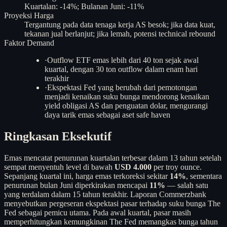
Kuartalan: -14%; Bulanan Juni: -11%
Proyeksi Harga
Tergantung pada data tenaga kerja AS besok; jika data kuat,
tekanan jual berlanjut; jika lemah, potensi technical rebound
Faktor Demand
·
Outflow ETF emas lebih dari 40 ton sejak awal
kuartal, dengan 30 ton outflow dalam enam hari
terakhir
·
Ekspektasi Fed yang berubah dari pemotongan
menjadi kenaikan suku bunga mendorong kenaikan
yield obligasi AS dan penguatan dolar, mengurangi
daya tarik emas sebagai aset safe haven
Ringkasan Eksekutif
Emas mencatat penurunan kuartalan terbesar dalam 13 tahun setelah
sempat menyentuh level di bawah
USD 4.000
per troy ounce.
Sepanjang kuartal ini, harga emas terkoreksi sekitar
14%
, sementara
penurunan bulan Juni diperkirakan mencapai
11%
— salah satu
yang terdalam dalam 15 tahun terakhir. Laporan Commerzbank
menyebutkan pergeseran ekspektasi pasar terhadap suku bunga The
Fed sebagai pemicu utama. Pada awal kuartal, pasar masih
memperhitungkan kemungkinan The Fed memangkas bunga tahun