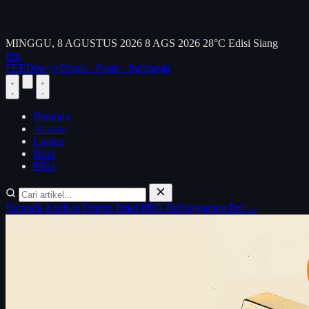
MINGGU, 8 AGUSTUS 2026
8 AGS 2026
28°C
Edisi Siang
Pro
FEED
berry
Bisnis · Pasar · Indonesia
Beranda
Analisis
Emiten
Brief
PRO
Beranda
Analisis
Emiten
Brief
PRO
Berlangganan Pro →