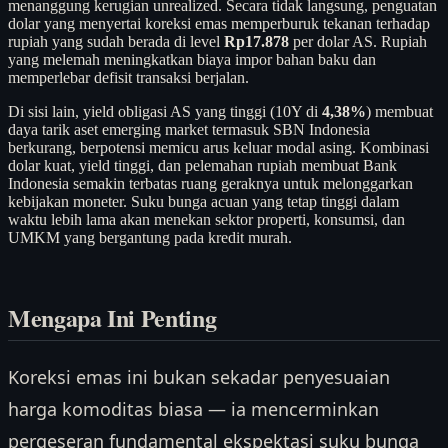
menanggung kerugian unrealized. Secara tidak langsung, penguatan
dolar yang menyertai koreksi emas memperburuk tekanan terhadap
rupiah yang sudah berada di level
Rp17.878
per dolar AS. Rupiah
yang melemah meningkatkan biaya impor bahan baku dan
memperlebar defisit transaksi berjalan.
Di sisi lain, yield obligasi AS yang tinggi (10Y di
4,38%
) membuat
daya tarik aset emerging market termasuk SBN Indonesia
berkurang, berpotensi memicu arus keluar modal asing. Kombinasi
dolar kuat, yield tinggi, dan pelemahan rupiah membuat Bank
Indonesia semakin terbatas ruang geraknya untuk melonggarkan
kebijakan moneter. Suku bunga acuan yang tetap tinggi dalam
waktu lebih lama akan menekan sektor properti, konsumsi, dan
UMKM yang bergantung pada kredit murah.
Mengapa Ini Penting
Koreksi emas ini bukan sekadar penyesuaian
harga komoditas biasa — ia mencerminkan
pergeseran fundamental ekspektasi suku bunga