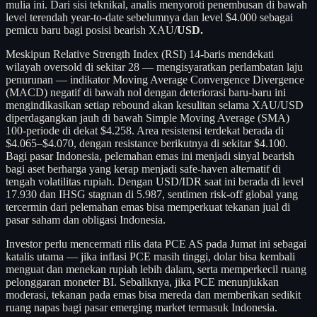
mulia ini. Dari sisi teknikal, analis menyoroti penembusan di bawah
level terendah year-to-date sebelumnya dan level $4.000 sebagai
pemicu baru bagi posisi bearish XAU/
USD.
Meskipun Relative Strength Index (RSI) 14-baris mendekati
wilayah oversold di sekitar 28 — mengisyaratkan perlambatan laju
penurunan — indikator Moving Average Convergence Divergence
(MACD) negatif di bawah nol dengan deteriorasi baru-baru ini
mengindikasikan setiap rebound akan kesulitan selama XAU/USD
diperdagangkan jauh di bawah Simple Moving Average (SMA)
100-periode di dekat $4.258. Area resistensi terdekat berada di
$4.065–$4.070, dengan resistance berikutnya di sekitar $4.100.
Bagi pasar Indonesia, pelemahan emas ini menjadi sinyal bearish
bagi aset berharga yang kerap menjadi safe-haven alternatif di
tengah volatilitas rupiah. Dengan USD/IDR saat ini berada di level
17.930 dan IHSG stagnan di 5.987, sentimen risk-off global yang
tercermin dari pelemahan emas bisa memperkuat tekanan jual di
pasar saham dan obligasi Indonesia.
Investor perlu mencermati rilis data PCE AS pada Jumat ini sebagai
katalis utama — jika inflasi PCE masih tinggi, dolar bisa kembali
menguat dan menekan rupiah lebih dalam, serta memperkecil ruang
pelonggaran moneter BI. Sebaliknya, jika PCE menunjukkan
moderasi, tekanan pada emas bisa mereda dan memberikan sedikit
ruang napas bagi pasar emerging market termasuk Indonesia.