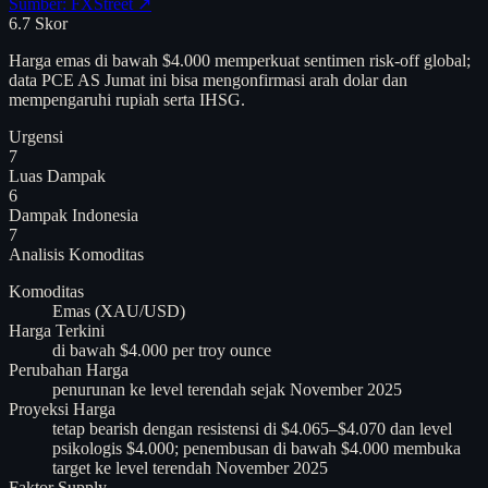
Sumber: FXStreet ↗
6.7
Skor
Harga emas di bawah $4.000 memperkuat sentimen risk-off global;
data PCE AS Jumat ini bisa mengonfirmasi arah dolar dan
mempengaruhi rupiah serta IHSG.
Urgensi
7
Luas Dampak
6
Dampak Indonesia
7
Analisis
Komoditas
Komoditas
Emas (XAU/USD)
Harga Terkini
di bawah $4.000 per troy ounce
Perubahan Harga
penurunan ke level terendah sejak November 2025
Proyeksi Harga
tetap bearish dengan resistensi di $4.065–$4.070 dan level
psikologis $4.000; penembusan di bawah $4.000 membuka
target ke level terendah November 2025
Faktor Supply