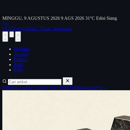
MINGGU, 9 AGUSTUS 2026
9 AGS 2026
31°C
Edisi Siang
Pro
FEED
berry
Bisnis · Pasar · Indonesia
Beranda
Analisis
Emiten
Brief
PRO
Beranda
Analisis
Emiten
Brief
PRO
Berlangganan Pro →