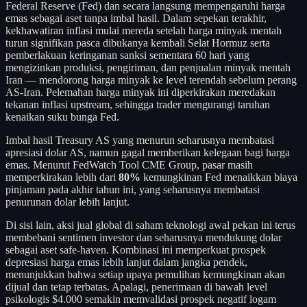
Federal Reserve (Fed) dan secara langsung mempengaruhi harga
emas sebagai aset tanpa imbal hasil. Dalam sepekan terakhir,
kekhawatiran inflasi mulai mereda setelah harga minyak mentah
turun signifikan pasca dibukanya kembali Selat Hormuz serta
pemberlakuan keringanan sanksi sementara 60 hari yang
mengizinkan produksi, pengiriman, dan penjualan minyak mentah
Iran — mendorong harga minyak ke level terendah sebelum perang
AS-Iran. Pelemahan harga minyak ini diperkirakan meredakan
tekanan inflasi upstream, sehingga trader mengurangi taruhan
kenaikan suku bunga Fed.
Imbal hasil Treasury AS yang menurun seharusnya membatasi
apresiasi dolar AS, namun gagal memberikan kelegaan bagi harga
emas. Menurut FedWatch Tool CME Group, pasar masih
memperkirakan lebih dari
80%
kemungkinan Fed menaikkan biaya
pinjaman pada akhir tahun ini, yang seharusnya membatasi
penurunan dolar lebih lanjut.
Di sisi lain, aksi jual global di saham teknologi awal pekan ini terus
membebani sentimen investor dan seharusnya mendukung dolar
sebagai aset safe-haven. Kombinasi ini memperkuat prospek
depresiasi harga emas lebih lanjut dalam jangka pendek,
menunjukkan bahwa setiap upaya pemulihan kemungkinan akan
dijual dan tetap terbatas. Apalagi, penerimaan di bawah level
psikologis $4.000 semakin memvalidasi prospek negatif logam