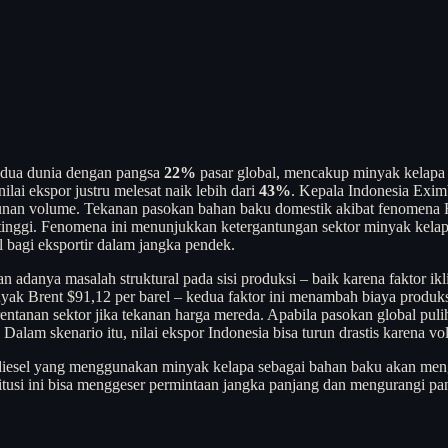
kedua dunia dengan pangsa
22%
pasar global, mencakup minyak kelapa
ilai ekspor justru melesat naik lebih dari
43%
. Kepala Indonesia Eximb
runan volume. Tekanan pasokan bahan baku domestik akibat fenomena 
nggi. Fenomena ini menunjukkan ketergantungan sektor minyak kelapa pa
bagi eksportir dalam jangka pendek.
 adanya masalah struktural pada sisi produksi – baik karena faktor ik
yak Brent $91,12 per barel – kedua faktor ini menambah biaya produks
 kerentanan sektor jika tekanan harga mereda. Apabila pasokan global pul
 Dalam skenario itu, nilai ekspor Indonesia bisa turun drastis karena 
iodiesel yang menggunakan minyak kelapa sebagai bahan baku akan meng
titusi ini bisa menggeser permintaan jangka panjang dan mengurangi pa