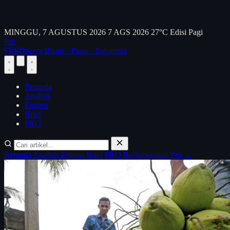
MINGGU, 7 AGUSTUS 2026
7 AGS 2026
27°C
Edisi Pagi
Pro
FEED
berry
Bisnis · Pasar · Indonesia
Beranda
Analisis
Emiten
Brief
PRO
Beranda
Analisis
Emiten
Brief
PRO
Berlangganan Pro →