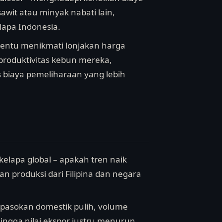
awit atau minyak nabati lain,
apa Indonesia.
tentu menikmati lonjakan harga
 produktivitas kebun mereka,
s biaya pemeliharaan yang lebih
elapa global – apakah tren naik
an produksi dari Filipina dan negara
n pasokan domestik pulih, volume
ingga nilai ekspor justru menurun