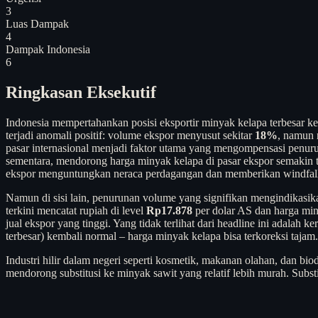
3
Luas Dampak
4
Dampak Indonesia
6
Ringkasan Eksekutif
Indonesia mempertahankan posisi eksportir minyak kelapa terbesar 
terjadi anomali positif: volume ekspor menyusut sekitar
18%
, namun n
pasar internasional menjadi faktor utama yang mengompensasi penu
sementara, mendorong harga minyak kelapa di pasar ekspor semakin ti
ekspor menguntungkan neraca perdagangan dan memberikan windfall 
Namun di sisi lain, penurunan volume yang signifikan mengindikasikan
terkini mencatat rupiah di level
Rp17.878
per dolar AS dan harga min
jual ekspor yang tinggi. Yang tidak terlihat dari headline ini adalah
terbesar) kembali normal – harga minyak kelapa bisa terkoreksi tajam.
Industri hilir dalam negeri seperti kosmetik, makanan olahan, dan b
mendorong substitusi ke minyak sawit yang relatif lebih murah. Subs