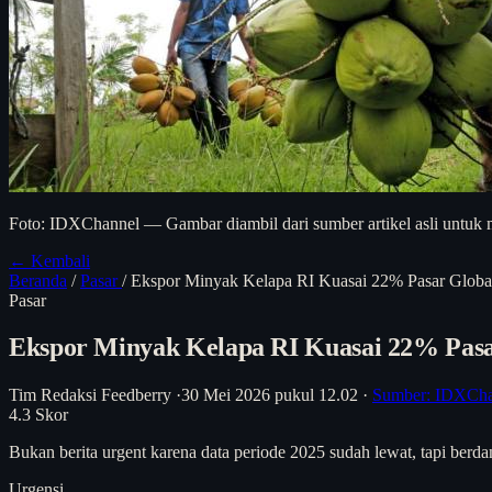
Foto: IDXChannel — Gambar diambil dari sumber artikel asli untuk m
← Kembali
Beranda
/
Pasar
/
Ekspor Minyak Kelapa RI Kuasai 22% Pasar Globa
Pasar
Ekspor Minyak Kelapa RI Kuasai 22% Pasa
Tim Redaksi Feedberry
·
30 Mei 2026 pukul 12.02
·
Sumber: IDXCh
4.3
Skor
Bukan berita urgent karena data periode 2025 sudah lewat, tapi berdam
Urgensi