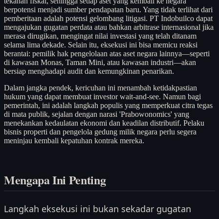
tekanan fiskal, sehingga setiap aset yang kembali ke negara
berpotensi menjadi sumber pendapatan baru. Yang tidak terlihat dari
pemberitaan adalah potensi gelombang litigasi. PT Indobuilco dapat
mengajukan gugatan perdata atau bahkan arbitrase internasional jika
merasa dirugikan, mengingat nilai investasi yang telah ditanam
selama lima dekade. Selain itu, eksekusi ini bisa memicu reaksi
berantai: pemilik hak pengelolaan atas aset negara lainnya—seperti
di kawasan Monas, Taman Mini, atau kawasan industri—akan
bersiap menghadapi audit dan kemungkinan penarikan.
Dalam jangka pendek, kericuhan ini menambah ketidakpastian
hukum yang dapat membuat investor wait-and-see. Namun bagi
pemerintah, ini adalah langkah populis yang memperkuat citra tegas
di mata publik, sejalan dengan narasi 'Prabowonomics' yang
menekankan kedaulatan ekonomi dan keadilan distributif. Pelaku
bisnis properti dan pengelola gedung milik negara perlu segera
meninjau kembali kepatuhan kontrak mereka.
Mengapa Ini Penting
Langkah eksekusi ini bukan sekadar gugatan