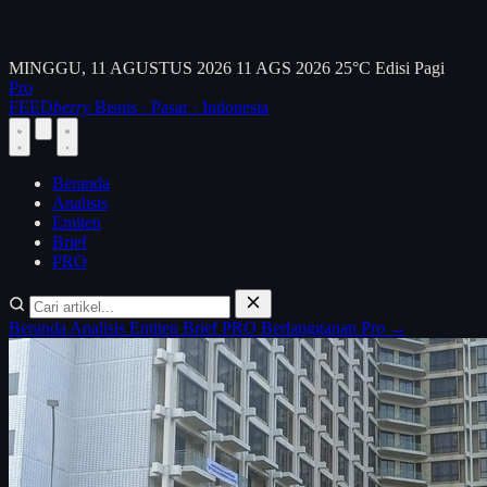
MINGGU, 11 AGUSTUS 2026
11 AGS 2026
25°C
Edisi Pagi
Pro
FEED
berry
Bisnis · Pasar · Indonesia
Beranda
Analisis
Emiten
Brief
PRO
Beranda
Analisis
Emiten
Brief
PRO
Berlangganan Pro →