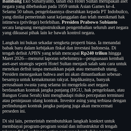
Bambang
Eko Suhariyanto, tanah eks Hotel Sultan merupakan aset
negara yang dibebaskan pada 1959 untuk Asian Games ke-4.
Selama 50 tahun, pengelolaannya diserahkan kepada PT Indobuilco,
yang dinilai pemerintah sarat kejanggalan dan telah menikmati hak
istimewa (privilege) berlebihan.
Presiden Prabowo Subianto
secara langsung menginstruksikan pengembalian seluruh aset negara
yang dikuasai pihak lain ke bawah kontrol negara.
Langkah ini bukan sekadar sengketa properti biasa. Ia menandai
babak baru dalam kebijakan fiskal dan investasi Indonesia. Di
tengah defisit APBN yang telah mencapai
Rp240 triliun
hingga
Maret 2026—menurut laporan sebelumnya—penguasaan kembali
aset-aset strategis seperti Hotel Sultan menjadi salah satu cara untuk
menekan defisit tanpa menaikkan pajak atau menambah utang.
Presiden menegaskan bahwa aset ini akan dimanfaatkan sebesar-
besarnya untuk kemakmuran rakyat. Implikasinya, banyak
perusahaan swasta yang selama ini mengelola aset negara
berdasarkan kontrak jangka panjang (HGU, hak pengelolaan, atau
Bangun Guna Serah) kini menghadapi risiko percepatan terminasi
atau peninjauan ulang kontrak. Investor asing yang terbiasa dengan
perlindungan kontrak jangka panjang juga akan mencermati
preseden ini.
Di sisi lain, pemerintah membutuhkan langkah konkret untuk
membiayai program-program sosial dan infrastruktur di tengah