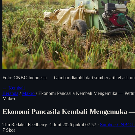
Foto: CNBC Indonesia — Gambar diambil dari sumber artikel asli unt
← Kembali
Beranda
/
Makro
/
Ekonomi Pancasila Kembali Mengemuka — Pertum
Makro
Ekonomi Pancasila Kembali Mengemuka — 
Tim Redaksi Feedberry
·
1 Juni 2026 pukul 07.57
·
Sumber: CNBC In
7
Skor