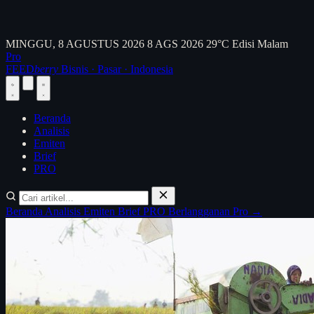
MINGGU, 8 AGUSTUS 2026
8 AGS 2026
29°C
Edisi Malam
Pro
FEED
berry
Bisnis · Pasar · Indonesia
Beranda
Analisis
Emiten
Brief
PRO
Beranda
Analisis
Emiten
Brief
PRO
Berlangganan Pro →