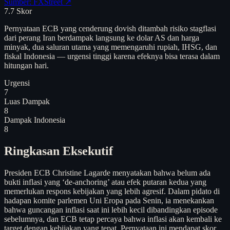
Sumber: FXStreet ↗
7.7
Skor
Pernyataan ECB yang cenderung dovish ditambah risiko stagflasi
dari perang Iran berdampak langsung ke dolar AS dan harga
minyak, dua saluran utama yang memengaruhi rupiah, IHSG, dan
fiskal Indonesia — urgensi tinggi karena efeknya bisa terasa dalam
hitungan hari.
Urgensi
7
Luas Dampak
8
Dampak Indonesia
8
Ringkasan Eksekutif
Presiden ECB Christine Lagarde menyatakan bahwa belum ada
bukti inflasi yang ‘de-anchoring’ atau efek putaran kedua yang
memerlukan respons kebijakan yang lebih agresif. Dalam pidato di
hadapan komite parlemen Uni Eropa pada Senin, ia menekankan
bahwa guncangan inflasi saat ini lebih kecil dibandingkan episode
sebelumnya, dan ECB tetap percaya bahwa inflasi akan kembali ke
target dengan kebijakan yang tepat. Pernyataan ini mendapat skor