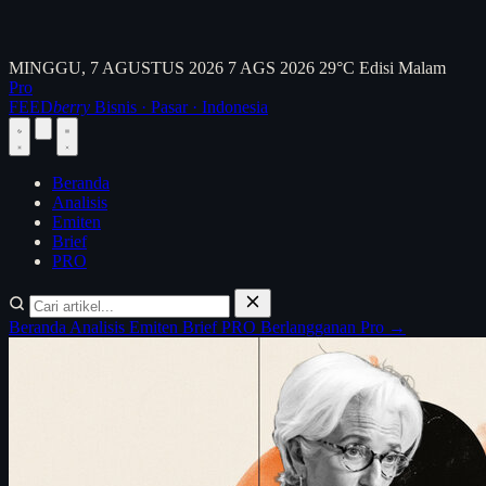
MINGGU, 7 AGUSTUS 2026
7 AGS 2026
29°C
Edisi Malam
Pro
FEED
berry
Bisnis · Pasar · Indonesia
Beranda
Analisis
Emiten
Brief
PRO
Beranda
Analisis
Emiten
Brief
PRO
Berlangganan Pro →