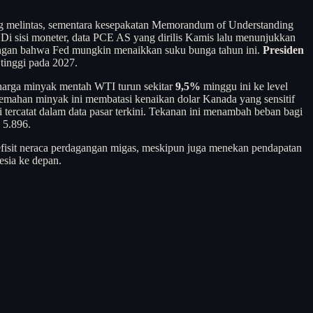
ng melintas, sementara kesepakatan Memorandum of Understanding
 Di sisi moneter, data PCE AS yang dirilis Kamis lalu menunjukkan
andangan bahwa Fed mungkin menaikkan suku bunga tahun ini.
Presiden
tinggi pada 2027.
harga minyak mentah WTI turun sekitar
9,5%
minggu ini ke level
elemahan minyak ini membatasi kenaikan dolar Kanada yang sensitif
 tercatat dalam data pasar terkini. Tekanan ini menambah beban bagi
 5.896.
efisit neraca perdagangan migas, meskipun juga menekan pendapatan
esia ke depan.