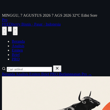
MINGGU, 7 AGUSTUS 2026
7 AGS 2026
32°C
Edisi Sore
Pro
FEED
berry
Bisnis · Pasar · Indonesia
Beranda
Analisis
Emiten
Brief
PRO
Beranda
Analisis
Emiten
Brief
PRO
Berlangganan Pro →