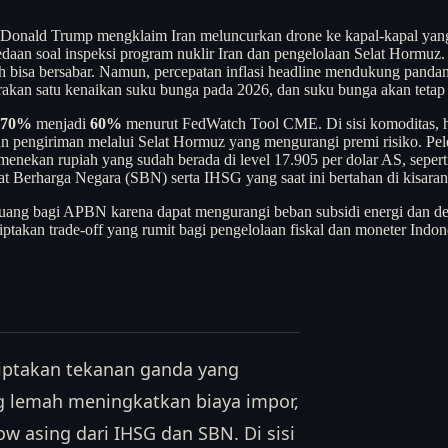
S Donald Trump mengklaim Iran meluncurkan drone ke kapal-kapal ya
daan soal inspeksi program nuklir Iran dan pengelolaan Selat Hormuz.
 masih bisa bersabar. Namun, percepatan inflasi headline mendukung p
akan satu kenaikan suku bunga pada 2026, dan suku bunga akan tetap 
70%
menjadi
60%
menurut FedWatch Tool CME. Di sisi komoditas, 
aikan pengiriman melalui Selat Hormuz yang mengurangi premi risiko. P
menekan rupiah yang sudah berada di level 17.905 per dolar AS, seperti
rat Berharga Negara (SBN) serta IHSG yang saat ini bertahan di kisaran
 ruang bagi APBN karena dapat mengurangi beban subsidi energi dan d
ptakan trade-off yang rumit bagi pengelolaan fiskal dan moneter Indon
iptakan tekanan ganda yang
ang lemah meningkatkan biaya impor,
w asing dari IHSG dan SBN. Di sisi