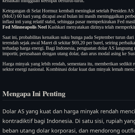
kenaikan mingguan keempat berturut-turut.
Ketegangan di Selat Hormuz kembali meningkat setelah Presiden A
(MoU) 60 hari yang dicapai awal bulan ini masih meninggalkan perbe
inflasi inti yang relatif stabil, sehingga pasar memperkirakan Fed
Fed Minneapolis Neel
Kashkari menyatakan dirinya telah memperkir
Saat ini, probabilitas kenaikan suku bunga pada September turun dari
terendah sejak awal Maret di sekitar $69,20 per barel, seiring perb
terhadap harga energi. Bagi Indonesia, penguatan dolar AS langsung 
importir, perusahaan dengan utang dolar, dan arus modal asing ke Su
Harga minyak yang lebih rendah, sementara itu, memberikan sedikit
sektor energi nasional. Kombinasi dolar kuat dan minyak lemah menci
Mengapa Ini Penting
Dolar AS yang kuat dan harga minyak rendah menc
kontradiktif bagi Indonesia. Di satu sisi, rupiah y
beban utang dolar korporasi, dan mendorong outflo