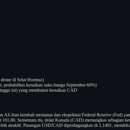
 drone di Selat Hormuz)
i, probabilitas kenaikan suku bunga September 60%)
inggu ini) yang membatasi kenaikan CAD
an AS-Iran kembali memanas dan ekspektasi Federal Reserve (Fed) ya
dekat 101,80. Sementara itu, dolar Kanada (CAD) memangkas sebagian k
h atraktif. Pasangan USD/CAD diperdagangkan di 1,1491, mendekati lev