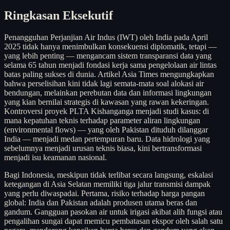
Ringkasan Eksekutif
Penangguhan Perjanjian Air Indus (IWT) oleh India pada April
2025 tidak hanya menimbulkan konsekuensi diplomatik, tetapi —
yang lebih penting — mengancam sistem transparansi data yang
selama 65 tahun menjadi fondasi kerja sama pengelolaan air lintas
batas paling sukses di dunia. Artikel Asia Times mengungkapkan
bahwa perselisihan kini tidak lagi semata-mata soal alokasi air
bendungan, melainkan perebutan data dan informasi lingkungan
yang kian bernilai strategis di kawasan yang rawan kekeringan.
Kontroversi proyek PLTA Kishanganga menjadi studi kasus: di
mana kepatuhan teknis terhadap parameter aliran lingkungan
(environmental flows) — yang oleh Pakistan dituduh dilanggar
India — menjadi medan pertempuran baru. Data hidrologi yang
sebelumnya menjadi urusan teknis biasa, kini bertransformasi
menjadi isu keamanan nasional.
Bagi Indonesia, meskipun tidak terlibat secara langsung, eskalasi
ketegangan di Asia Selatan memiliki tiga jalur transmisi dampak
yang perlu diwaspadai. Pertama, risiko terhadap harga pangan
global: India dan Pakistan adalah produsen utama beras dan
gandum. Gangguan pasokan air untuk irigasi akibat alih fungsi atau
pengalihan sungai dapat memicu pembatasan ekspor oleh salah satu