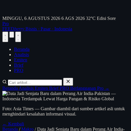
MINGGU, 6 AGUSTUS 2026
6 AGS 2026
32°C
Edisi Sore
Pro
FEED
berry
Bisnis · Pasar · Indonesia
Beranda
Analisis
Emiten
Brief
PRO
Beranda
Analisis
Emiten
Brief
PRO
Berlangganan Pro →
Foto: Asia Times — Gambar diambil dari sumber artikel asli untuk
menghindari kesalahan informasi visual.
← Kembali
Beranda
/
Makro
/
Data Jadi Senjata Baru dalam Perang Air India-