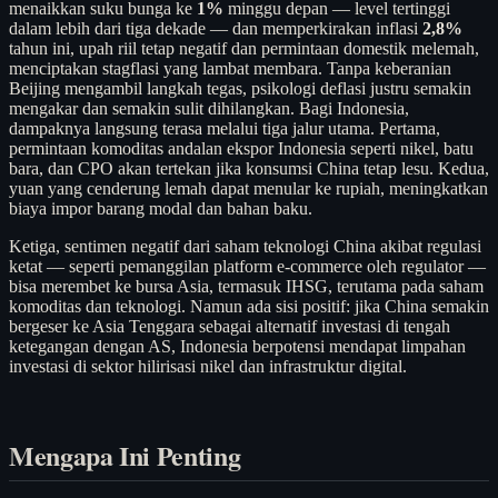
menaikkan suku bunga ke
1%
minggu depan — level tertinggi
dalam lebih dari tiga dekade — dan memperkirakan inflasi
2,8%
tahun ini, upah riil tetap negatif dan permintaan domestik melemah,
menciptakan stagflasi yang lambat membara. Tanpa keberanian
Beijing mengambil langkah tegas, psikologi deflasi justru semakin
mengakar dan semakin sulit dihilangkan. Bagi Indonesia,
dampaknya langsung terasa melalui tiga jalur utama. Pertama,
permintaan komoditas andalan ekspor Indonesia seperti nikel, batu
bara, dan CPO akan tertekan jika konsumsi China tetap lesu. Kedua,
yuan yang cenderung lemah dapat menular ke rupiah, meningkatkan
biaya impor barang modal dan bahan baku.
Ketiga, sentimen negatif dari saham teknologi China akibat regulasi
ketat — seperti pemanggilan platform e-commerce oleh regulator —
bisa merembet ke bursa Asia, termasuk IHSG, terutama pada saham
komoditas dan teknologi. Namun ada sisi positif: jika China semakin
bergeser ke Asia Tenggara sebagai alternatif investasi di tengah
ketegangan dengan AS, Indonesia berpotensi mendapat limpahan
investasi di sektor hilirisasi nikel dan infrastruktur digital.
Mengapa Ini Penting