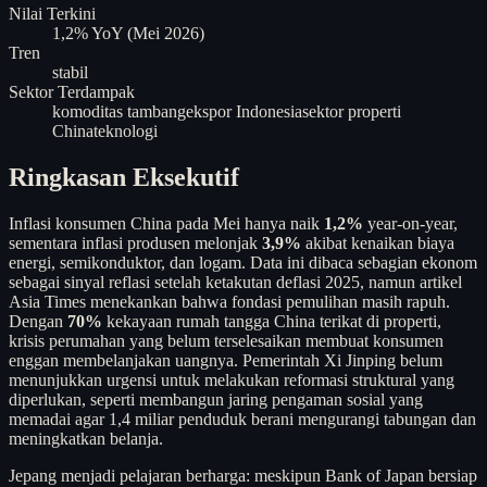
Nilai Terkini
1,2% YoY (Mei 2026)
Tren
stabil
Sektor Terdampak
komoditas tambang
ekspor Indonesia
sektor properti
China
teknologi
Ringkasan Eksekutif
Inflasi konsumen China pada Mei hanya naik
1,2%
year-on-year,
sementara inflasi produsen melonjak
3,9%
akibat kenaikan biaya
energi, semikonduktor, dan logam. Data ini dibaca sebagian ekonom
sebagai sinyal reflasi setelah ketakutan deflasi 2025, namun artikel
Asia Times menekankan bahwa fondasi pemulihan masih rapuh.
Dengan
70%
kekayaan rumah tangga China terikat di properti,
krisis perumahan yang belum terselesaikan membuat konsumen
enggan membelanjakan uangnya. Pemerintah Xi Jinping belum
menunjukkan urgensi untuk melakukan reformasi struktural yang
diperlukan, seperti membangun jaring pengaman sosial yang
memadai agar 1,4 miliar penduduk berani mengurangi tabungan dan
meningkatkan belanja.
Jepang menjadi pelajaran berharga: meskipun Bank of Japan bersiap