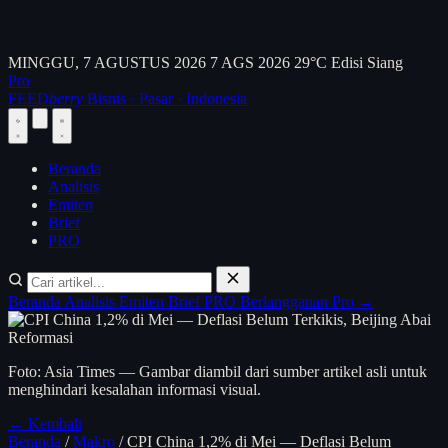
MINGGU, 7 AGUSTUS 2026
7 AGS 2026
29°C
Edisi Siang
Pro
FEED
berry
Bisnis · Pasar · Indonesia
Beranda
Analisis
Emiten
Brief
PRO
Beranda
Analisis
Emiten
Brief
PRO
Berlangganan Pro →
Foto: Asia Times — Gambar diambil dari sumber artikel asli untuk
menghindari kesalahan informasi visual.
← Kembali
Beranda
/
Makro
/
CPI China 1,2% di Mei — Deflasi Belum