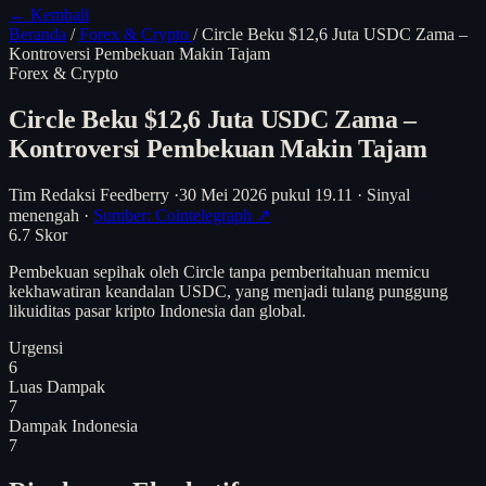
← Kembali
Beranda
/
Forex & Crypto
/
Circle Beku $12,6 Juta USDC Zama –
Kontroversi Pembekuan Makin Tajam
Forex & Crypto
Circle Beku $12,6 Juta USDC Zama –
Kontroversi Pembekuan Makin Tajam
Tim Redaksi Feedberry
·
30 Mei 2026 pukul 19.11
·
Sinyal
menengah
·
Sumber: Cointelegraph ↗
6.7
Skor
Pembekuan sepihak oleh Circle tanpa pemberitahuan memicu
kekhawatiran keandalan USDC, yang menjadi tulang punggung
likuiditas pasar kripto Indonesia dan global.
Urgensi
6
Luas Dampak
7
Dampak Indonesia
7