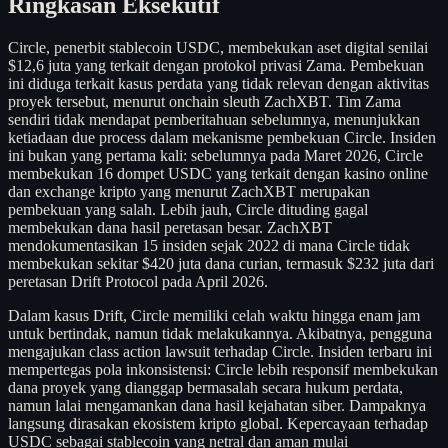
Ringkasan Eksekutif
Circle, penerbit stablecoin USDC, membekukan aset digital senilai
$12,6 juta yang terkait dengan protokol privasi Zama. Pembekuan
ini diduga terkait kasus perdata yang tidak relevan dengan aktivitas
proyek tersebut, menurut onchain sleuth ZachXBT. Tim Zama
sendiri tidak mendapat pemberitahuan sebelumnya, menunjukkan
ketiadaan due process dalam mekanisme pembekuan Circle. Insiden
ini bukan yang pertama kali: sebelumnya pada Maret 2026, Circle
membekukan 16 dompet USDC yang terkait dengan kasino online
dan exchange kripto yang menurut ZachXBT merupakan
pembekuan yang salah. Lebih jauh, Circle dituding gagal
membekukan dana hasil peretasan besar. ZachXBT
mendokumentasikan 15 insiden sejak 2022 di mana Circle tidak
membekukan sekitar $420 juta dana curian, termasuk $232 juta dari
peretasan Drift Protocol pada April 2026.
Dalam kasus Drift, Circle memiliki celah waktu hingga enam jam
untuk bertindak, namun tidak melakukannya. Akibatnya, pengguna
mengajukan class action lawsuit terhadap Circle. Insiden terbaru ini
mempertegas pola inkonsistensi: Circle lebih responsif membekukan
dana proyek yang dianggap bermasalah secara hukum perdata,
namun lalai mengamankan dana hasil kejahatan siber. Dampaknya
langsung dirasakan ekosistem kripto global. Kepercayaan terhadap
USDC sebagai stablecoin yang netral dan aman mulai