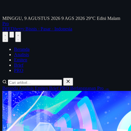
MINGGU, 9 AGUSTUS 2026
9 AGS 2026
29°C
Edisi Malam
Pro
FEED
berry
Bisnis · Pasar · Indonesia
Beranda
Analisis
Emiten
Brief
PRO
Beranda
Analisis
Emiten
Brief
PRO
Berlangganan Pro →