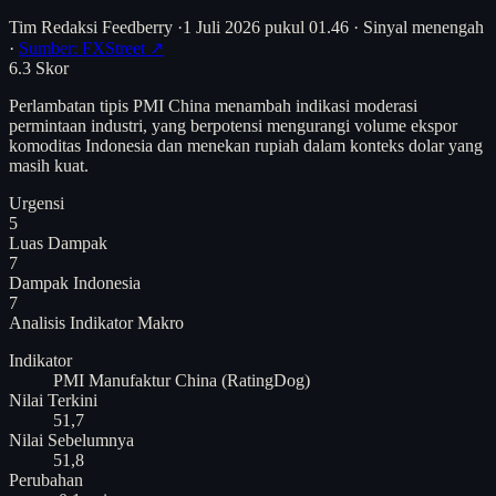
Tim Redaksi Feedberry
·
1 Juli 2026 pukul 01.46
·
Sinyal menengah
·
Sumber: FXStreet ↗
6.3
Skor
Perlambatan tipis PMI China menambah indikasi moderasi
permintaan industri, yang berpotensi mengurangi volume ekspor
komoditas Indonesia dan menekan rupiah dalam konteks dolar yang
masih kuat.
Urgensi
5
Luas Dampak
7
Dampak Indonesia
7
Analisis
Indikator Makro
Indikator
PMI Manufaktur China (RatingDog)
Nilai Terkini
51,7
Nilai Sebelumnya
51,8
Perubahan