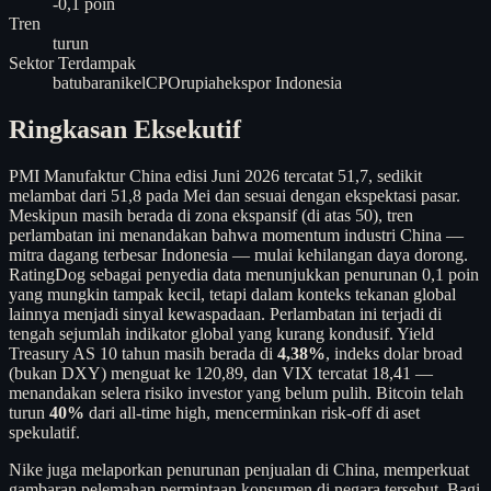
-0,1 poin
Tren
turun
Sektor Terdampak
batubara
nikel
CPO
rupiah
ekspor Indonesia
Ringkasan Eksekutif
PMI Manufaktur China edisi Juni 2026 tercatat 51,7, sedikit
melambat dari 51,8 pada Mei dan sesuai dengan ekspektasi pasar.
Meskipun masih berada di zona ekspansif (di atas 50), tren
perlambatan ini menandakan bahwa momentum industri China —
mitra dagang terbesar Indonesia — mulai kehilangan daya dorong.
RatingDog sebagai penyedia data menunjukkan penurunan 0,1 poin
yang mungkin tampak kecil, tetapi dalam konteks tekanan global
lainnya menjadi sinyal kewaspadaan. Perlambatan ini terjadi di
tengah sejumlah indikator global yang kurang kondusif. Yield
Treasury AS 10 tahun masih berada di
4,38%
, indeks dolar broad
(bukan DXY) menguat ke 120,89, dan VIX tercatat 18,41 —
menandakan selera risiko investor yang belum pulih. Bitcoin telah
turun
40%
dari all-time high, mencerminkan risk-off di aset
spekulatif.
Nike juga melaporkan penurunan penjualan di China, memperkuat
gambaran pelemahan permintaan konsumen di negara tersebut. Bagi