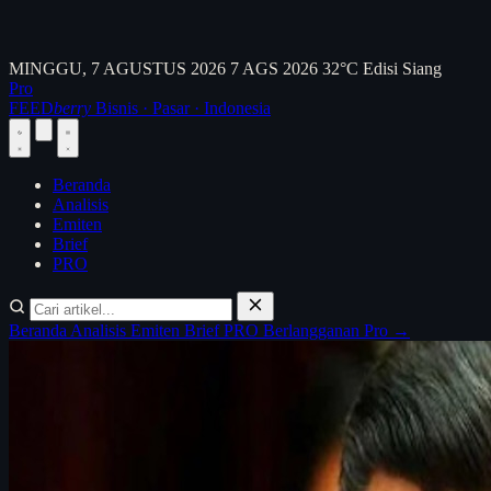
MINGGU, 7 AGUSTUS 2026
7 AGS 2026
32°C
Edisi Siang
Pro
FEED
berry
Bisnis · Pasar · Indonesia
Beranda
Analisis
Emiten
Brief
PRO
Beranda
Analisis
Emiten
Brief
PRO
Berlangganan Pro →