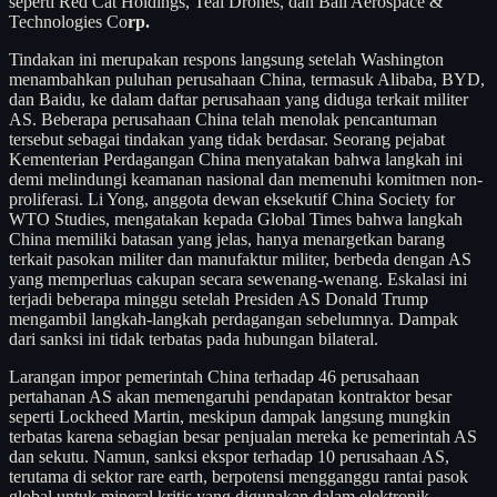
seperti Red Cat Holdings, Teal Drones, dan Ball Aerospace &
Technologies Co
rp.
Tindakan ini merupakan respons langsung setelah Washington
menambahkan puluhan perusahaan China, termasuk Alibaba, BYD,
dan Baidu, ke dalam daftar perusahaan yang diduga terkait militer
AS. Beberapa perusahaan China telah menolak pencantuman
tersebut sebagai tindakan yang tidak berdasar. Seorang pejabat
Kementerian Perdagangan China menyatakan bahwa langkah ini
demi melindungi keamanan nasional dan memenuhi komitmen non-
proliferasi. Li Yong, anggota dewan eksekutif China Society for
WTO Studies, mengatakan kepada Global Times bahwa langkah
China memiliki batasan yang jelas, hanya menargetkan barang
terkait pasokan militer dan manufaktur militer, berbeda dengan AS
yang memperluas cakupan secara sewenang-wenang. Eskalasi ini
terjadi beberapa minggu setelah Presiden AS Donald Trump
mengambil langkah-langkah perdagangan sebelumnya. Dampak
dari sanksi ini tidak terbatas pada hubungan bilateral.
Larangan impor pemerintah China terhadap 46 perusahaan
pertahanan AS akan memengaruhi pendapatan kontraktor besar
seperti Lockheed Martin, meskipun dampak langsung mungkin
terbatas karena sebagian besar penjualan mereka ke pemerintah AS
dan sekutu. Namun, sanksi ekspor terhadap 10 perusahaan AS,
terutama di sektor rare earth, berpotensi mengganggu rantai pasok
global untuk mineral kritis yang digunakan dalam elektronik,