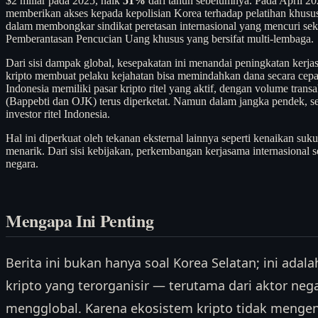
$2 miliar pada 2025, naik
51%
dari tahun sebelumnya. Pada April 202
memberikan akses kepada kepolisian Korea terhadap pelatihan khusus 
dalam membongkar sindikat peretasan internasional yang mencuri se
Pemberantasan Pencucian Uang khusus yang bersifat multi-lembaga.
Dari sisi dampak global, kesepakatan ini menandai peningkatan kerjasa
kripto membuat pelaku kejahatan bisa memindahkan dana secara cepat a
Indonesia memiliki pasar kripto ritel yang aktif, dengan volume transa
(Bappebti dan OJK) terus diperketat. Namun dalam jangka pendek, sen
investor ritel Indonesia.
Hal ini diperkuat oleh tekanan eksternal lainnya seperti kenaikan s
menarik. Dari sisi kebijakan, perkembangan kerjasama internasional 
negara.
Mengapa Ini Penting
Berita ini bukan hanya soal Korea Selatan; ini ada
kripto yang terorganisir — terutama dari aktor ne
mengglobal. Karena ekosistem kripto tidak mengena