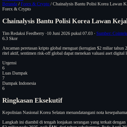
Beranda
/
Forex & Crypto
/
Chainalysis Bantu Polisi Korea Lawan K
Forex & Crypto
Chainalysis Bantu Polisi Korea Lawan Kej
Tim Redaksi Feedberry
·
10 Juni 2026 pukul 07.03
·
Sumber: Cointel
6.3
Skor
Ancaman peretasan kripto global menguat (kerugian $2 miliar tahun 20
ritel aktif, sentimen risk-off global dapat menekan valuasi aset digital 
Urgensi
6
Luas Dampak
7
Dampak Indonesia
6
Ringkasan Eksekutif
Kepolisian Nasional Korea Selatan menandatangani nota kesepahaman 
Langkah ini diambil di tengah lonjakan serangan yang terkait dengan