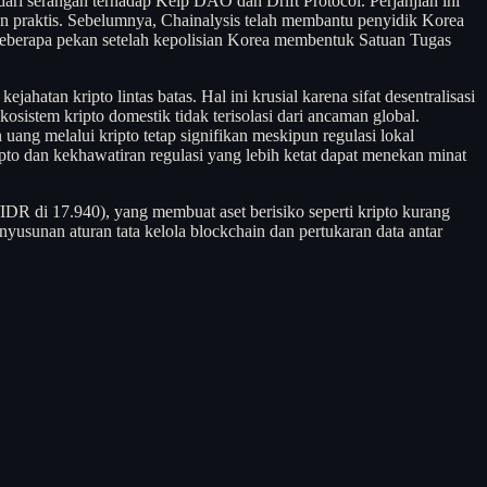
ari serangan terhadap Kelp DAO dan Drift Protocol. Perjanjian ini
han praktis. Sebelumnya, Chainalysis telah membantu penyidik Korea
 beberapa pekan setelah kepolisian Korea membentuk Satuan Tugas
atan kripto lintas batas. Hal ini krusial karena sifat desentralisasi
osistem kripto domestik tidak terisolasi dari ancaman global.
 uang melalui kripto tetap signifikan meskipun regulasi lokal
pto dan kekhawatiran regulasi yang lebih ketat dapat menekan minat
IDR di 17.940), yang membuat aset berisiko seperti kripto kurang
yusunan aturan tata kelola blockchain dan pertukaran data antar