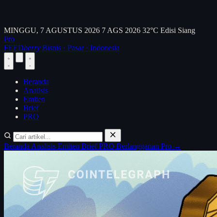
MINGGU, 7 AGUSTUS 2026
7 AGS 2026
32°C
Edisi Siang
Pro
FEED
berry
Bisnis · Pasar · Indonesia
Beranda
Analisis
Emiten
Brief
PRO
Beranda
Analisis
Emiten
Brief
PRO
Berlangganan Pro →