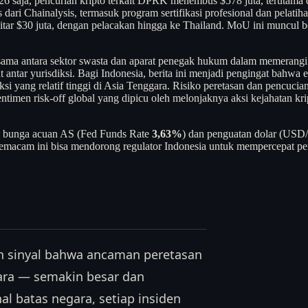
6 saja, pencurian kripto terkait DPRK menembus $578 juta, terutama d
dari Chainalysis, termasuk program sertifikasi profesional dan pelati
kitar $30 juta, dengan pelacakan hingga ke Thailand. MoU ini muncul
ma antara sektor swasta dan aparat penegak hukum dalam memerangi kejah
ntar yurisdiksi. Bagi Indonesia, berita ini menjadi pengingat bahwa ek
ksi yang relatif tinggi di Asia Tenggara. Risiko peretasan dan pencucian
timen risk-off global yang dipicu oleh melonjaknya aksi kejahatan kri
uku bunga acuan AS (Fed Funds Rate
3,63%
) dan penguatan dolar (USD/
semacam ini bisa mendorong regulator Indonesia untuk mempercepat pen
lah sinyal bahwa ancaman peretasan
gara — semakin besar dan
l batas negara, setiap insiden