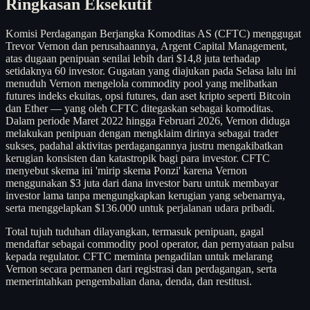
Ringkasan Eksekutif
Komisi Perdagangan Berjangka Komoditas AS (CFTC) menggugat
Trevor Vernon dan perusahaannya, Argent Capital Management,
atas dugaan penipuan senilai lebih dari $14,8 juta terhadap
setidaknya 60 investor. Gugatan yang diajukan pada Selasa lalu ini
menuduh Vernon mengelola commodity pool yang melibatkan
futures indeks ekuitas, opsi futures, dan aset kripto seperti Bitcoin
dan Ether — yang oleh CFTC ditegaskan sebagai komoditas.
Dalam periode Maret 2022 hingga Februari 2026, Vernon diduga
melakukan penipuan dengan mengklaim dirinya sebagai trader
sukses, padahal aktivitas perdagangannya justru mengakibatkan
kerugian konsisten dan katastropik bagi para investor. CFTC
menyebut skema ini 'mirip skema Ponzi' karena Vernon
menggunakan $3 juta dari dana investor baru untuk membayar
investor lama tanpa mengungkapkan kerugian yang sebenarnya,
serta menggelapkan $136.000 untuk perjalanan udara pribadi.
Total tujuh tuduhan dilayangkan, termasuk penipuan, gagal
mendaftar sebagai commodity pool operator, dan pernyataan palsu
kepada regulator. CFTC meminta pengadilan untuk melarang
Vernon secara permanen dari registrasi dan perdagangan, serta
memerintahkan pengembalian dana, denda, dan restitusi.