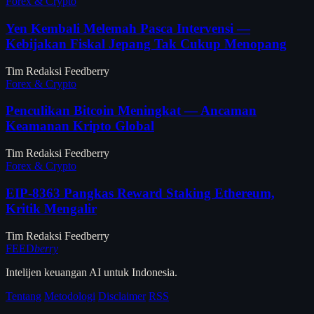
Forex & Crypto
Yen Kembali Melemah Pasca Intervensi —
Kebijakan Fiskal Jepang Tak Cukup Menopang
Tim Redaksi Feedberry
Forex & Crypto
Penculikan Bitcoin Meningkat — Ancaman
Keamanan Kripto Global
Tim Redaksi Feedberry
Forex & Crypto
EIP-8363 Pangkas Reward Staking Ethereum,
Kritik Mengalir
Tim Redaksi Feedberry
FEED
berry
Intelijen keuangan AI untuk Indonesia.
Tentang
Metodologi
Disclaimer
RSS