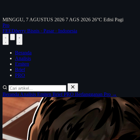
MINGGU, 7 AGUSTUS 2026
7 AGS 2026
26°C
Edisi Pagi
Pro
FEED
berry
Bisnis · Pasar · Indonesia
Beranda
Analisis
Emiten
Brief
PRO
Beranda
Analisis
Emiten
Brief
PRO
Berlangganan Pro →