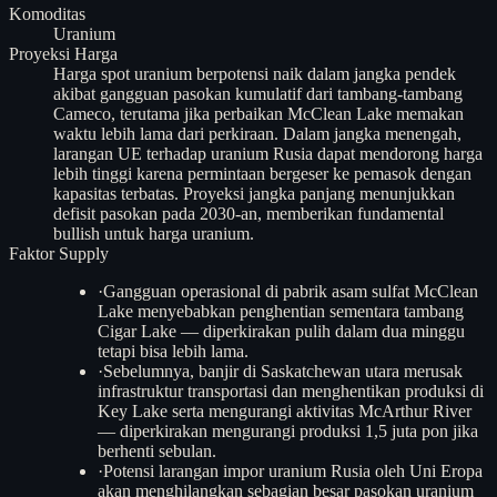
Komoditas
Uranium
Proyeksi Harga
Harga spot uranium berpotensi naik dalam jangka pendek
akibat gangguan pasokan kumulatif dari tambang-tambang
Cameco, terutama jika perbaikan McClean Lake memakan
waktu lebih lama dari perkiraan. Dalam jangka menengah,
larangan UE terhadap uranium Rusia dapat mendorong harga
lebih tinggi karena permintaan bergeser ke pemasok dengan
kapasitas terbatas. Proyeksi jangka panjang menunjukkan
defisit pasokan pada 2030-an, memberikan fundamental
bullish untuk harga uranium.
Faktor Supply
·
Gangguan operasional di pabrik asam sulfat McClean
Lake menyebabkan penghentian sementara tambang
Cigar Lake — diperkirakan pulih dalam dua minggu
tetapi bisa lebih lama.
·
Sebelumnya, banjir di Saskatchewan utara merusak
infrastruktur transportasi dan menghentikan produksi di
Key Lake serta mengurangi aktivitas McArthur River
— diperkirakan mengurangi produksi 1,5 juta pon jika
berhenti sebulan.
·
Potensi larangan impor uranium Rusia oleh Uni Eropa
akan menghilangkan sebagian besar pasokan uranium