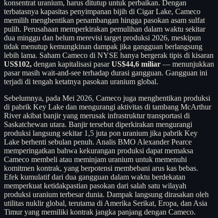
konsentrat uranium, harus ditutup untuk perbaikan. Dengan
terbatasnya kapasitas penyimpanan bijih di Cigar Lake, Cameco
memilih menghentikan penambangan hingga pasokan asam sulfat
pulih. Perusahaan memperkirakan pemulihan dalam waktu sekitar
dua minggu dan belum merevisi target produksi 2026, meskipun
tidak menutup kemungkinan dampak jika gangguan berlangsung
lebih lama. Saham Cameco di NYSE hanya bergerak tipis di kisaran
US$102,
dengan kapitalisasi pasar
US$44,6 miliar
— menunjukkan
pasar masih wait-and-see terhadap durasi gangguan. Gangguan ini
terjadi di tengah ketatnya pasokan uranium global.
Sebelumnya, pada Mei 2026, Cameco juga menghentikan produksi
di pabrik Key Lake dan mengurangi aktivitas di tambang McArthur
River akibat banjir yang merusak infrastruktur transportasi di
Saskatchewan utara. Banjir tersebut diperkirakan mengurangi
produksi langsung sekitar 1,5 juta pon uranium jika pabrik Key
Lake berhenti sebulan penuh. Analis BMO Alexander Pearce
memperingatkan bahwa kekurangan produksi dapat memaksa
Cameco membeli atau meminjam uranium untuk memenuhi
komitmen kontrak, yang berpotensi membebani arus kas bebas.
Efek kumulatif dari dua gangguan dalam waktu berdekatan
memperkuat ketidakpastian pasokan dari salah satu wilayah
produksi uranium terbesar dunia. Dampak langsung dirasakan oleh
utilitas nuklir global, terutama di Amerika Serikat, Eropa, dan Asia
Timur yang memiliki kontrak jangka panjang dengan Cameco.