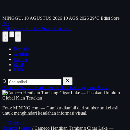
MINGGU, 10 AGUSTUS 2026
10 AGS 2026
29°C
Edisi Sore
Pro
FEED
berry
Bisnis · Pasar · Indonesia
Beranda
Analisis
Emiten
Brief
PRO
Beranda
Analisis
Emiten
Brief
PRO
Berlangganan Pro →
Foto: MINING.com — Gambar diambil dari sumber artikel asli
untuk menghindari kesalahan informasi visual.
← Kembali
Beranda
/
Pasar
/
Cameco Hentikan Tambang Cigar Lake —