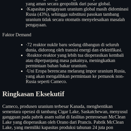
yang aman secara geopolitik dari pasar global.
·
Kapasitas pengayaan uranium global masih didominasi
Rusia (43%), sehingga substitusi pasokan tambang
uranium tidak secara otomatis menyelesaikan masalah
pengayaan.
Faktor Demand
·
72 reaktor nuklir baru sedang dibangun di seluruh
dunia, didorong oleh transisi energi dan elektrifikasi.
·
Reaktor-reaktor yang lebih tua dioperasikan kembali
atau diperpanjang masa pakainya, meningkatkan
permintaan bahan bakar uranium.
·
Uni Eropa berencana melarang impor uranium Rusia,
yang akan mengalihkan permintaan ke pemasok non-
Rusia seperti Cameco.
Ringkasan Eksekutif
Cameco, produsen uranium terbesar Kanada, menghentikan
sementara operasi di tambang Cigar Lake, Saskatchewan, menyusul
gangguan pada pabrik asam sulfat di fasilitas pemrosesan McClean
Lake yang dioperasikan oleh Orano dari Prancis. Pabrik McClean
Lake, yang memiliki kapasitas produksi tahunan 24 juta pon