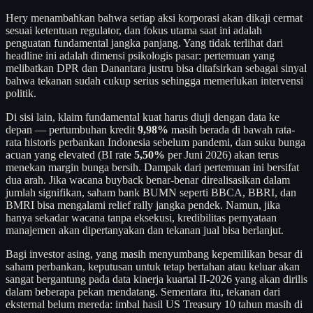
Hery menambahkan bahwa setiap aksi korporasi akan dikaji cermat
sesuai ketentuan regulator, dan fokus utama saat ini adalah
penguatan fundamental jangka panjang. Yang tidak terlihat dari
headline ini adalah dimensi psikologis pasar: pertemuan yang
melibatkan DPR dan Danantara justru bisa ditafsirkan sebagai sinyal
bahwa tekanan sudah cukup serius sehingga memerlukan intervensi
politik.
Di sisi lain, klaim fundamental kuat harus diuji dengan data ke
depan — pertumbuhan kredit
9,98%
masih berada di bawah rata-
rata historis perbankan Indonesia sebelum pandemi, dan suku bunga
acuan yang elevated (BI rate
5,50%
per Juni 2026) akan terus
menekan margin bunga bersih. Dampak dari pertemuan ini bersifat
dua arah. Jika wacana buyback benar-benar direalisasikan dalam
jumlah signifikan, saham bank BUMN seperti BBCA, BBRI, dan
BMRI bisa mengalami relief rally jangka pendek. Namun, jika
hanya sekadar wacana tanpa eksekusi, kredibilitas pernyataan
manajemen akan dipertanyakan dan tekanan jual bisa berlanjut.
Bagi investor asing, yang masih menyumbang kepemilikan besar di
saham perbankan, keputusan untuk tetap bertahan atau keluar akan
sangat bergantung pada data kinerja kuartal II-2026 yang akan dirilis
dalam beberapa pekan mendatang. Sementara itu, tekanan dari
eksternal belum mereda: imbal hasil US Treasury 10 tahun masih di