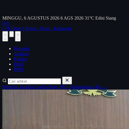
MINGGU, 6 AGUSTUS 2026
6 AGS 2026
31°C
Edisi Siang
Pro
FEED
berry
Bisnis · Pasar · Indonesia
Beranda
Analisis
Emiten
Brief
PRO
Beranda
Analisis
Emiten
Brief
PRO
Berlangganan Pro →