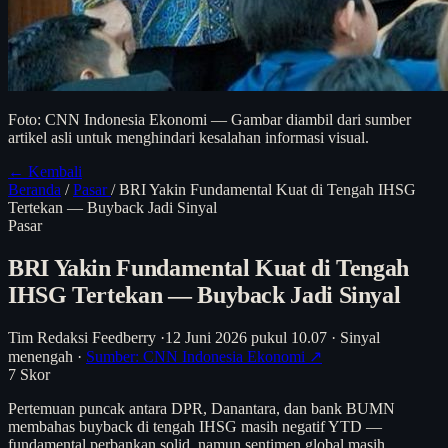
Foto: CNN Indonesia Ekonomi — Gambar diambil dari sumber
artikel asli untuk menghindari kesalahan informasi visual.
← Kembali
Beranda
/
Pasar
/
BRI Yakin Fundamental Kuat di Tengah IHSG
Tertekan — Buyback Jadi Sinyal
Pasar
BRI Yakin Fundamental Kuat di Tengah
IHSG Tertekan — Buyback Jadi Sinyal
Tim Redaksi Feedberry
·
12 Juni 2026 pukul 10.07
·
Sinyal
menengah
·
Sumber: CNN Indonesia Ekonomi ↗
7
Skor
Pertemuan puncak antara DPR, Danantara, dan bank BUMN
membahas buyback di tengah IHSG masih negatif YTD —
fundamental perbankan solid, namun sentimen global masih