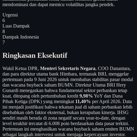
mendominasi dan dapat memicu volatilitas jangka pendek.
Urgensi
6
Luas Dampak
8
Dampak Indonesia
7
Ringkasan Eksekutif
Wakil Ketua DPR,
Menteri Sekretaris Negara
, COO Danantara,
dan para direktur utama bank Himbara, termasuk BRI, menggelar
pertemuan pada 9 Juni 2026 untuk membahas stabilitas pasar modal
dan wacana buyback saham BUMN. Direktur Utama BRI Hery
Gunardi menegaskan bahwa fundamental sektor perbankan tetap
kuat, ditopang oleh pertumbuhan kredit
9,98%
YoY dan Dana
Pihak Ketiga (DPK) yang meningkat
11,40%
per April 2026. Data
ini menjadi justifikasi bahwa tekanan jual di saham perbankan lebih
disebabkan oleh faktor eksternal, bukan kerapuhan kinerja. IHSG
sendiri masih berada di zona negatif secara year-to-date, dengan
level terakhir tercatat di 6.008 poin berdasarkan data pasar terkini.
Pertemuan ini menghasilkan wacana buyback saham emiten BUMN
sebagai langkah intervensi untuk menjaga kepercayaan investor.