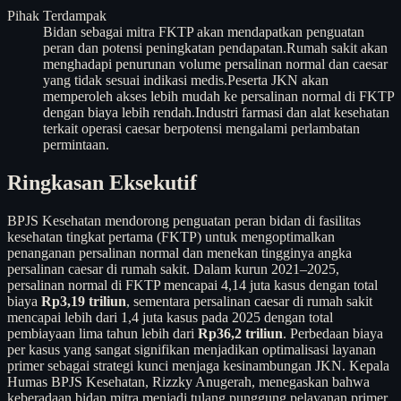
Pihak Terdampak
Bidan sebagai mitra FKTP akan mendapatkan penguatan
peran dan potensi peningkatan pendapatan.
Rumah sakit akan
menghadapi penurunan volume persalinan normal dan caesar
yang tidak sesuai indikasi medis.
Peserta JKN akan
memperoleh akses lebih mudah ke persalinan normal di FKTP
dengan biaya lebih rendah.
Industri farmasi dan alat kesehatan
terkait operasi caesar berpotensi mengalami perlambatan
permintaan.
Ringkasan Eksekutif
BPJS Kesehatan mendorong penguatan peran bidan di fasilitas
kesehatan tingkat pertama (FKTP) untuk mengoptimalkan
penanganan persalinan normal dan menekan tingginya angka
persalinan caesar di rumah sakit. Dalam kurun 2021–2025,
persalinan normal di FKTP mencapai 4,14 juta kasus dengan total
biaya
Rp3,19 triliun
, sementara persalinan caesar di rumah sakit
mencapai lebih dari 1,4 juta kasus pada 2025 dengan total
pembiayaan lima tahun lebih dari
Rp36,2 triliun
. Perbedaan biaya
per kasus yang sangat signifikan menjadikan optimalisasi layanan
primer sebagai strategi kunci menjaga kesinambungan JKN. Kepala
Humas BPJS Kesehatan, Rizzky Anugerah, menegaskan bahwa
keberadaan bidan mitra menjadi tulang punggung pelayanan primer,