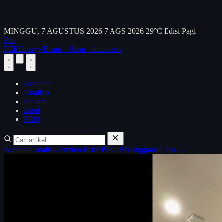
MINGGU, 7 AGUSTUS 2026
7 AGS 2026
29°C
Edisi Pagi
Pro
FEED
berry
Bisnis · Pasar · Indonesia
Beranda
Analisis
Emiten
Brief
PRO
Beranda
Analisis
Emiten
Brief
PRO
Berlangganan Pro →