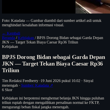
Foto: Katadata — Gambar diambil dari sumber artikel asli untuk
menghindari kesalahan informasi visual.
← Kembali
Beranda
/
Kebijakan
/
BPJS Dorong Bidan sebagai Garda Depan
JKN — Target Tekan Biaya Caesar Rp36 Triliun
Kebijakan
BPJS Dorong Bidan sebagai Garda Depan
JKN — Target Tekan Biaya Caesar Rp36
Triliun
Tim Redaksi Feedberry
·
19 Juni 2026 pukul 10.02
·
Sinyal
menengah
·
Sumber: Katadata ↗
6
Skor
Kebijakan ini berpotensi menghemat belanja JKN hingga puluhan
triliun rupiah dengan mengalihkan persalinan normal ke FKTP,
mengurangi beban fiskal jangka menengah.