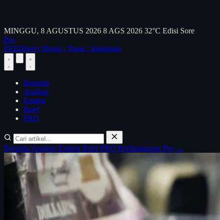
MINGGU, 8 AGUSTUS 2026
8 AGS 2026
32°C
Edisi Sore
Pro
FEED
berry
Bisnis · Pasar · Indonesia
Beranda
Analisis
Emiten
Brief
PRO
Beranda
Analisis
Emiten
Brief
PRO
Berlangganan Pro →