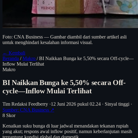
Foto: CNA Business — Gambar diambil dari sumber artikel asli
untuk menghindari kesalahan informasi visual.
← Kembali
Beranda
/
Makro
/
BI Naikkan Bunga ke 5,50% secara Off-cycle—
Inflow Mulai Terlihat
Makro
BI Naikkan Bunga ke 5,50% secara Off-
cycle—Inflow Mulai Terlihat
Tim Redaksi Feedberry
·
12 Juni 2026 pukul 02.24
·
Sinyal tinggi
·
Sumber: CNA Business ↗
8
Skor
Kenaikan suku bunga di luar jadwal menandakan tekanan rupiah
yang akut; respons awal inflow positif, namun keberlanjutan masih
tergantung kondisi global dan domestik.