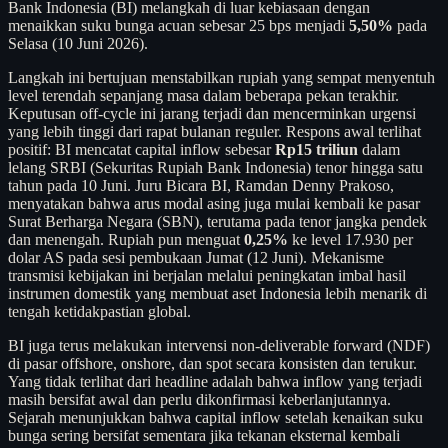
Bank Indonesia (BI) melangkah di luar kebiasaan dengan
menaikkan suku bunga acuan sebesar 25 bps menjadi
5,50%
pada
Selasa (10 Juni 2026).
Langkah ini bertujuan menstabilkan rupiah yang sempat menyentuh
level terendah sepanjang masa dalam beberapa pekan terakhir.
Keputusan off-cycle ini jarang terjadi dan mencerminkan urgensi
yang lebih tinggi dari rapat bulanan reguler. Respons awal terlihat
positif: BI mencatat capital inflow sebesar
Rp15 triliun
dalam
lelang SRBI (Sekuritas Rupiah Bank Indonesia) tenor hingga satu
tahun pada 10 Juni. Juru Bicara BI, Ramdan Denny Prakoso,
menyatakan bahwa arus modal asing juga mulai kembali ke pasar
Surat Berharga Negara (SBN), terutama pada tenor jangka pendek
dan menengah. Rupiah pun menguat
0,25%
ke level 17.930 per
dolar AS pada sesi pembukaan Jumat (12 Juni). Mekanisme
transmisi kebijakan ini berjalan melalui peningkatan imbal hasil
instrumen domestik yang membuat aset Indonesia lebih menarik di
tengah ketidakpastian global.
BI juga terus melakukan intervensi non-deliverable forward (NDF)
di pasar offshore, onshore, dan spot secara konsisten dan terukur.
Yang tidak terlihat dari headline adalah bahwa inflow yang terjadi
masih bersifat awal dan perlu dikonfirmasi keberlanjutannya.
Sejarah menunjukkan bahwa capital inflow setelah kenaikan suku
bunga sering bersifat sementara jika tekanan eksternal kembali