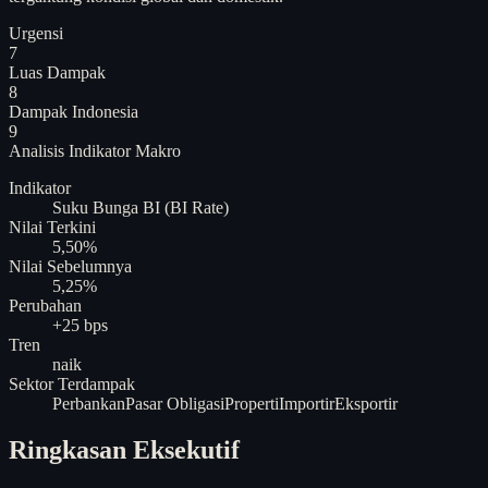
Urgensi
7
Luas Dampak
8
Dampak Indonesia
9
Analisis
Indikator Makro
Indikator
Suku Bunga BI (BI Rate)
Nilai Terkini
5,50%
Nilai Sebelumnya
5,25%
Perubahan
+25 bps
Tren
naik
Sektor Terdampak
Perbankan
Pasar Obligasi
Properti
Importir
Eksportir
Ringkasan Eksekutif