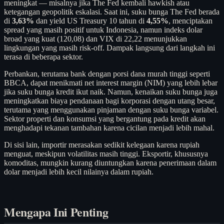
meningkat — misalnya jika The Fed kembali hawkish atau
ketegangan geopolitik eskalasi. Saat ini, suku bunga The Fed berada
di
3,63%
dan yield US Treasury 10 tahun di
4,55%
, menciptakan
spread yang masih positif untuk Indonesia, namun indeks dolar
broad yang kuat (120,08) dan VIX di 22,22 menunjukkan
lingkungan yang masih risk-off. Dampak langsung dari langkah ini
terasa di beberapa sektor.
Perbankan, terutama bank dengan porsi dana murah tinggi seperti
BBCA, dapat menikmati net interest margin (NIM) yang lebih lebar
jika suku bunga kredit ikut naik. Namun, kenaikan suku bunga juga
meningkatkan biaya pendanaan bagi korporasi dengan utang besar,
terutama yang menggunakan pinjaman dengan suku bunga variabel.
Sektor properti dan konsumsi yang bergantung pada kredit akan
menghadapi tekanan tambahan karena cicilan menjadi lebih mahal.
Di sisi lain, importir merasakan sedikit kelegaan karena rupiah
menguat, meskipun volatilitas masih tinggi. Eksportir, khususnya
komoditas, mungkin kurang diuntungkan karena penerimaan dalam
dolar menjadi lebih kecil nilainya dalam rupiah.
Mengapa Ini Penting