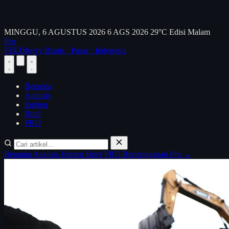
MINGGU, 6 AGUSTUS 2026
6 AGS 2026
29°C
Edisi Malam
Pro
FEED
berry
Bisnis · Pasar · Indonesia
Beranda
Analisis
Emiten
Brief
PRO
Beranda
Analisis
Emiten
Brief
PRO
Berlangganan Pro →