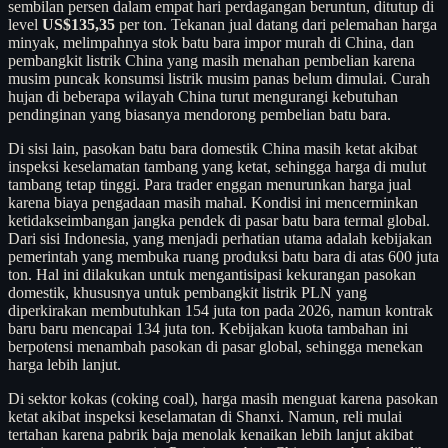
sembilan persen dalam empat hari perdagangan beruntun, ditutup di
level
US$135,35
per ton. Tekanan jual datang dari pelemahan harga
minyak, melimpahnya stok batu bara impor murah di China, dan
pembangkit listrik China yang masih menahan pembelian karena
musim puncak konsumsi listrik musim panas belum dimulai. Curah
hujan di beberapa wilayah China turut mengurangi kebutuhan
pendinginan yang biasanya mendorong pembelian batu bara.
Di sisi lain, pasokan batu bara domestik China masih ketat akibat
inspeksi keselamatan tambang yang ketat, sehingga harga di mulut
tambang tetap tinggi. Para trader enggan menurunkan harga jual
karena biaya pengadaan masih mahal. Kondisi ini mencerminkan
ketidakseimbangan jangka pendek di pasar batu bara termal global.
Dari sisi Indonesia, yang menjadi perhatian utama adalah kebijakan
pemerintah yang membuka ruang produksi batu bara di atas 600 juta
ton. Hal ini dilakukan untuk mengantisipasi kekurangan pasokan
domestik, khususnya untuk pembangkit listrik PLN yang
diperkirakan membutuhkan 154 juta ton pada 2026, namun kontrak
baru baru mencapai 134 juta ton. Kebijakan kuota tambahan ini
berpotensi menambah pasokan di pasar global, sehingga menekan
harga lebih lanjut.
Di sektor kokas (coking coal), harga masih menguat karena pasokan
ketat akibat inspeksi keselamatan di Shanxi. Namun, reli mulai
tertahan karena pabrik baja menolak kenaikan lebih lanjut akibat