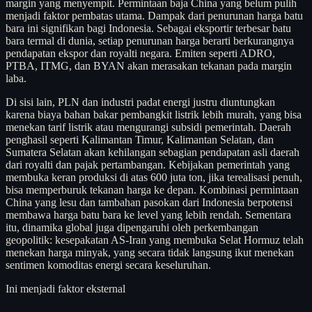
margin yang menyempit. Permintaan baja China yang belum pulih
menjadi faktor pembatas utama. Dampak dari penurunan harga batu
bara ini signifikan bagi Indonesia. Sebagai eksportir terbesar batu
bara termal di dunia, setiap penurunan harga berarti berkurangnya
pendapatan ekspor dan royalti negara. Emiten seperti ADRO,
PTBA, ITMG, dan BYAN akan merasakan tekanan pada margin
laba.
Di sisi lain, PLN dan industri padat energi justru diuntungkan
karena biaya bahan bakar pembangkit listrik lebih murah, yang bisa
menekan tarif listrik atau mengurangi subsidi pemerintah. Daerah
penghasil seperti Kalimantan Timur, Kalimantan Selatan, dan
Sumatera Selatan akan kehilangan sebagian pendapatan asli daerah
dari royalti dan pajak pertambangan. Kebijakan pemerintah yang
membuka keran produksi di atas 600 juta ton, jika terealisasi penuh,
bisa memperburuk tekanan harga ke depan. Kombinasi permintaan
China yang lesu dan tambahan pasokan dari Indonesia berpotensi
membawa harga batu bara ke level yang lebih rendah. Sementara
itu, dinamika global juga dipengaruhi oleh perkembangan
geopolitik: kesepakatan AS-Iran yang membuka Selat Hormuz telah
menekan harga minyak, yang secara tidak langsung ikut menekan
sentimen komoditas energi secara keseluruhan.
Ini menjadi faktor eksternal