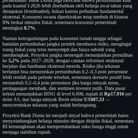
perlambatan. Bank Dunia juga mencatat bahwa pertumbuhan kuat
pada kuartal I-2026 lebih disebabkan oleh belanja awal tahun yang
dimajukan (frontloaded), bukan karena perbaikan fundamental
eksternal. Konsumsi swasta diperkirakan tetap tumbuh di kisaran
5%
berkat stimulus fiskal, sementara konsumsi pemerintah
meningkat
8,7%
.
Namun ketergantungan pada konsumsi rumah tangga sebagai
bantalan pertumbuhan jangka pendek membawa risiko, mengingat
ruang fiskal yang terus menyempit dan biaya subsidi yang
membengkak. Proyeksi jangka menengah menunjukkan pemulihan
ke
5,2%
pada 2027–2028, dengan catatan reformasi struktural
berjalan dan hambatan eksternal mereda. Risiko jika tekanan
berlanjut bisa menurunkan pertumbuhan 0,2–0,3 poin persentase
lebih rendah pada periode tersebut, sementara skenario positif bisa
menambah 0,2–0,4 poin persentase jika harga minyak turun,
perdagangan membaik, dan sentimen investor pulih. Data pasar
terkini menunjukkan IHSG di level 6.008, rupiah di
Rp17.916
per
dolar AS, dan harga minyak Brent sekitar
US$87,33
—
mencerminkan tekanan yang sudah berlangsung.
Proyeksi Bank Dunia ini menjadi sinyal bahwa pemerintah harus
menyeimbangkan belanja stimulus dengan disiplin fiskal, sementara
BI kemungkinan akan mempertahankan suku bunga tinggi untuk
menjaga stabilitas rupiah.