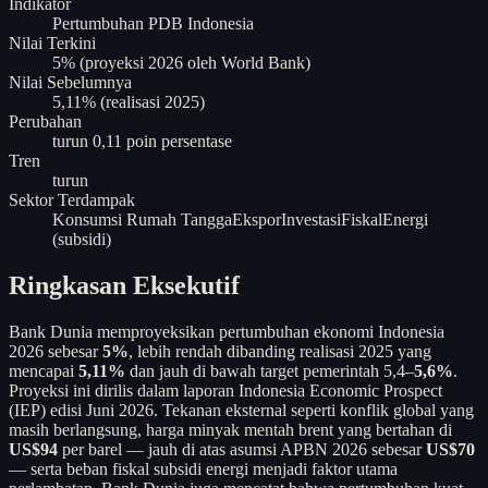
Indikator
Pertumbuhan PDB Indonesia
Nilai Terkini
5% (proyeksi 2026 oleh World Bank)
Nilai Sebelumnya
5,11% (realisasi 2025)
Perubahan
turun 0,11 poin persentase
Tren
turun
Sektor Terdampak
Konsumsi Rumah Tangga
Ekspor
Investasi
Fiskal
Energi
(subsidi)
Ringkasan Eksekutif
Bank Dunia memproyeksikan pertumbuhan ekonomi Indonesia
2026 sebesar
5%
, lebih rendah dibanding realisasi 2025 yang
mencapai
5,11%
dan jauh di bawah target pemerintah 5,4–
5,6%
.
Proyeksi ini dirilis dalam laporan Indonesia Economic Prospect
(IEP) edisi Juni 2026. Tekanan eksternal seperti konflik global yang
masih berlangsung, harga minyak mentah brent yang bertahan di
US$94
per barel — jauh di atas asumsi APBN 2026 sebesar
US$70
— serta beban fiskal subsidi energi menjadi faktor utama