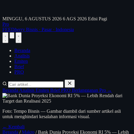
MINGGU, 6 AGUSTUS 2026
6 AGS 2026
Edisi Pagi
Pro
FEED
berry
Bisnis · Pasar · Indonesia
Beranda
Analisis
Emiten
Brief
PRO
Beranda
Analisis
Emiten
Brief
PRO
Berlangganan Pro →
Foto: Tempo Bisnis — Gambar diambil dari sumber artikel asli
untuk menghindari kesalahan informasi visual.
← Kembali
Beranda
/
Makro
/
Bank Dunia Proyeksi Ekonomi RI 5% — Lebih