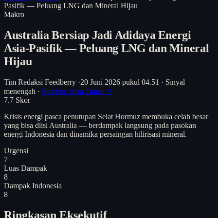
Pasifik — Peluang LNG dan Mineral Hijau
Makro
Australia Bersiap Jadi Adidaya Energi
Asia-Pasifik — Peluang LNG dan Mineral
Hijau
Tim Redaksi Feedberry
·
20 Juni 2026 pukul 04.51
·
Sinyal
menengah
·
Sumber: Asia Times ↗
7.7
Skor
Krisis energi pasca penutupan Selat Hormuz membuka celah besar
yang bisa diisi Australia — berdampak langsung pada pasokan
energi Indonesia dan dinamika persaingan hilirisasi mineral.
Urgensi
7
Luas Dampak
8
Dampak Indonesia
8
Ringkasan Eksekutif