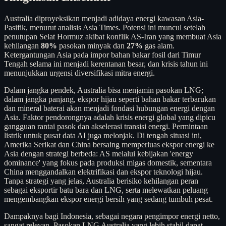
Australia diproyeksikan menjadi adidaya energi kawasan Asia-
Pasifik, menurut analisis Asia Times. Potensi ini muncul setelah
penutupan Selat Hormuz akibat konflik AS-Iran yang membuat Asia
kehilangan
80%
pasokan minyak dan
27%
gas alam.
Ketergantungan Asia pada impor bahan bakar fosil dari Timur
Tengah selama ini menjadi kerentanan besar, dan krisis tahun ini
menunjukkan urgensi diversifikasi mitra energi.
Dalam jangka pendek, Australia bisa menjamin pasokan LNG;
dalam jangka panjang, ekspor hijau seperti bahan bakar terbarukan
dan mineral baterai akan menjadi fondasi hubungan energi dengan
Asia. Faktor pendorongnya adalah krisis energi global yang dipicu
gangguan rantai pasok dan akselerasi transisi energi. Permintaan
listrik untuk pusat data AI juga melonjak. Di tengah situasi ini,
Amerika Serikat dan China bersaing memperluas ekspor energi ke
Asia dengan strategi berbeda: AS melalui kebijakan 'energy
dominance' yang fokus pada produksi migas domestik, sementara
China menggandalkan elektrifikasi dan ekspor teknologi hijau.
Tanpa strategi yang jelas, Australia berisiko kehilangan peran
sebagai eksportir batu bara dan LNG, serta melewatkan peluang
mengembangkan ekspor energi bersih yang sedang tumbuh pesat.
Dampaknya bagi Indonesia, sebagai negara pengimpor energi netto,
sangat relevan. Pasokan LNG Australia yang lebih stabil dapat