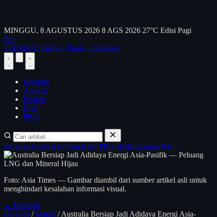
MINGGU, 8 AGUSTUS 2026
8 AGS 2026
27°C
Edisi Pagi
Pro
FEED
berry
Bisnis · Pasar · Indonesia
Beranda
Analisis
Emiten
Brief
PRO
Beranda
Analisis
Emiten
Brief
PRO
Berlangganan Pro →
Foto: Asia Times — Gambar diambil dari sumber artikel asli untuk
menghindari kesalahan informasi visual.
← Kembali
Beranda
/
Makro
/
Australia Bersiap Jadi Adidaya Energi Asia-