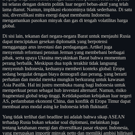
ini selaras dengan doktrin politik luar negeri bebas-aktif yang telah
lama dianut. Namun, implikasi ekonominya tidak sederhana. Di satu
sisi, diversifikasi mitra energi dapat membantu Indonesia
mengamankan pasokan minyak dan gas di tengah volatilitas harga
global.
Di sisi lain, tekanan dari negara-negara Barat untuk menjauhi Rusia
dapat menciptakan gesekan diplomatik yang berpotensi
mengganggu arus investasi dan perdagangan. Artikel juga
menyentuh reformasi pensiun Jerman yang membebani berbagai
pihak, serta upaya Ukraina meyakinkan Barat bahwa momentum
perang berbalik. Meskipun dua topik terakhir tidak langsung
menyentuh Indonesia, keduanya memberi konteks global: Eropa
sedang bergulat dengan biaya demografi dan perang, yang berarti
perhatian dan modal mereka mungkin berkurang untuk kawasan
Asia Pasifik. Hal ini justru membuka ruang bagi Indonesia untuk
memperkuat peran sebagai hub investasi alternatif. Namun, risiko
fragmentasi global tetap tinggi. Ketidakpastian kebijakan luar negeri
AS, perlambatan ekonomi China, dan konflik di Eropa Timur dapat
membuat arus modal asing ke Indonesia lebih fluktuatif.
Yang tidak terlihat dari headline ini adalah bahwa sikap ASEAN
terhadap Rusia bukan sekadar soal diplomasi, melainkan juga
tentang ketahanan energi dan diversifikasi pasar ekspor. Indonesia,
yang merupakan importir minyak netto dan memiliki ambisi hilirisasi