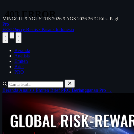
MINGGU, 9 AGUSTUS 2026
9 AGS 2026
26°C
Edisi Pagi
Pro
FEED
berry
Bisnis · Pasar · Indonesia
Beranda
Analisis
Emiten
Brief
PRO
Beranda
Analisis
Emiten
Brief
PRO
Berlangganan Pro →