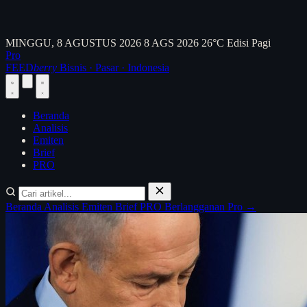
MINGGU, 8 AGUSTUS 2026
8 AGS 2026
26°C
Edisi Pagi
Pro
FEED
berry
Bisnis · Pasar · Indonesia
Beranda
Analisis
Emiten
Brief
PRO
Beranda
Analisis
Emiten
Brief
PRO
Berlangganan Pro →