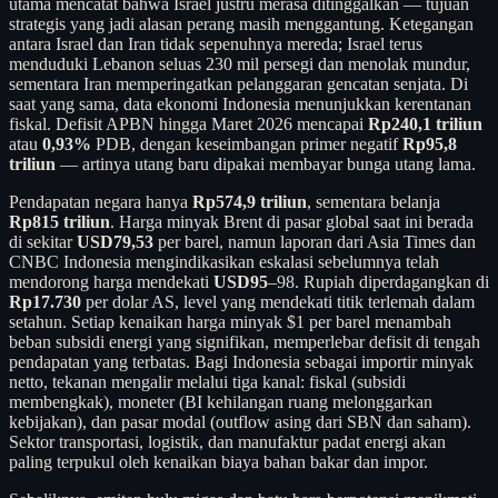
utama mencatat bahwa Israel justru merasa ditinggalkan — tujuan
strategis yang jadi alasan perang masih menggantung. Ketegangan
antara Israel dan Iran tidak sepenuhnya mereda; Israel terus
menduduki Lebanon seluas 230 mil persegi dan menolak mundur,
sementara Iran memperingatkan pelanggaran gencatan senjata. Di
saat yang sama, data ekonomi Indonesia menunjukkan kerentanan
fiskal. Defisit APBN hingga Maret 2026 mencapai
Rp240,1 triliun
atau
0,93%
PDB, dengan keseimbangan primer negatif
Rp95,8
triliun
— artinya utang baru dipakai membayar bunga utang lama.
Pendapatan negara hanya
Rp574,9 triliun
, sementara belanja
Rp815 triliun
. Harga minyak Brent di pasar global saat ini berada
di sekitar
USD79,53
per barel, namun laporan dari Asia Times dan
CNBC Indonesia mengindikasikan eskalasi sebelumnya telah
mendorong harga mendekati
USD95
–98. Rupiah diperdagangkan di
Rp17.730
per dolar AS, level yang mendekati titik terlemah dalam
setahun. Setiap kenaikan harga minyak $1 per barel menambah
beban subsidi energi yang signifikan, memperlebar defisit di tengah
pendapatan yang terbatas. Bagi Indonesia sebagai importir minyak
netto, tekanan mengalir melalui tiga kanal: fiskal (subsidi
membengkak), moneter (BI kehilangan ruang melonggarkan
kebijakan), dan pasar modal (outflow asing dari SBN dan saham).
Sektor transportasi, logistik, dan manufaktur padat energi akan
paling terpukul oleh kenaikan biaya bahan bakar dan impor.