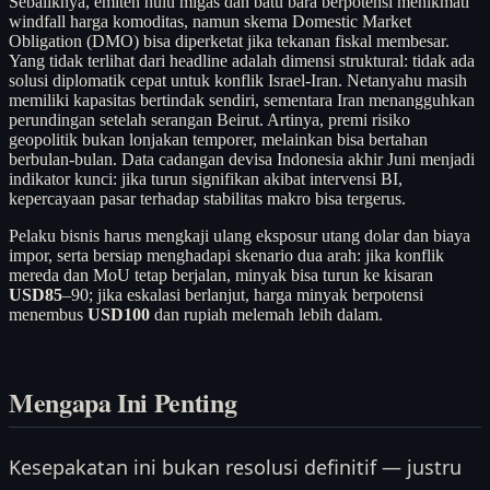
Sebaliknya, emiten hulu migas dan batu bara berpotensi menikmati
windfall harga komoditas, namun skema Domestic Market
Obligation (DMO) bisa diperketat jika tekanan fiskal membesar.
Yang tidak terlihat dari headline adalah dimensi struktural: tidak ada
solusi diplomatik cepat untuk konflik Israel-Iran. Netanyahu masih
memiliki kapasitas bertindak sendiri, sementara Iran menangguhkan
perundingan setelah serangan Beirut. Artinya, premi risiko
geopolitik bukan lonjakan temporer, melainkan bisa bertahan
berbulan-bulan. Data cadangan devisa Indonesia akhir Juni menjadi
indikator kunci: jika turun signifikan akibat intervensi BI,
kepercayaan pasar terhadap stabilitas makro bisa tergerus.
Pelaku bisnis harus mengkaji ulang eksposur utang dolar dan biaya
impor, serta bersiap menghadapi skenario dua arah: jika konflik
mereda dan MoU tetap berjalan, minyak bisa turun ke kisaran
USD85
–90; jika eskalasi berlanjut, harga minyak berpotensi
menembus
USD100
dan rupiah melemah lebih dalam.
Mengapa Ini Penting
Kesepakatan ini bukan resolusi definitif — justru