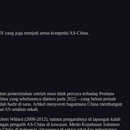
AN yang juga menjadi arena kompetisi AS-China.
an pemerintahan setelah mosi tidak percaya terhadap Perdana
n China yang sebelumnya diteken pada 2022—yang belum pernah
udah hadir di sana. Artikel menyoroti bagaimana China membangun
t AS setahun sekali.
rt Willard (2009-2012), namun pengaruhnya di lapangan kalah
persaingan pengarih AS-China di kawasan. Meski Kepulauan Solomon
hina di Indonesia, khususnya di sektor nikel dan infrastruktur.