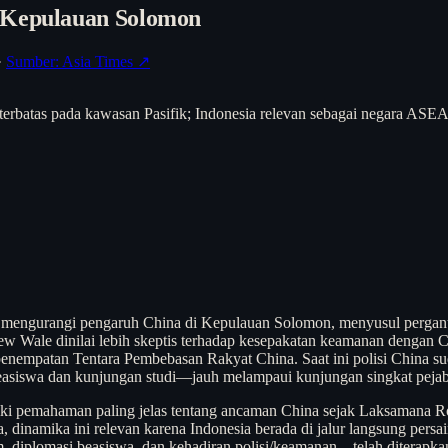
i Kepulauan Solomon
·
Sumber: Asia Times ↗
terbatas pada kawasan Pasifik; Indonesia relevan sebagai negara ASE
uk mengurangi pengaruh China di Kepulauan Solomon, menyusul perganti
hew Wale dinilai lebih skeptis terhadap kesepakatan keamanan denga
enempatan Tentara Pembebasan Rakyat China. Saat ini polisi China s
beasiswa dan kunjungan studi—jauh melampaui kunjungan singkat pejaba
emahaman paling jelas tentang ancaman China sejak Laksamana Robe
sia, dinamika ini relevan karena Indonesia berada di jalur langsung 
 diplomasi beasiswa, dan kehadiran polisi/keamanan—telah diterapkan C