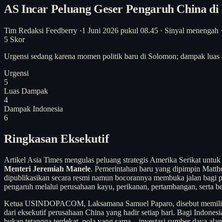
AS Incar Peluang Geser Pengaruh China d
Tim Redaksi Feedberry
·
1 Juni 2026 pukul 08.45
·
Sinyal menengah
5
Skor
Urgensi sedang karena momen politik baru di Solomon; dampak luas 
Urgensi
5
Luas Dampak
4
Dampak Indonesia
6
Ringkasan Eksekutif
Artikel Asia Times mengulas peluang strategis Amerika Serikat unt
Menteri Jeremiah Manele
. Pemerintahan baru yang dipimpin Matt
dipublikasikan secara resmi namun bocorannya membuka jalan bagi p
pengaruh melalui perusahaan kayu, perikanan, pertambangan, serta 
Ketua USINDOPACOM, Laksamana Samuel Paparo, disebut memiliki p
dari eksekutif perusahaan China yang hadir setiap hari. Bagi Indone
bukan tetangga terdekat, pola yang sama—investasi sumber daya alam,