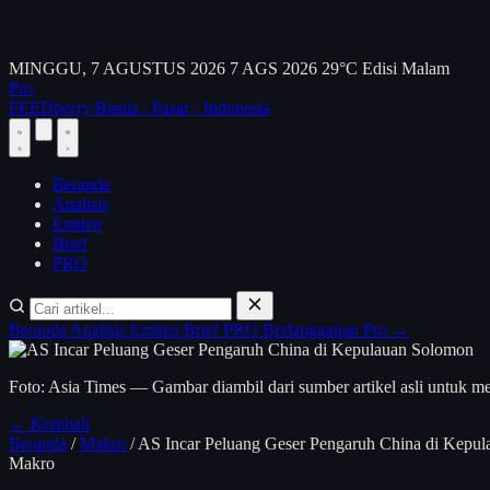
MINGGU, 7 AGUSTUS 2026
7 AGS 2026
29°C
Edisi Malam
Pro
FEED
berry
Bisnis · Pasar · Indonesia
Beranda
Analisis
Emiten
Brief
PRO
Beranda
Analisis
Emiten
Brief
PRO
Berlangganan Pro →
Foto: Asia Times — Gambar diambil dari sumber artikel asli untuk me
← Kembali
Beranda
/
Makro
/
AS Incar Peluang Geser Pengaruh China di Kepu
Makro