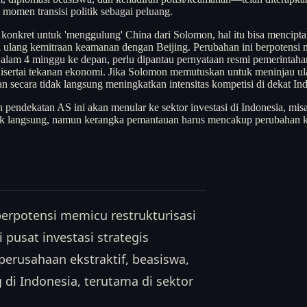
 momen transisi politik sebagai peluang.
konkret untuk 'menggulung' China dari Solomon, hal itu bisa mencipt
lang kemitraan keamanan dengan Beijing. Perubahan ini berpotensi men
alam 4 minggu ke depan, perlu dipantau pernyataan resmi pemerintah
disertai tekanan ekonomi. Jika Solomon memutuskan untuk meninjau ul
 secara tidak langsung meningkatkan intensitas kompetisi di dekat Ind
h pendekatan AS ini akan menular ke sektor investasi di Indonesia, mi
ampak langsung, namun kerangka pemantauan harus mencakup perubahan k
rpotensi memicu restrukturisasi
 pusat investasi strategis
perusahaan ekstraktif, beasiswa,
 di Indonesia, terutama di sektor