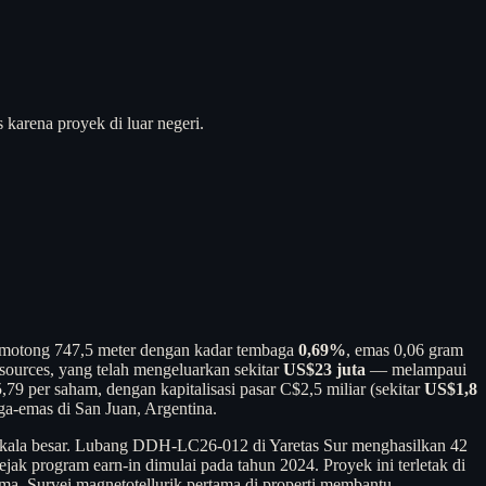
karena proyek di luar negeri.
motong 747,5 meter dengan kadar tembaga
0,69%
, emas 0,06 gram
sources, yang telah mengeluarkan sekitar
US$23 juta
— melampaui
79 per saham, dengan kapitalisasi pasar C$2,5 miliar (sekitar
US$1,8
ga-emas di San Juan, Argentina.
berskala besar. Lubang DDH-LC26-012 di Yaretas Sur menghasilkan 42
ak program earn-in dimulai pada tahun 2024. Proyek ini terletak di
ama. Survei magnetotellurik pertama di properti membantu