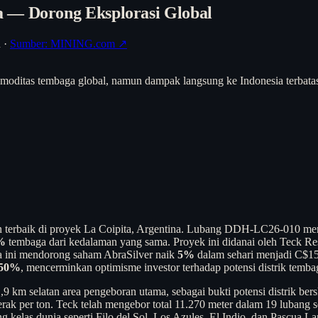
a — Dorong Eksplorasi Global
h
·
Sumber: MINING.com ↗
oditas tembaga global, namun dampak langsung ke Indonesia terbatas 
terbaik di proyek La Coipita, Argentina. Lubang DDH-LC26-010 me
%
tembaga dari kedalaman yang sama. Proyek ini didanai oleh Teck Re
ta ini mendorong saham AbraSilver naik
5%
dalam sehari menjadi C$15,
50%
, mencerminkan optimisme investor terhadap potensi distrik temba
,9 km selatan area pengeboran utama, sebagai bukti potensi distrik 
k per ton. Teck telah mengebor total 11.270 meter dalam 19 lubang sej
g kelas dunia seperti Filo del Sol, Los Azules, El Indio, dan Pascua L