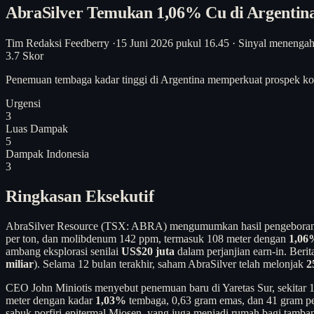
AbraSilver Temukan 1,06% Cu di Argentin
Tim Redaksi Feedberry
·
15 Juni 2026 pukul 16.45
·
Sinyal menenga
3.7
Skor
Penemuan tembaga kadar tinggi di Argentina memperkuat prospek kom
Urgensi
3
Luas Dampak
5
Dampak Indonesia
3
Ringkasan Eksekutif
AbraSilver Resource (TSX: ABRA) mengumumkan hasil pengeboran 
per ton, dan molibdenum 142 ppm, termasuk 108 meter dengan
1,06
ambang eksplorasi senilai
US$20 juta
dalam perjanjian earn-in. Beri
miliar
). Selama 12 bulan terakhir, saham AbraSilver telah melonjak
2
CEO John Miniotis menyebut penemuan baru di Yaretas Sur, sekitar 1
meter dengan kadar
1,03%
tembaga, 0,63 gram emas, dan 41 gram pera
sabuk porfiri-epitermal Miosen, yang juga menjadi rumah bagi tamban