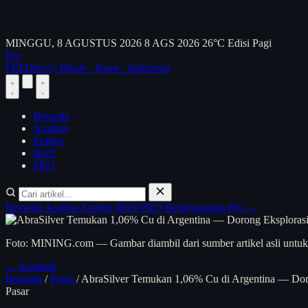
MINGGU, 8 AGUSTUS 2026
8 AGS 2026
26°C
Edisi Pagi
Pro
FEED
berry
Bisnis · Pasar · Indonesia
Beranda
Analisis
Emiten
Brief
PRO
Beranda
Analisis
Emiten
Brief
PRO
Berlangganan Pro →
Foto: MINING.com — Gambar diambil dari sumber artikel asli untuk 
← Kembali
Beranda
/
Pasar
/
AbraSilver Temukan 1,06% Cu di Argentina — Dor
Pasar