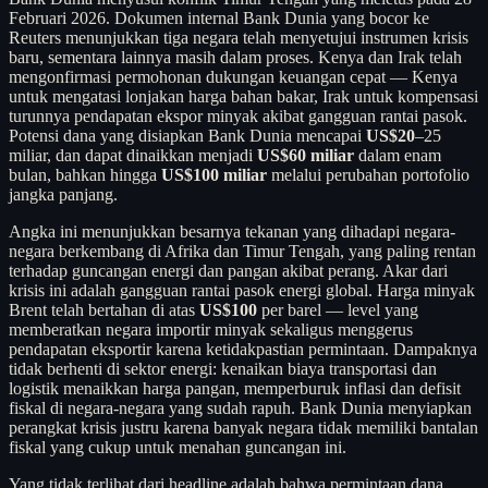
Februari 2026. Dokumen internal Bank Dunia yang bocor ke
Reuters menunjukkan tiga negara telah menyetujui instrumen krisis
baru, sementara lainnya masih dalam proses. Kenya dan Irak telah
mengonfirmasi permohonan dukungan keuangan cepat — Kenya
untuk mengatasi lonjakan harga bahan bakar, Irak untuk kompensasi
turunnya pendapatan ekspor minyak akibat gangguan rantai pasok.
Potensi dana yang disiapkan Bank Dunia mencapai
US$20
–25
miliar, dan dapat dinaikkan menjadi
US$60 miliar
dalam enam
bulan, bahkan hingga
US$100 miliar
melalui perubahan portofolio
jangka panjang.
Angka ini menunjukkan besarnya tekanan yang dihadapi negara-
negara berkembang di Afrika dan Timur Tengah, yang paling rentan
terhadap guncangan energi dan pangan akibat perang. Akar dari
krisis ini adalah gangguan rantai pasok energi global. Harga minyak
Brent telah bertahan di atas
US$100
per barel — level yang
memberatkan negara importir minyak sekaligus menggerus
pendapatan eksportir karena ketidakpastian permintaan. Dampaknya
tidak berhenti di sektor energi: kenaikan biaya transportasi dan
logistik menaikkan harga pangan, memperburuk inflasi dan defisit
fiskal di negara-negara yang sudah rapuh. Bank Dunia menyiapkan
perangkat krisis justru karena banyak negara tidak memiliki bantalan
fiskal yang cukup untuk menahan guncangan ini.
Yang tidak terlihat dari headline adalah bahwa permintaan dana