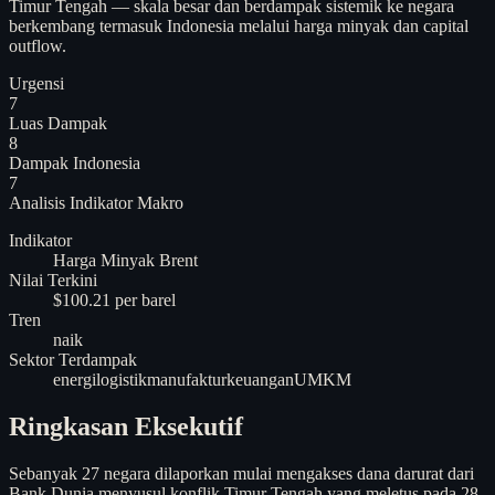
Timur Tengah — skala besar dan berdampak sistemik ke negara
berkembang termasuk Indonesia melalui harga minyak dan capital
outflow.
Urgensi
7
Luas Dampak
8
Dampak Indonesia
7
Analisis
Indikator Makro
Indikator
Harga Minyak Brent
Nilai Terkini
$100.21 per barel
Tren
naik
Sektor Terdampak
energi
logistik
manufaktur
keuangan
UMKM
Ringkasan Eksekutif
Sebanyak 27 negara dilaporkan mulai mengakses dana darurat dari
Bank Dunia menyusul konflik Timur Tengah yang meletus pada 28