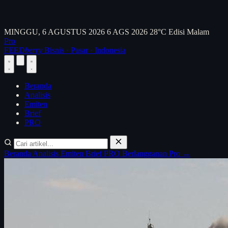
MINGGU, 6 AGUSTUS 2026
6 AGS 2026
28°C
Edisi Malam
Pro
FEED
berry
Bisnis · Pasar · Indonesia
Beranda
Analisis
Emiten
Brief
PRO
Beranda
Analisis
Emiten
Brief
PRO
Berlangganan Pro →