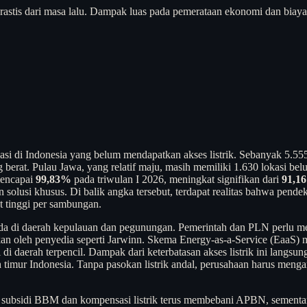
n drastis dari masa lalu. Dampak luas pada pemerataan ekonomi dan bia
 di Indonesia yang belum mendapatkan akses listrik. Sebanyak 5.555 
at. Pulau Jawa, yang relatif maju, masih memiliki 1.630 lokasi belum 
 mencapai
99,83%
pada triwulan I 2026, meningkat signifikan dari
91,1
solusi khusus. Di balik angka tersebut, terdapat realitas bahwa pendek
at tinggi per sambungan.
rada di daerah kepulauan dan pegunungan. Pemerintah dan PLN perlu men
kan oleh penyedia seperti Jarwinn. Skema Energy-as-a-Service (Eaa
di daerah terpencil. Dampak dari keterbatasan akses listrik ini langsung
 timur Indonesia. Tanpa pasokan listrik andal, perusahaan harus menga
ena subsidi BBM dan kompensasi listrik terus membebani APBN, sementa