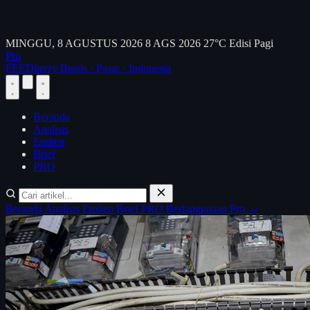
MINGGU, 8 AGUSTUS 2026
8 AGS 2026
27°C
Edisi Pagi
Pro
FEED
berry
Bisnis · Pasar · Indonesia
Beranda
Analisis
Emiten
Brief
PRO
Beranda
Analisis
Emiten
Brief
PRO
Berlangganan Pro →