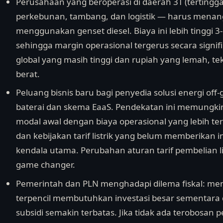
Perusahaan yang beroperasi di daerah 3T (tertinggal
perkebunan, tambang, dan logistik — harus menan
menggunakan genset diesel. Biaya ini lebih tinggi 3-5 k
sehingga margin operasional tergerus secara signi
global yang masih tinggi dan rupiah yang lemah, 
berat.
Peluang bisnis baru bagi penyedia solusi energi off
baterai dan skema EaaS. Pendekatan ini memungk
modal awal dengan biaya operasional yang lebih te
dan kebijakan tarif listrik yang belum memberikan i
kendala utama. Perubahan aturan tarif pembelian lis
game changer.
Pemerintah dan PLN menghadapi dilema fiskal: memp
terpencil membutuhkan investasi besar sementara 
subsidi semakin terbatas. Jika tidak ada terobosan 