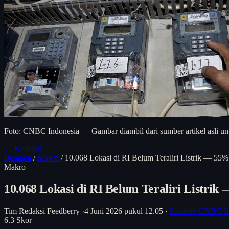
Foto: CNBC Indonesia — Gambar diambil dari sumber artikel asli unt
← Kembali
Beranda
/
Makro
/
10.068 Lokasi di RI Belum Teraliri Listrik — 55%
Makro
10.068 Lokasi di RI Belum Teraliri Listrik
Tim Redaksi Feedberry
·
4 Juni 2026 pukul 12.05
·
Sumber: CNBC In
6.3
Skor