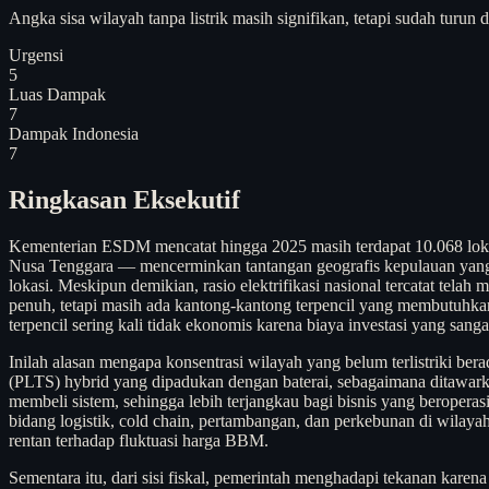
Angka sisa wilayah tanpa listrik masih signifikan, tetapi sudah turu
Urgensi
5
Luas Dampak
7
Dampak Indonesia
7
Ringkasan Eksekutif
Kementerian ESDM mencatat hingga 2025 masih terdapat 10.068 lokasi
Nusa Tenggara — mencerminkan tantangan geografis kepulauan yang ber
lokasi. Meskipun demikian, rasio elektrifikasi nasional tercatat telah
penuh, tetapi masih ada kantong-kantong terpencil yang membutuhkan 
terpencil sering kali tidak ekonomis karena biaya investasi yang sang
Inilah alasan mengapa konsentrasi wilayah yang belum terlistriki be
(PLTS) hybrid yang dipadukan dengan baterai, sebagaimana ditawar
membeli sistem, sehingga lebih terjangkau bagi bisnis yang beroperasi 
bidang logistik, cold chain, pertambangan, dan perkebunan di wilayah
rentan terhadap fluktuasi harga BBM.
Sementara itu, dari sisi fiskal, pemerintah menghadapi tekanan kar