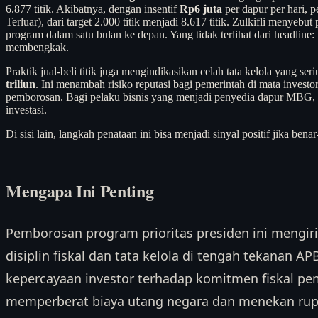
6.877 titik. Akibatnya, dengan insentif
Rp6 juta
per dapur per hari, 
Terluar), dari target 2.000 titik menjadi 8.617 titik. Zulkifli meny
program dalam satu bulan ke depan. Yang tidak terlihat dari headlin
membengkak.
Praktik jual-beli titik juga mengindikasikan celah tata kelola yang se
triliun
. Ini menambah risiko reputasi bagi pemerintah di mata inve
pemborosan. Bagi pelaku bisnis yang menjadi penyedia dapur MBG, pe
investasi.
Di sisi lain, langkah penataan ini bisa menjadi sinyal positif jika b
Mengapa Ini Penting
Pemborosan program prioritas presiden ini mengiri
disiplin fiskal dan tata kelola di tengah tekanan APB
kepercayaan investor terhadap komitmen fiskal peme
memperberat biaya utang negara dan menekan rupiah