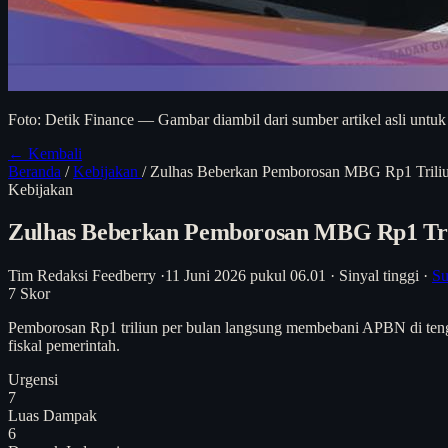
Foto: Detik Finance — Gambar diambil dari sumber artikel asli untuk
← Kembali
Beranda
/
Kebijakan
/
Zulhas Beberkan Pemborosan MBG Rp1 Triliu
Kebijakan
Zulhas Beberkan Pemborosan MBG Rp1 Tri
Tim Redaksi Feedberry
·
11 Juni 2026 pukul 06.01
·
Sinyal tinggi
·
Su
7
Skor
Pemborosan Rp1 triliun per bulan langsung membebani APBN di tengah
fiskal pemerintah.
Urgensi
7
Luas Dampak
6