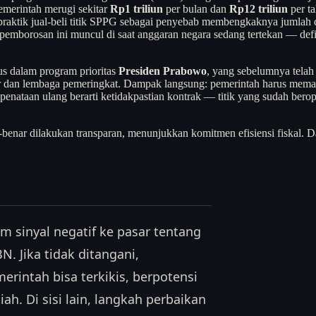
pemerintah merugi sekitar
Rp1 triliun
per bulan dan
Rp12 triliun
per ta
ebut praktik jual-beli titik SPPG sebagai penyebab membengkaknya juml
e: pemborosan ini muncul di saat anggaran negara sedang tertekan — def
rius dalam program prioritas
Presiden Prabowo
, yang sebelumnya telah
stor dan lembaga pemeringkat. Dampak langsung: pemerintah harus me
nataan ulang berarti ketidakpastian kontrak — titik yang sudah berop
enar-benar dilakukan transparan, menunjukkan komitmen efisiensi fiskal.
m sinyal negatif ke pasar tentang
N. Jika tidak ditangani,
rintah bisa terkikis, berpotensi
. Di sisi lain, langkah perbaikan