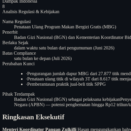
Dampak Indonesia
8
Analisis
Regulasi & Kebijakan
Nama Regulasi
Penataan Ulang Program Makan Bergizi Gratis (MBG)
Penerbit
Badan Gizi Nasional (BGN) dan Kementerian Koordinator Bi
Berlaku Sejak
dalam waktu satu bulan dari pengumuman (Juni 2026)
Batas Compliance
satu bulan ke depan (Juli 2026)
Perubahan Kunci
·
Pengurangan jumlah dapur MBG dari 27.877 titik mendek
·
Penataan ulang titik di wilayah 3T dari 8.617 titik menjad
·
Pemberantasan praktik jual-beli titik SPPG
Pihak Terdampak
Badan Gizi Nasional (BGN) sebagai pelaksana kebijakan
Penye
Negara (APBN) — potensi penghematan hingga Rp12 triliun/t
Ringkasan Eksekutif
Menteri Koordinator Pangan Zulkifli
Hasan mengungkapkan bahwa p