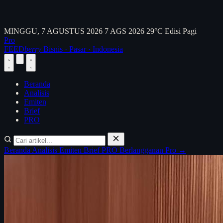
MINGGU, 7 AGUSTUS 2026
7 AGS 2026
29°C
Edisi Pagi
Pro
FEED
berry
Bisnis · Pasar · Indonesia
Beranda
Analisis
Emiten
Brief
PRO
Beranda
Analisis
Emiten
Brief
PRO
Berlangganan Pro →