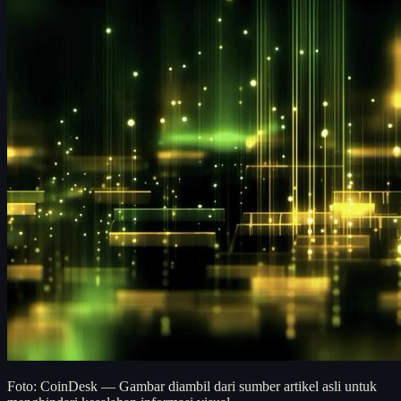
Foto: CoinDesk — Gambar diambil dari sumber artikel asli untuk