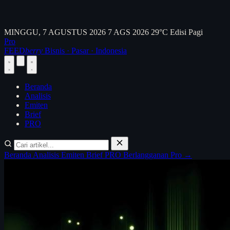
MINGGU, 7 AGUSTUS 2026
7 AGS 2026
29°C
Edisi Pagi
Pro
FEED
berry
Bisnis · Pasar · Indonesia
Beranda
Analisis
Emiten
Brief
PRO
Beranda
Analisis
Emiten
Brief
PRO
Berlangganan Pro →