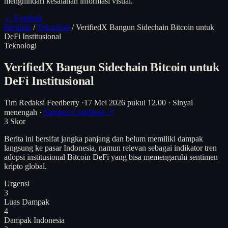
menghindari kesalahan informasi visual.
← Kembali
Beranda
/
Teknologi
/
VerifiedX Bangun Sidechain Bitcoin untuk
DeFi Institusional
Teknologi
VerifiedX Bangun Sidechain Bitcoin untuk
DeFi Institusional
Tim Redaksi Feedberry
·
17 Mei 2026 pukul 12.00
·
Sinyal
menengah
·
Sumber: CoinDesk ↗
3
Skor
Berita ini bersifat jangka panjang dan belum memiliki dampak
langsung ke pasar Indonesia, namun relevan sebagai indikator tren
adopsi institusional Bitcoin DeFi yang bisa memengaruhi sentimen
kripto global.
Urgensi
3
Luas Dampak
4
Dampak Indonesia