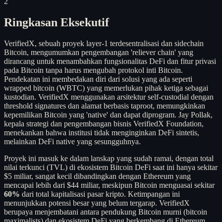
2
Ringkasan Eksekutif
VerifiedX, sebuah proyek layer-1 terdesentralisasi dan sidechain
Bitcoin, mengumumkan pengembangan 'reliever chain' yang
dirancang untuk menambahkan fungsionalitas DeFi dan fitur privasi
pada Bitcoin tanpa harus mengubah protokol inti Bitcoin.
Pendekatan ini membedakan diri dari solusi yang ada seperti
wrapped bitcoin (WBTC) yang memerlukan pihak ketiga sebagai
kustodian. VerifiedX menggunakan arsitektur self-custodial dengan
threshold signatures dan alamat berbasis taproot, memungkinkan
kepemilikan Bitcoin yang 'native' dan dapat diprogram. Jay Pollak,
kepala strategi dan pengembangan bisnis VerifiedX Foundation,
menekankan bahwa institusi tidak menginginkan DeFi sintetis,
melainkan DeFi native yang sesungguhnya.
Proyek ini masuk ke dalam lanskap yang sudah ramai, dengan total
nilai terkunci (TVL) di ekosistem Bitcoin DeFi saat ini hanya sekitar
$5 miliar, sangat kecil dibandingkan dengan Ethereum yang
mencapai lebih dari $44 miliar, meskipun Bitcoin menguasai sekitar
60%
dari total kapitalisasi pasar kripto. Ketimpangan ini
menunjukkan potensi besar yang belum tergarap. VerifiedX
berupaya menjembatani antara pendukung Bitcoin murni (bitcoin
maximalists) dan ekosistem DeFi yang berkembang di Ethereum