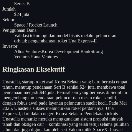
Series B
Jumlah
$24 juta
Sektor
Space / Rocket Launch
Penggunaan Dana
Validasi teknologi dan model bisnis melalui peluncuran
orbital; pengembangan roket Una Express-II
Investor
Altos Ventures
Korea Development Bank
Strong
Ventures
Hana Ventures
Ringkasan Eksekutif
Unastella, startup roket asal Korea Selatan yang baru berusia empat
tahun, menutup pendanaan Seri B senilai $24 juta, membawa total
pendanaan menjadi $44 juta. Perusahaan yang berbasis di Seoul ini
mengembangkan kendaraan peluncur dan mesin roket sendiri,
dengan fokus awal pada layanan peluncuran satelit kecil. Pada Mei
2025, Unastella sukses meluncurkan roket perdananya, Una
Express-I, dari dalam negeri Korea Selatan. Pendekatan teknis
Unastella menarik: mereka menggunakan sistem propulsi minyak
tanah dan oksigen cair—kombinasi yang telah teruji selama puluhan
tahun dan juga digunakan oleh seri Falcon milik SpaceX. Inovasi