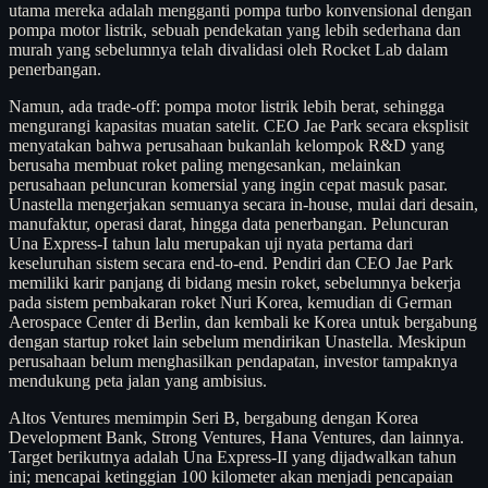
utama mereka adalah mengganti pompa turbo konvensional dengan
pompa motor listrik, sebuah pendekatan yang lebih sederhana dan
murah yang sebelumnya telah divalidasi oleh Rocket Lab dalam
penerbangan.
Namun, ada trade-off: pompa motor listrik lebih berat, sehingga
mengurangi kapasitas muatan satelit. CEO Jae Park secara eksplisit
menyatakan bahwa perusahaan bukanlah kelompok R&D yang
berusaha membuat roket paling mengesankan, melainkan
perusahaan peluncuran komersial yang ingin cepat masuk pasar.
Unastella mengerjakan semuanya secara in-house, mulai dari desain,
manufaktur, operasi darat, hingga data penerbangan. Peluncuran
Una Express-I tahun lalu merupakan uji nyata pertama dari
keseluruhan sistem secara end-to-end. Pendiri dan CEO Jae Park
memiliki karir panjang di bidang mesin roket, sebelumnya bekerja
pada sistem pembakaran roket Nuri Korea, kemudian di German
Aerospace Center di Berlin, dan kembali ke Korea untuk bergabung
dengan startup roket lain sebelum mendirikan Unastella. Meskipun
perusahaan belum menghasilkan pendapatan, investor tampaknya
mendukung peta jalan yang ambisius.
Altos Ventures memimpin Seri B, bergabung dengan Korea
Development Bank, Strong Ventures, Hana Ventures, dan lainnya.
Target berikutnya adalah Una Express-II yang dijadwalkan tahun
ini; mencapai ketinggian 100 kilometer akan menjadi pencapaian