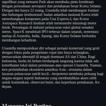
signifikan yang menurut Park akan membuka pintu kemitraan
dengan perusahaan aerospace dan pertahanan besar Korea Selatan.
Dengan tim hanya 22 orang, Unastella telah membangun fondasi
dan hubungan institusional: badan antariksa nasional Korea telah
menerbangkan komponen pada Una Express-I, dan Korea
Aerospace Research Institute telah mentransfer teknologi motor
listrik. Persaingan di industri peluncuran roket global semakin
intens. SpaceX mendekati IPO terbesar dalam sejarah, sementara
startup di Australia, India, Jepang, dan Korea Selatan berlomba
membangun kehadiran.
Unastella memposisikan diri sebagai pemain komersial yang gesit
dengan fokus pada pengiriman cepat dan biaya terjangkau,
menawarkan alternatif di tengah dominasi AS dan China. Bagi
Indonesia, berita ini belum berdampak langsung karena tidak ada
keterlibatan lokal dalam pendanaan atau operasi Unastella. Namun,
tren pertumbuhan ekosistem antariksa Asia—terutama dalam
layanan peluncuran satelit kecil—berpotensi membuka peluang bagi
negara-negara seperti Indonesia yang membutuhkan akses orbit
untuk komunikasi, observasi bumi, dan keperluan pertahanan. Ke
depan,
Mengapa Ini Penting