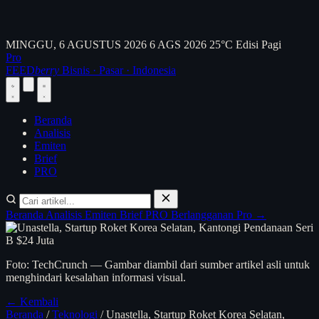
MINGGU, 6 AGUSTUS 2026
6 AGS 2026
25°C
Edisi Pagi
Pro
FEED
berry
Bisnis · Pasar · Indonesia
Beranda
Analisis
Emiten
Brief
PRO
Beranda
Analisis
Emiten
Brief
PRO
Berlangganan Pro →
Foto: TechCrunch — Gambar diambil dari sumber artikel asli untuk
menghindari kesalahan informasi visual.
← Kembali
Beranda
/
Teknologi
/
Unastella, Startup Roket Korea Selatan,