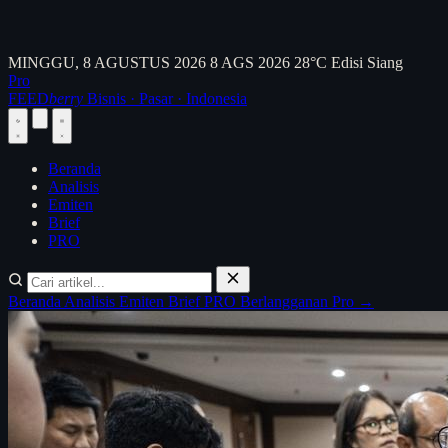
MINGGU, 8 AGUSTUS 2026
8 AGS 2026
28°C
Edisi Siang
Pro
FEED
berry
Bisnis · Pasar · Indonesia
Beranda
Analisis
Emiten
Brief
PRO
Beranda
Analisis
Emiten
Brief
PRO
Berlangganan Pro →