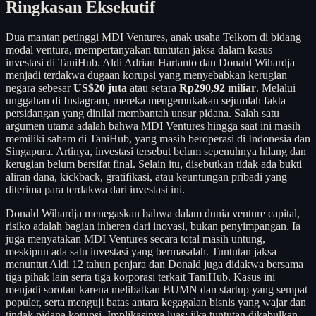
Ringkasan Eksekutif
Dua mantan petinggi MDI Ventures, anak usaha Telkom di bidang
modal ventura, mempertanyakan tuntutan jaksa dalam kasus
investasi di TaniHub. Aldi Adrian Hartanto dan Donald Wihardja
menjadi terdakwa dugaan korupsi yang menyebabkan kerugian
negara sebesar
US$20 juta
atau setara
Rp290,92 miliar
. Melalui
unggahan di Instagram, mereka mengemukakan sejumlah fakta
persidangan yang dinilai membantah unsur pidana. Salah satu
argumen utama adalah bahwa MDI Ventures hingga saat ini masih
memiliki saham di TaniHub, yang masih beroperasi di Indonesia dan
Singapura. Artinya, investasi tersebut belum sepenuhnya hilang dan
kerugian belum bersifat final. Selain itu, disebutkan tidak ada bukti
aliran dana, kickback, gratifikasi, atau keuntungan pribadi yang
diterima para terdakwa dari investasi ini.
Donald Wihardja menegaskan bahwa dalam dunia venture capital,
risiko adalah bagian inheren dari inovasi, bukan penyimpangan. Ia
juga menyatakan MDI Ventures secara total masih untung,
meskipun ada satu investasi yang bermasalah. Tuntutan jaksa
menuntut Aldi 12 tahun penjara dan Donald juga didakwa bersama
tiga pihak lain serta tiga korporasi terkait TaniHub. Kasus ini
menjadi sorotan karena melibatkan BUMN dan startup yang sempat
populer, serta menguji batas antara kegagalan bisnis yang wajar dan
tindak pidana korupsi. Implikasinya luas: jika tuntutan dikabulkan,