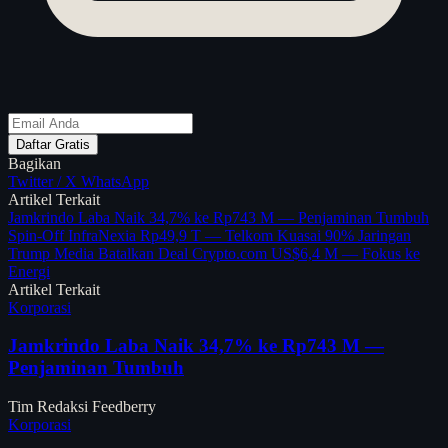
Daftar Gratis
Bagikan
Twitter / X
WhatsApp
Artikel Terkait
Jamkrindo Laba Naik 34,7% ke Rp743 M — Penjaminan Tumbuh
Spin-Off InfraNexia Rp49,9 T — Telkom Kuasai 90% Jaringan
Trump Media Batalkan Deal Crypto.com US$6,4 M — Fokus ke
Energi
Artikel Terkait
Korporasi
Jamkrindo Laba Naik 34,7% ke Rp743 M —
Penjaminan Tumbuh
Tim Redaksi Feedberry
Korporasi