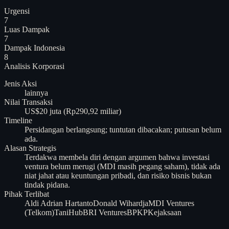
Urgensi
7
Luas Dampak
7
Dampak Indonesia
8
Analisis
Korporasi
Jenis Aksi
lainnya
Nilai Transaksi
US$20 juta (Rp290,92 miliar)
Timeline
Persidangan berlangsung; tuntutan dibacakan; putusan belum
ada.
Alasan Strategis
Terdakwa membela diri dengan argumen bahwa investasi
ventura belum merugi (MDI masih pegang saham), tidak ada
niat jahat atau keuntungan pribadi, dan risiko bisnis bukan
tindak pidana.
Pihak Terlibat
Aldi Adrian Hartanto
Donald Wihardja
MDI Ventures
(Telkom)
TaniHub
BRI Ventures
BPKP
Kejaksaan