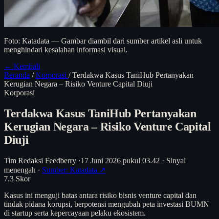
Foto: Katadata — Gambar diambil dari sumber artikel asli untuk
menghindari kesalahan informasi visual.
← Kembali
Beranda
/
Korporasi
/
Terdakwa Kasus TaniHub Pertanyakan
Kerugian Negara – Risiko Venture Capital Diuji
Korporasi
Terdakwa Kasus TaniHub Pertanyakan
Kerugian Negara – Risiko Venture Capital
Diuji
Tim Redaksi Feedberry
·
17 Juni 2026 pukul 03.42
·
Sinyal
menengah
·
Sumber: Katadata ↗
7.3
Skor
Kasus ini menguji batas antara risiko bisnis venture capital dan
tindak pidana korupsi, berpotensi mengubah peta investasi BUMN
di startup serta kepercayaan pelaku ekosistem.