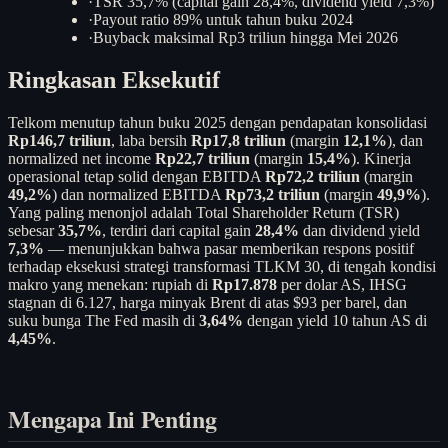
·
TSR 35,7% (capital gain 28,4%, dividend yield 7,3%)
·
Payout ratio 89% untuk tahun buku 2024
·
Buyback maksimal Rp3 triliun hingga Mei 2026
Ringkasan Eksekutif
Telkom menutup tahun buku 2025 dengan pendapatan konsolidasi
Rp146,7 triliun
, laba bersih
Rp17,8 triliun
(margin
12,1%
), dan
normalized net income
Rp22,7 triliun
(margin
15,4%
). Kinerja
operasional tetap solid dengan EBITDA
Rp72,2 triliun
(margin
49,2%
) dan normalized EBITDA
Rp73,2 triliun
(margin
49,9%
).
Yang paling menonjol adalah Total Shareholder Return (TSR)
sebesar
35,7%
, terdiri dari capital gain
28,4%
dan dividend yield
7,3%
— menunjukkan bahwa pasar memberikan respons positif
terhadap eksekusi strategi transformasi TLKM 30, di tengah kondisi
makro yang menekan: rupiah di
Rp17.878
per dolar AS, IHSG
stagnan di 6.127, harga minyak Brent di atas $93 per barel, dan
suku bunga The Fed masih di
3,64%
dengan yield 10 tahun AS di
4,45%
.
Mengapa Ini Penting