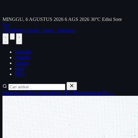
MINGGU, 6 AGUSTUS 2026
6 AGS 2026
30°C
Edisi Sore
Pro
FEED
berry
Bisnis · Pasar · Indonesia
Beranda
Analisis
Emiten
Brief
PRO
Beranda
Analisis
Emiten
Brief
PRO
Berlangganan Pro →