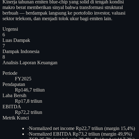
Kinerja tahunan emiten blue-chip yang solid di tengah kondisi
makro berat memberikan sinyal bahwa transformasi struktural
berbuah — berdampak langsung ke portofolio investor, valuasi
sektor telekom, dan menjadi tolok ukur bagi emiten lain.
Urgensi
6
Luas Dampak
7
Dampak Indonesia
8
Analisis
Laporan Keuangan
Periode
FY2025
Pendapatan
Rp146,7 triliun
Laba Bersih
Rp17,8 triliun
EBITDA
Rp72,2 triliun
Metrik Kunci
·
Normalized net income Rp22,7 triliun (margin 15,4%)
·
Normalized EBITDA Rp73,2 triliun (margin 49,9%)