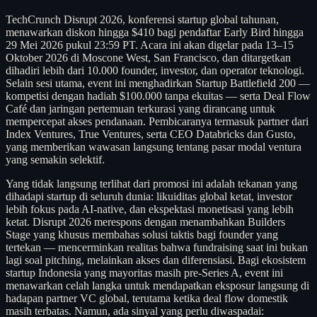
TechCrunch Disrupt 2026, konferensi startup global tahunan,
menawarkan diskon hingga $410 bagi pendaftar Early Bird hingga
29 Mei 2026 pukul 23:59 PT. Acara ini akan digelar pada 13–15
Oktober 2026 di Moscone West, San Francisco, dan ditargetkan
dihadiri lebih dari 10.000 founder, investor, dan operator teknologi.
Selain sesi utama, event ini menghadirkan Startup Battlefield 200 —
kompetisi dengan hadiah $100.000 tanpa ekuitas — serta Deal Flow
Café dan jaringan pertemuan terkurasi yang dirancang untuk
mempercepat akses pendanaan. Pembicaranya termasuk partner dari
Index Ventures, True Ventures, serta CEO Databricks dan Gusto,
yang memberikan wawasan langsung tentang pasar modal ventura
yang semakin selektif.
Yang tidak langsung terlihat dari promosi ini adalah tekanan yang
dihadapi startup di seluruh dunia: likuiditas global ketat, investor
lebih fokus pada AI-native, dan ekspektasi monetisasi yang lebih
ketat. Disrupt 2026 merespons dengan menambahkan Builders
Stage yang khusus membahas solusi taktis bagi founder yang
tertekan — mencerminkan realitas bahwa fundraising saat ini bukan
lagi soal pitching, melainkan akses dan diferensiasi. Bagi ekosistem
startup Indonesia yang mayoritas masih pre-Series A, event ini
menawarkan celah langka untuk mendapatkan eksposur langsung di
hadapan partner VC global, terutama ketika deal flow domestik
masih terbatas. Namun, ada sinyal yang perlu diwaspadai: