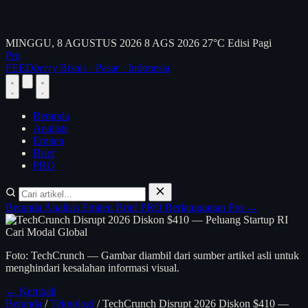
MINGGU, 8 AGUSTUS 2026
8 AGS 2026
27°C
Edisi Pagi
Pro
FEED
berry
Bisnis · Pasar · Indonesia
Beranda
Analisis
Emiten
Brief
PRO
Beranda
Analisis
Emiten
Brief
PRO
Berlangganan Pro →
Foto: TechCrunch — Gambar diambil dari sumber artikel asli untuk
menghindari kesalahan informasi visual.
← Kembali
Beranda
/
Teknologi
/
TechCrunch Disrupt 2026 Diskon $410 —