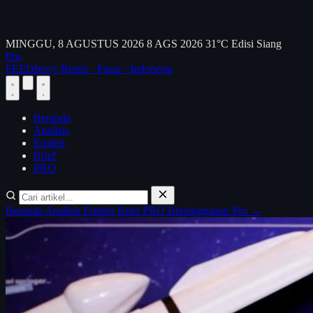
MINGGU, 8 AGUSTUS 2026
8 AGS 2026
31°C
Edisi Siang
Pro
FEED
berry
Bisnis · Pasar · Indonesia
Beranda
Analisis
Emiten
Brief
PRO
Beranda
Analisis
Emiten
Brief
PRO
Berlangganan Pro →