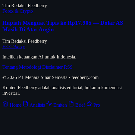
Tim Redaksi Feedberry
Forex & Crypto
Rupiah Menguat Tipis ke Rp17.905 — Dolar AS
Masih Di Atas Angin
Tim Redaksi Feedberry
FEED
berry
Intelijen keuangan AI untuk Indonesia.
Tentang
Metodologi
Disclaimer
RSS
© 2026 PT Menara Sinar Semesta · feedberry.com
Konten Feedberry adalah analisis editorial, bukan rekomendasi
investasi.
Home
Analisis
Emiten
Brief
Pro