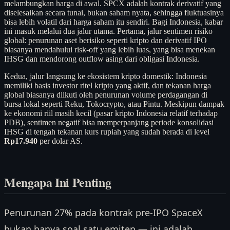
melambungkan harga di awal. SPCX adalah kontrak derivatif yang
diselesaikan secara tunai, bukan saham nyata, sehingga fluktuasinya
bisa lebih volatil dari harga saham itu sendiri. Bagi Indonesia, kabar
ini masuk melalui dua jalur utama. Pertama, jalur sentimen risiko
global: penurunan aset berisiko seperti kripto dan derivatif IPO
biasanya mendahului risk-off yang lebih luas, yang bisa menekan
IHSG dan mendorong outflow asing dari obligasi Indonesia.
Kedua, jalur langsung ke ekosistem kripto domestik: Indonesia
memiliki basis investor ritel kripto yang aktif, dan tekanan harga
global biasanya diikuti oleh penurunan volume perdagangan di
bursa lokal seperti Reku, Tokocrypto, atau Pintu. Meskipun dampak
ke ekonomi riil masih kecil (pasar kripto Indonesia relatif terhadap
PDB), sentimen negatif bisa memperpanjang periode konsolidasi
IHSG di tengah tekanan kurs rupiah yang sudah berada di level
Rp17.940
per dolar AS.
Mengapa Ini Penting
Penurunan 27% pada kontrak pre-IPO SpaceX
bukan hanya soal satu emiten — ini adalah