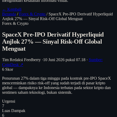
menghindari kesalahan informasi visual.
← Kembali
Beranda
/
Forex & Crypto
/
SpaceX Pre-IPO Derivatif Hyperliquid
Anjlok 27% — Sinyal Risk-Off Global Menguat
Forex & Crypto
SpaceX Pre-IPO Derivatif Hyperliquid
Anjlok 27% — Sinyal Risk-Off Global
Menguat
Tim Redaksi Feedberry
·
10 Juni 2026 pukul 07.18
·
Sumber:
CoinDesk ↗
6
Skor
Penurunan 27% dalam tiga minggu pada kontrak pre-IPO SpaceX
mencerminkan risiko risk-off yang sudah terjadi di pasar kripto
global — dampaknya ke Indonesia terbatas pada sektor kripto dan
sentimen saham teknologi, bukan sistemik.
Urgensi
7
Luas Dampak
6