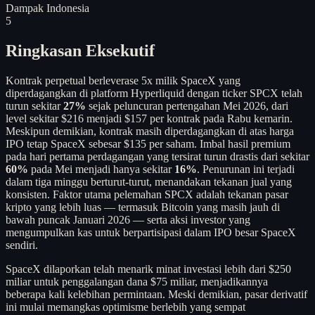
Dampak Indonesia
5
Ringkasan Eksekutif
Kontrak perpetual berleverase 5x milik SpaceX yang
diperdagangkan di platform Hyperliquid dengan ticker SPCX telah
turun sekitar
27%
sejak peluncuran pertengahan Mei 2026, dari
level sekitar $216 menjadi $157 per kontrak pada Rabu kemarin.
Meskipun demikian, kontrak masih diperdagangkan di atas harga
IPO tetap SpaceX sebesar $135 per saham. Imbal hasil premium
pada hari pertama perdagangan yang tersirat turun drastis dari sekitar
60%
pada Mei menjadi hanya sekitar
16%
. Penurunan ini terjadi
dalam tiga minggu berturut-turut, menandakan tekanan jual yang
konsisten. Faktor utama pelemahan SPCX adalah tekanan pasar
kripto yang lebih luas — termasuk Bitcoin yang masih jauh di
bawah puncak Januari 2026 — serta aksi investor yang
mengumpulkan kas untuk berpartisipasi dalam IPO besar SpaceX
sendiri.
SpaceX dilaporkan telah menarik minat investasi lebih dari $250
miliar untuk penggalangan dana $75 miliar, menjadikannya
beberapa kali kelebihan permintaan. Meski demikian, pasar derivatif
ini mulai memangkas optimisme berlebih yang sempat