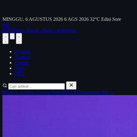
MINGGU, 6 AGUSTUS 2026
6 AGS 2026
32°C
Edisi Sore
Pro
FEED
berry
Bisnis · Pasar · Indonesia
Beranda
Analisis
Emiten
Brief
PRO
Beranda
Analisis
Emiten
Brief
PRO
Berlangganan Pro →