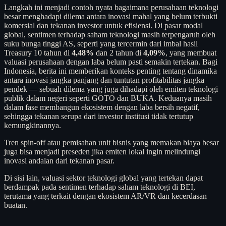
Langkah ini menjadi contoh nyata bagaimana perusahaan teknologi
besar menghadapi dilema antara inovasi mahal yang belum terbukti
komersial dan tekanan investor untuk efisiensi. Di pasar modal
global, sentimen terhadap saham teknologi masih terpengaruh oleh
suku bunga tinggi AS, seperti yang tercermin dari imbal hasil
Treasury 10 tahun di
4,48%
dan 2 tahun di
4,09%
, yang membuat
valuasi perusahaan dengan laba belum pasti semakin tertekan. Bagi
Indonesia, berita ini memberikan konteks penting tentang dinamika
antara inovasi jangka panjang dan tuntutan profitabilitas jangka
pendek — sebuah dilema yang juga dihadapi oleh emiten teknologi
publik dalam negeri seperti GOTO dan BUKA. Keduanya masih
dalam fase membangun ekosistem dengan laba bersih negatif,
sehingga tekanan serupa dari investor institusi tidak tertutup
kemungkinannya.
Tren spin-off atau pemisahan unit bisnis yang memakan biaya besar
juga bisa menjadi preseden jika emiten lokal ingin melindungi
inovasi andalan dari tekanan pasar.
Di sisi lain, valuasi sektor teknologi global yang tertekan dapat
berdampak pada sentimen terhadap saham teknologi di BEI,
terutama yang terkait dengan ekosistem AR/VR dan kecerdasan
buatan.