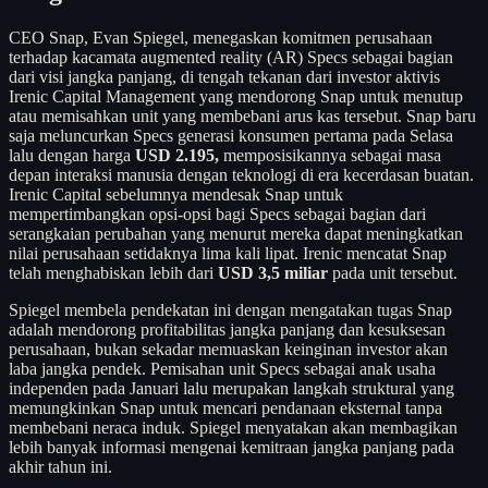
CEO Snap, Evan Spiegel, menegaskan komitmen perusahaan
terhadap kacamata augmented reality (AR) Specs sebagai bagian
dari visi jangka panjang, di tengah tekanan dari investor aktivis
Irenic Capital Management yang mendorong Snap untuk menutup
atau memisahkan unit yang membebani arus kas tersebut. Snap baru
saja meluncurkan Specs generasi konsumen pertama pada Selasa
lalu dengan harga
USD 2.195,
memposisikannya sebagai masa
depan interaksi manusia dengan teknologi di era kecerdasan buatan.
Irenic Capital sebelumnya mendesak Snap untuk
mempertimbangkan opsi-opsi bagi Specs sebagai bagian dari
serangkaian perubahan yang menurut mereka dapat meningkatkan
nilai perusahaan setidaknya lima kali lipat. Irenic mencatat Snap
telah menghabiskan lebih dari
USD 3,5 miliar
pada unit tersebut.
Spiegel membela pendekatan ini dengan mengatakan tugas Snap
adalah mendorong profitabilitas jangka panjang dan kesuksesan
perusahaan, bukan sekadar memuaskan keinginan investor akan
laba jangka pendek. Pemisahan unit Specs sebagai anak usaha
independen pada Januari lalu merupakan langkah struktural yang
memungkinkan Snap untuk mencari pendanaan eksternal tanpa
membebani neraca induk. Spiegel menyatakan akan membagikan
lebih banyak informasi mengenai kemitraan jangka panjang pada
akhir tahun ini.