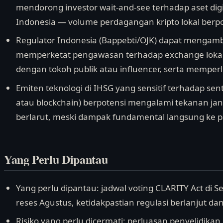
mendorong investor wait-and-see terhadap aset di
Indonesia — volume perdagangan kripto lokal berp
Regulator Indonesia (Bappebti/OJK) dapat mengam
memperketat pengawasan terhadap exchange lokal 
dengan tokoh publik atau influencer, serta memperlu
Emiten teknologi di IHSG yang sensitif terhadap sent
atau blockchain) berpotensi mengalami tekanan jangk
berlarut, meski dampak fundamental langsung ke pas
Yang Perlu Dipantau
Yang perlu dipantau: jadwal voting CLARITY Act di Se
reses Agustus, ketidakpastian regulasi berlanjut da
Risiko yang perlu dicermati: perluasan penyelidikan