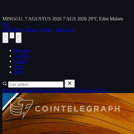
MINGGU, 7 AGUSTUS 2026
7 AGS 2026
29°C
Edisi Malam
Pro
FEED
berry
Bisnis · Pasar · Indonesia
Beranda
Analisis
Emiten
Brief
PRO
Beranda
Analisis
Emiten
Brief
PRO
Berlangganan Pro →