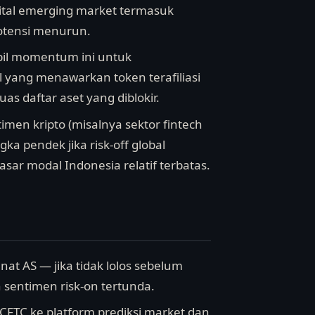
gital emerging market termasuk
otensi menurun.
bil momentum ini untuk
yang menawarkan token terafiliasi
as daftar aset yang diblokir.
imen kripto (misalnya sektor fintech
a pendek jika risk-off global
ar modal Indonesia relatif terbatas.
nat AS — jika tidak lolos sebelum
n sentimen risk-on tertunda.
 CFTC ke platform prediksi market dan