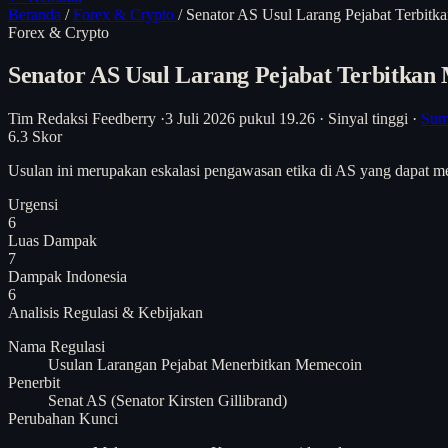
Beranda
/
Forex & Crypto
/
Senator AS Usul Larang Pejabat Terbit
Forex & Crypto
Senator AS Usul Larang Pejabat Terbitkan
Tim Redaksi Feedberry
·
3 Juli 2026 pukul 19.26
·
Sinyal tinggi
·
Sum
6.3
Skor
Usulan ini merupakan eskalasi pengawasan etika di AS yang dapat mem
Urgensi
6
Luas Dampak
7
Dampak Indonesia
6
Analisis
Regulasi & Kebijakan
Nama Regulasi
Usulan Larangan Pejabat Menerbitkan Memecoin
Penerbit
Senat AS (Senator Kirsten Gillibrand)
Perubahan Kunci