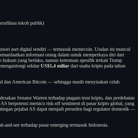
rafiliasi tokoh publik)
sori aset digital sendiri — termasuk memecoin. Usulan ini muncul
memanfaatkan informasi orang dalam untuk memperkaya diri dari
 hukum yang berlaku, namun ketentuan spesifik terkait Trump
 mengantongi sekitar
US$1,4 miliar
dari usaha kripto pada tahun
cial dan American Bitcoin — sehingga masih menyisakan celah
desakan Senator Warren terhadap piagam trust kripto, dan perdebatan
i AS berpotensi memicu risk-off sentiment di pasar kripto global, yang
entingan pejabat AS dapat menjadi preseden bagi regulator domestik —
it-and-see terhadap pasar emerging termasuk Indonesia.