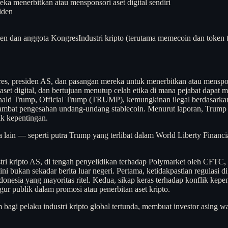
a menerbitkan atau mensponsori aset digital sendiri
iden
den dan anggota Kongres
Industri kripto (terutama memecoin dan token te
es, presiden AS, dan pasangan mereka untuk menerbitkan atau menspon
t digital, dan bertujuan menutup celah etika di mana pejabat dapat 
nald Trump, Official Trump (TRUMP), kemungkinan ilegal berdasarkan
ambat pengesahan undang-undang stablecoin. Menurut laporan, Trump
ik kepentingan.
 lain — seperti putra Trump yang terlibat dalam World Liberty Finan
ri kripto AS, di tengah penyelidikan terhadap Polymarket oleh CFTC, 
ni bukan sekadar berita luar negeri. Pertama, ketidakpastian regulasi d
onesia yang mayoritas ritel. Kedua, sikap keras terhadap konflik kep
ur publik dalam promosi atau penerbitan aset kripto.
agi pelaku industri kripto global tertunda, membuat investor asing wa