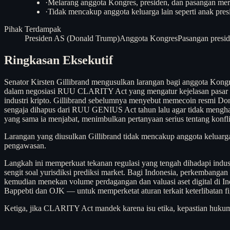
·
Melarang anggota Kongres, presiden, dan pasangan merek
·
Tidak mencakup anggota keluarga lain seperti anak pres
Pihak Terdampak
Presiden AS (Donald Trump)
Anggota Kongres
Pasangan presi
Ringkasan Eksekutif
Senator Kirsten Gillibrand mengusulkan larangan bagi anggota Kongr
dalam negosiasi RUU CLARITY Act yang mengatur kejelasan pasar ase
industri kripto. Gillibrand sebelumnya menyebut memecoin resmi Do
sengaja dihapus dari RUU GENIUS Act tahun lalu agar tidak mengh
yang sama ia menjabat, menimbulkan pertanyaan serius tentang konfl
Larangan yang diusulkan Gillibrand tidak mencakup anggota keluarga
pengawasan.
Langkah ini memperkuat tekanan regulasi yang tengah dihadapi indust
sengit soal yurisdiksi prediksi market. Bagi Indonesia, perkembangan i
kemudian menekan volume perdagangan dan valuasi aset digital di Ind
Bappebti dan OJK — untuk memperketat aturan terkait keterlibatan fig
Ketiga, jika CLARITY Act mandek karena isu etika, kepastian hukum b