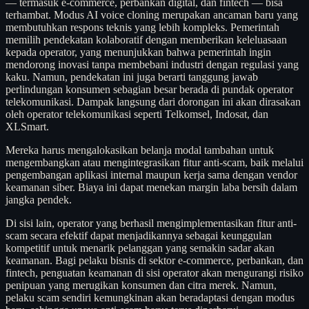
— termasuk e-commerce, perbankan digital, dan fintech — bisa
terhambat. Modus AI voice cloning merupakan ancaman baru yang
membutuhkan respons teknis yang lebih kompleks. Pemerintah
memilih pendekatan kolaboratif dengan memberikan keleluasaan
kepada operator, yang menunjukkan bahwa pemerintah ingin
mendorong inovasi tanpa membebani industri dengan regulasi yang
kaku. Namun, pendekatan ini juga berarti tanggung jawab
perlindungan konsumen sebagian besar berada di pundak operator
telekomunikasi. Dampak langsung dari dorongan ini akan dirasakan
oleh operator telekomunikasi seperti Telkomsel, Indosat, dan
XLSmart.
Mereka harus mengalokasikan belanja modal tambahan untuk
mengembangkan atau mengintegrasikan fitur anti-scam, baik melalui
pengembangan aplikasi internal maupun kerja sama dengan vendor
keamanan siber. Biaya ini dapat menekan margin laba bersih dalam
jangka pendek.
Di sisi lain, operator yang berhasil mengimplementasikan fitur anti-
scam secara efektif dapat menjadikannya sebagai keunggulan
kompetitif untuk menarik pelanggan yang semakin sadar akan
keamanan. Bagi pelaku bisnis di sektor e-commerce, perbankan, dan
fintech, penguatan keamanan di sisi operator akan mengurangi risiko
penipuan yang merugikan konsumen dan citra merek. Namun,
pelaku scam sendiri kemungkinan akan beradaptasi dengan modus