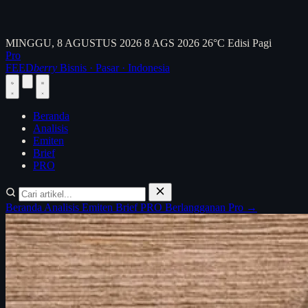
MINGGU, 8 AGUSTUS 2026
8 AGS 2026
26°C
Edisi Pagi
Pro
FEED
berry
Bisnis · Pasar · Indonesia
Beranda
Analisis
Emiten
Brief
PRO
Beranda
Analisis
Emiten
Brief
PRO
Berlangganan Pro →