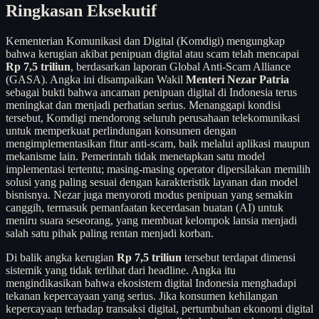
Ringkasan Eksekutif
Kementerian Komunikasi dan Digital (Komdigi) mengungkap
bahwa kerugian akibat penipuan digital atau scam telah mencapai
Rp 7,5 triliun
, berdasarkan laporan Global Anti-Scam Alliance
(GASA). Angka ini disampaikan Wakil
Menteri Nezar Patria
sebagai bukti bahwa ancaman penipuan digital di Indonesia terus
meningkat dan menjadi perhatian serius. Menanggapi kondisi
tersebut, Komdigi mendorong seluruh perusahaan telekomunikasi
untuk memperkuat perlindungan konsumen dengan
mengimplementasikan fitur anti-scam, baik melalui aplikasi maupun
mekanisme lain. Pemerintah tidak menetapkan satu model
implementasi tertentu; masing-masing operator dipersilakan memilih
solusi yang paling sesuai dengan karakteristik layanan dan model
bisnisnya. Nezar juga menyoroti modus penipuan yang semakin
canggih, termasuk pemanfaatan kecerdasan buatan (AI) untuk
meniru suara seseorang, yang membuat kelompok lansia menjadi
salah satu pihak paling rentan menjadi korban.
Di balik angka kerugian
Rp 7,5 triliun
tersebut terdapat dimensi
sistemik yang tidak terlihat dari headline. Angka itu
mengindikasikan bahwa ekosistem digital Indonesia menghadapi
tekanan kepercayaan yang serius. Jika konsumen kehilangan
kepercayaan terhadap transaksi digital, pertumbuhan ekonomi digital