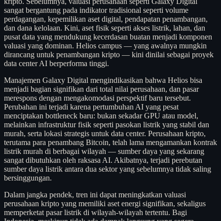
kripto. Sebelumnya, valuasi perusahaan seperti Galaxy Digital
sangat bergantung pada indikator tradisional seperti volume
perdagangan, kepemilikan aset digital, pendapatan penambangan,
dan dana kelolaan. Kini, aset fisik seperti akses listrik, lahan, dan
pusat data yang mendukung kecerdasan buatan menjadi komponen
valuasi yang dominan. Helios campus — yang awalnya mungkin
dirancang untuk penambangan kripto — kini dinilai sebagai proyek
data center AI berperforma tinggi.
Manajemen Galaxy Digital mengindikasikan bahwa Helios bisa
menjadi bagian signifikan dari total nilai perusahaan, dan pasar
merespons dengan mengakomodasi perspektif baru tersebut.
Perubahan ini terjadi karena pertumbuhan AI yang pesat
menciptakan bottleneck baru: bukan sekadar GPU atau model,
melainkan infrastruktur fisik seperti pasokan listrik yang stabil dan
murah, serta lokasi strategis untuk data center. Perusahaan kripto,
terutama para penambang Bitcoin, telah lama mengamankan kontrak
listrik murah di berbagai wilayah — sumber daya yang sekarang
sangat dibutuhkan oleh raksasa AI. Akibatnya, terjadi perebutan
sumber daya listrik antara dua sektor yang sebelumnya tidak saling
bersinggungan.
Dalam jangka pendek, tren ini dapat meningkatkan valuasi
perusahaan kripto yang memiliki aset energi signifikan, sekaligus
memperketat pasar listrik di wilayah-wilayah tertentu. Bagi