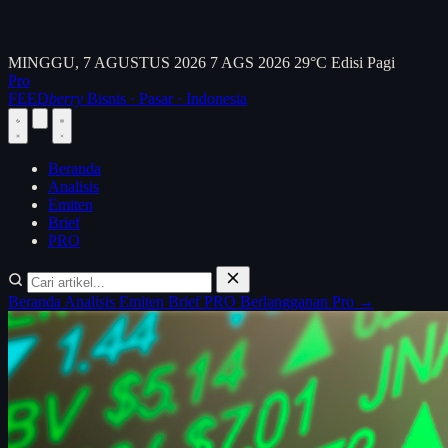
MINGGU, 7 AGUSTUS 2026
7 AGS 2026
29°C
Edisi Pagi
Pro
FEED
berry
Bisnis · Pasar · Indonesia
Beranda
Analisis
Emiten
Brief
PRO
Beranda
Analisis
Emiten
Brief
PRO
Berlangganan Pro →