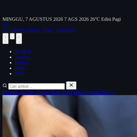
MINGGU, 7 AGUSTUS 2026
7 AGS 2026
26°C
Edisi Pagi
Pro
FEED
berry
Bisnis · Pasar · Indonesia
Beranda
Analisis
Emiten
Brief
PRO
Beranda
Analisis
Emiten
Brief
PRO
Berlangganan Pro →