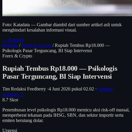
Foto: Katadata — Gambar diambil dari sumber artikel asli untuk
menghindari kesalahan informasi visual.
← Kembali
Beranda
/
Forex & Crypto
/
Rupiah Tembus Rp18.000 —
Psikologis Pasar Terguncang, BI Siap Intervensi
Forex & Crypto
Rupiah Tembus Rp18.000 — Psikologis
Pasar Terguncang, BI Siap Intervensi
Tim Redaksi Feedberry
·
4 Juni 2026 pukul 02.02
·
Sumber:
Katadata ↗
8.7
Skor
Penembusan level psikologis Rp18.000 memicu aksi risk-off massal,
memperberat tekanan pada IHSG, SBN, dan sektor importir serta
emiten berutang dolar.
Urgensi