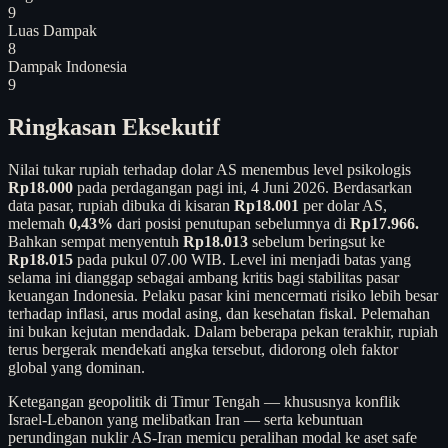
9
Luas Dampak
8
Dampak Indonesia
9
Ringkasan Eksekutif
Nilai tukar rupiah terhadap dolar AS menembus level psikologis
Rp18.000
pada perdagangan pagi ini, 4 Juni 2026. Berdasarkan
data pasar, rupiah dibuka di kisaran
Rp18.001
per dolar AS,
melemah
0,43%
dari posisi penutupan sebelumnya di
Rp17.966.
Bahkan sempat menyentuh
Rp18.013
sebelum beringsut ke
Rp18.015
pada pukul 07.00 WIB. Level ini menjadi batas yang
selama ini dianggap sebagai ambang kritis bagi stabilitas pasar
keuangan Indonesia. Pelaku pasar kini mencermati risiko lebih besar
terhadap inflasi, arus modal asing, dan kesehatan fiskal. Pelemahan
ini bukan kejutan mendadak. Dalam beberapa pekan terakhir, rupiah
terus bergerak mendekati angka tersebut, didorong oleh faktor
global yang dominan.
Ketegangan geopolitik di Timur Tengah — khususnya konflik
Israel-Lebanon yang melibatkan Iran — serta kebuntuan
perundingan nuklir AS-Iran memicu peralihan modal ke aset safe