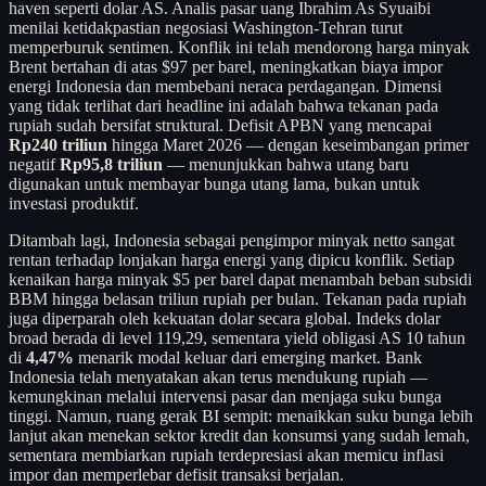
haven seperti dolar AS. Analis pasar uang Ibrahim As Syuaibi
menilai ketidakpastian negosiasi Washington-Tehran turut
memperburuk sentimen. Konflik ini telah mendorong harga minyak
Brent bertahan di atas $97 per barel, meningkatkan biaya impor
energi Indonesia dan membebani neraca perdagangan. Dimensi
yang tidak terlihat dari headline ini adalah bahwa tekanan pada
rupiah sudah bersifat struktural. Defisit APBN yang mencapai
Rp240 triliun
hingga Maret 2026 — dengan keseimbangan primer
negatif
Rp95,8 triliun
— menunjukkan bahwa utang baru
digunakan untuk membayar bunga utang lama, bukan untuk
investasi produktif.
Ditambah lagi, Indonesia sebagai pengimpor minyak netto sangat
rentan terhadap lonjakan harga energi yang dipicu konflik. Setiap
kenaikan harga minyak $5 per barel dapat menambah beban subsidi
BBM hingga belasan triliun rupiah per bulan. Tekanan pada rupiah
juga diperparah oleh kekuatan dolar secara global. Indeks dolar
broad berada di level 119,29, sementara yield obligasi AS 10 tahun
di
4,47%
menarik modal keluar dari emerging market. Bank
Indonesia telah menyatakan akan terus mendukung rupiah —
kemungkinan melalui intervensi pasar dan menjaga suku bunga
tinggi. Namun, ruang gerak BI sempit: menaikkan suku bunga lebih
lanjut akan menekan sektor kredit dan konsumsi yang sudah lemah,
sementara membiarkan rupiah terdepresiasi akan memicu inflasi
impor dan memperlebar defisit transaksi berjalan.