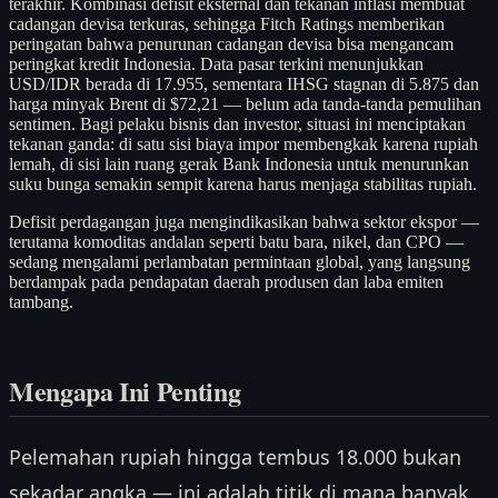
terakhir. Kombinasi defisit eksternal dan tekanan inflasi membuat
cadangan devisa terkuras, sehingga Fitch Ratings memberikan
peringatan bahwa penurunan cadangan devisa bisa mengancam
peringkat kredit Indonesia. Data pasar terkini menunjukkan
USD/IDR berada di 17.955, sementara IHSG stagnan di 5.875 dan
harga minyak Brent di $72,21 — belum ada tanda-tanda pemulihan
sentimen. Bagi pelaku bisnis dan investor, situasi ini menciptakan
tekanan ganda: di satu sisi biaya impor membengkak karena rupiah
lemah, di sisi lain ruang gerak Bank Indonesia untuk menurunkan
suku bunga semakin sempit karena harus menjaga stabilitas rupiah.
Defisit perdagangan juga mengindikasikan bahwa sektor ekspor —
terutama komoditas andalan seperti batu bara, nikel, dan CPO —
sedang mengalami perlambatan permintaan global, yang langsung
berdampak pada pendapatan daerah produsen dan laba emiten
tambang.
Mengapa Ini Penting
Pelemahan rupiah hingga tembus 18.000 bukan
sekadar angka — ini adalah titik di mana banyak