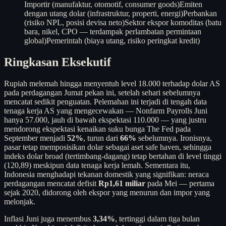
Importir (manufaktur, otomotif, consumer goods)
Emiten
dengan utang dolar (infrastruktur, properti, energi)
Perbankan
(risiko NPL, posisi devisa neto)
Sektor ekspor komoditas (batu
bara, nikel, CPO — terdampak perlambatan permintaan
global)
Pemerintah (biaya utang, risiko peringkat kredit)
Ringkasan Eksekutif
Rupiah melemah hingga menyentuh level 18.000 terhadap dolar AS
pada perdagangan Jumat pekan ini, setelah sehari sebelumnya
mencatat sedikit penguatan. Pelemahan ini terjadi di tengah data
tenaga kerja AS yang mengecewakan — Nonfarm Payrolls Juni
hanya 57.000, jauh di bawah ekspektasi 110.000 — yang justru
mendorong ekspektasi kenaikan suku bunga The Fed pada
September menjadi
52%
, turun dari
66%
sebelumnya. Ironisnya,
pasar tetap memposisikan dolar sebagai aset safe haven, sehingga
indeks dolar broad (tertimbang-dagang) tetap bertahan di level tinggi
(120,89) meskipun data tenaga kerja lemah. Sementara itu,
Indonesia menghadapi tekanan domestik yang signifikan: neraca
perdagangan mencatat defisit
Rp1,61 miliar
pada Mei — pertama
sejak 2020, didorong oleh ekspor yang menurun dan impor yang
melonjak.
Inflasi Juni juga menembus
3,34%
, tertinggi dalam tiga bulan