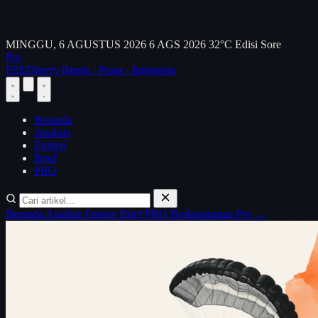
MINGGU, 6 AGUSTUS 2026
6 AGS 2026
32°C
Edisi Sore
Pro
FEED
berry
Bisnis · Pasar · Indonesia
Beranda
Analisis
Emiten
Brief
PRO
Beranda
Analisis
Emiten
Brief
PRO
Berlangganan Pro →