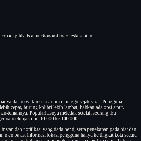
rhadap bisnis atau ekonomi Indonesia saat ini.
anya dalam waktu sekitar lima minggu sejak viral. Pengguna
bih cepat, burung kolibri lebih lambat, bahkan ada opsi siput.
eman-temannya. Popularitasnya meledak setelah seorang ibu
ngguna melonjak dari 10.000 ke 100.000.
stan dan notifikasi yang tiada henti, serta penekanan pada niat dan
gan membatasi informasi lokasi pengguna hanya ke tingkat kota secara
us utama. Ini bukan sekadar aplikasi unik, melainkan sinyal bahwa