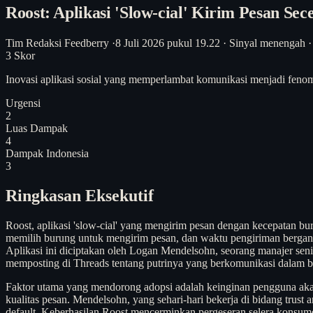
Roost: Aplikasi 'Slow-cial' Kirim Pesan Se
Tim Redaksi Feedberry
·
8 Juli 2026 pukul 19.22
·
Sinyal menengah
·
3
Skor
Inovasi aplikasi sosial yang memperlambat komunikasi menjadi fenom
Urgensi
2
Luas Dampak
4
Dampak Indonesia
3
Ringkasan Eksekutif
Roost, aplikasi 'slow-cial' yang mengirim pesan dengan kecepatan 
memilih burung untuk mengirim pesan, dan waktu pengiriman bergantung
Aplikasi ini diciptakan oleh Logan Mendelsohn, seorang manajer seni
memposting di Threads tentang putrinya yang berkomunikasi dalam bah
Faktor utama yang mendorong adopsi adalah keinginan pengguna akan t
kualitas pesan. Mendelsohn, yang sehari-hari bekerja di bidang trust
default. Keberhasilan Roost mencerminkan pergeseran selera konsumen