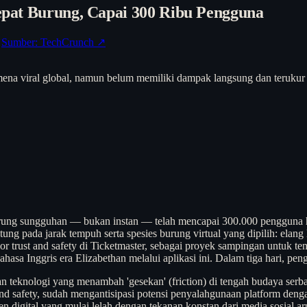
cepat Burung, Capai 300 Ribu Pengguna
Sumber: TechCrunch ↗
ena viral global, namun belum memiliki dampak langsung dan terukur te
burung sungguhan — bukan instan — telah mencapai 300.000 pengguna h
 pada jarak tempuh serta spesies burung virtual yang dipilih: elang le
or trust and safety di Ticketmaster, sebagai proyek sampingan untuk t
asa Inggris era Elizabethan melalui aplikasi ini. Dalam tiga hari, pe
eknologi yang menambah 'gesekan' (friction) di tengah budaya serba in
 and safety, sudah mengantisipasi potensi penyalahgunaan platform den
 digital yang mulai lelah dengan tekanan konstan dari media sosial ar