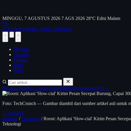
MINGGU, 7 AGUSTUS 2026
7 AGS 2026
28°C
Edisi Malam
Pro
FEED
berry
Bisnis · Pasar · Indonesia
Beranda
Analisis
Emiten
Brief
PRO
Beranda
Analisis
Emiten
Brief
PRO
Berlangganan Pro →
Foto: TechCrunch — Gambar diambil dari sumber artikel asli untuk m
← Kembali
Beranda
/
Teknologi
/
Roost: Aplikasi 'Slow-cial' Kirim Pesan Sece
Teknologi